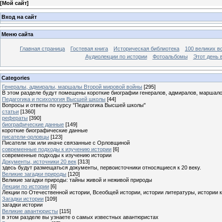
[
Мой сайт
]
Вход на сайт
Меню сайта
Главная страница
Гостевая книга
Историческая библиотека
100 великих в
Аудиолекции по истории
Фотоальбомы
Этот день 
Categories
Генералы, адмиралы, маршалы Второй мировой войны
[295]
В этом разделе будут помещены короткие биографии генералов, адмиралов, маршал
Педагогика и психология Высшей школы
[44]
Вопросы и ответы по курсу "Педагогика Высшей школы"
статьи
[1360]
рефераты
[390]
биографические данные
[149]
короткие биографические данные
писатели-орловцы
[123]
Писатели так или иначе связанные с Орловщиной
современные подходы к изучению истории
[6]
современные подходы к изучению истории
Документы, источники 20 век
[313]
здесь будут размещаться документы, первоисточники относящиеся к 20 веку.
Великие загадки природы
[120]
Великие загадки природы: тайны живой и неживой природы
Лекции по истории
[6]
Лекции по Отечественной истории, Всеобщей истории, истории литературы, истории 
Загадки истории
[109]
загадки истории
Великие авантюристы
[115]
в этом разделе вы узнаете о самых известных авантюристах