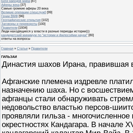
Боги народов мира
[87]
Аферы века
[37]
Самые громкие аферы 20 века
Великие операции спецслужб
[99]
Гении ВМФ
[96]
Географические открытия
[102]
Заговоры и перевороты
[100]
Правители
[1934]
Люди находящиеся у власти в разные периоды истории)))
кандидатский минимум по "истории и философии науки"
[80]
ответы на вопросы
Главная
»
Статьи
»
Правители
ГИЛЬЗАИ
Династия шахов Ирана, правившая в 
Афганские племена издревле плати
назначению шаха. Но с восшествием 
афганцы стали обнаруживать стрем
недовольство властью персов-шиит
проявляли гильза - многочисленное
окрестностях Кандагара. В начале XV