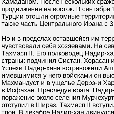
Хамаданом. После нескольких сраже
продвижение на восток. В сентябре 1
Турции отошли огромные территории
также часть Центрального Ирана с 
Но и в пределах оставшейся им тер
чувствовали себя хозяевами. На се
Тахмасп II. Его полководец Надир-х
страны: подчинил Систан, Хорасан 
Успехи Надир-хана встревожили Ашра
имевшимися у него войсками он выст
Махмандуст и в ущелье Деррэ-и Хар
в Исфахан. Преследуя врага, Надир
поражение около селения Мурчехурт
отступил в Шираз. Тахмасп II вступ
трон. В декабре Надир-хан двинулс