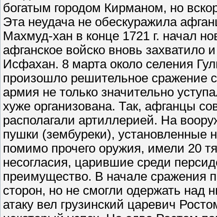
богатым городом Кирманом, но вско
Эта неудача не обескуражила афга
Махмуд-хан в конце 1721 г. начал но
афганское войско вновь захватило и
Исфахан. 8 марта около селения Гул
произошло решительное сражение с
армия не только значительно уступа
хуже организована. Так, афганцы со
располагали артиллерией. На воору
пушки (зембуреки), установленные 
помимо прочего оружия, имели 20 т
несогласия, царившие среди персидс
преимущество. В начале сражения п
сторон, но не смогли одержать над н
атаку вел грузинский царевич Росто