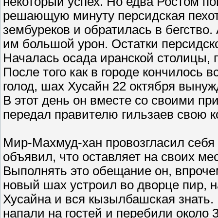
некоторый успех. Но едва Ростом по
решающую минуту персидская пехот
зембуреков и обратилась в бегство
им большой урон. Остатки персидск
Началась осада иранской столицы, п
После того как в городе кончилось 
голод, шах Хусайн 22 октября выну
В этот день он вместе со своими пр
передал правителю гильзаев свою к
Мир-Махмуд-хан провозгласил себя 
объявил, что оставляет на своих ме
Выполнять это обещание он, впрочем
новый шах устроил во дворце пир, 
Хусайна и вся кызылбашская знать.
напали на гостей и перебили около