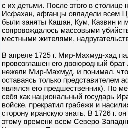
с их детьми. После этого в столице 
Исфахан, афганцы овладели всем Ц
были заняты Кашан, Кум, Казвин и 
сопровождалось массовыми убийств
местными жителями, надругательст
В апреле 1725 г. Мир-Махмуд-хад п
провозглашен его двоюродный брат
нежели Мир-Махмуд, и понимал, что
оставаясь только представителем а
являлся его предшественник). По м
себя как национальный государь Ир
войске, прекратил грабежи и насили
сторону иранскую знать. В 1726 г. о
этому времени всем Северо-Западн