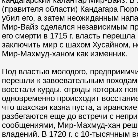
кандагарский калантар Мир-Вайз. В 
(правителя области) Кандагара Гюрг
убил его, а затем неожиданным нап
Мир-Вайз сделался независимым пр
его смерти в 1715 г. власть перешла
заключить мир с шахом Хусайном, н
Мир-Махмуд-ханом как изменник.
Под властью молодого, предприимч
перешли к завоевательным походам.
восстали курды, отряды которых по
одновременно происходит восстание
что шахская казна пуста, а ирански
разбегаются еще до встречи с неп
сообщениями, Мир-Махмуд-хан реши
владений. В 1720 г. с 10-тысячным 