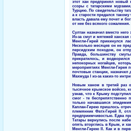
этот хан предпринял новый 
ссоры с татарскими мурзами,
Турцию. По свидетельству тат
а к старости предался такому
власть давала ему почет и бог
от нее без всякого сожаления.
Султан назначил вместо него 
Из-за смут и мятежей ханская
Менгли-Гирей прикинулся л
Несколько месяцев он не пре
персидским походом, он отп
Правда, большинству смуть
прекратилось, и водворился
непокорных ногайцев, котор
мероприятиях Менгли-Гирея п
почтовые станции, назначил 
Махмуда I из-за каких-то интри
Новым ханом в третий раз об
тысячное крымское войско, к
узнав, что к Крыму подступи
смог - те беспрепятственно
только начавшаяся эпидемия
Каплан-Гирею пришлось отреч
племянник Фатх-Гирей II, о
предприимчивостью. Едва при
Татары вернулись после набе
опять вторглись в Крым, и ха
Менгли-Гирею II. Как и в пер