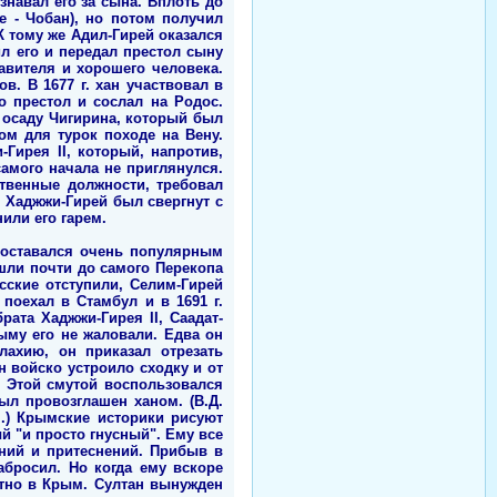
навал его за сына. Вплоть до
е - Чобан), но потом получил
 тому же Адил-Гирей оказался
л его и передал престол сыну
авителя и хорошего человека.
. В 1677 г. хан участвовал в
о престол и сослал на Родос.
 осаду Чигирина, который был
ом для турок походе на Вену.
Гирея II, который, напротив,
амого начала не приглянулся.
ственные должности, требовал
. Хаджжи-Гирей был свергнут с
или его гарем.
 оставался очень популярным
шли почти до самого Перекопа
сские отступили, Селим-Гирей
поехал в Стамбул и в 1691 г.
ата Хаджжи-Гирея II, Саадат-
ыму его не жаловали. Едва он
лахию, он приказал отрезать
 войско устроило сходку и от
. Этой смутой воспользовался
ыл провозглашен ханом. (В.Д.
.) Крымские историки рисуют
й "и просто гнусный". Ему все
ний и притеснений. Прибыв в
абросил. Но когда ему вскоре
атно в Крым. Султан вынужден