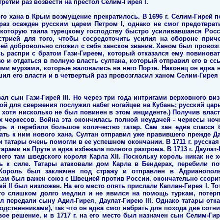
ретий раз возвести на престол Селим-Гирея I.
го хана в Крым возмущение прекратилось. В 1696 г. Селим-Гирей п
аз осажден русским царем Петром I, однако не смог предотврат
 которую таила турецкому господству быстро усиливавшаяся Росс
стрией для того, чтобы сосредоточить усилия на обороне прич
й добровольно сложил с себя ханское звание. Ханом был провозгл
сь распри с братом Гази-Гиреем, который отказался ему повинова
 и отдаться в полную власть султана, который отправил его в ссы
ми мурзами, которые жаловались на него Порте. Наконец он едва 
ишил его власти и в четвертый раз провозгласил ханом Селим-Гирея 
ал сын Гази-Гирей III. Но через три года интригами верховного ви
ной для свержения послужил набег ногайцев на Кубань; русский царь
 хотя нисколько не был повинен в этом инциденте.) Получив влас
их черкесов. Война эта окончилась полной неудачей - черкесы н
ерь и перебили большое количество татар. Сам хан едва спасся 
ть к ним нового хана. Султан отправил уже правившего прежде Дау
и татары очень помогли в ее успешном окончании. В 1711 г. русска
тарами на Пруте и едва избежала полного разгрома. В 1713 г. Даула
его там шведского короля Карла XII. Поскольку король никак не 
ть к силе. Татары атаковали дом Карла в Бендерах, перебили по
 Король был заключен под стражу и отправлен в Адрианополь
ам был важен союз с Швецией против России, окончательно ссорит
й II был низложен. На его место опять прислали Каплан-Гирея I. То
 что слишком долго медлил и не явился на помощь туркам, потер
л передали сыну Адил-Гирея, Даулат-Гирею III. Однако татары отк
одственниками), так что он едва смог набрать для похода две сотни
 решение, и в 1717 г. на его место был назначен сын Селим-Гирея 