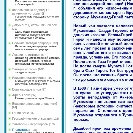
Писатели так или иначе связанные
или восьмеркой лошадей.) Но
с Орловщиной
г. объявил его низложенным
современные подходы к
дервишском монастыре в Брус
изучению истории
[6]
сторону. Мухаммад-Гирей пыта
современные подходы к изучению
истории
Документы, источники 20 век
Новый хан оказался человек
[313]
Мухаммада, Саадат-Гиреем, 
здесь будут размещаться
донских казаков. Ислам-Гирей
документы, первоисточники
относящиеся к 20 веку.
Гирея и нанесли ему поражени
Великие загадки природы
очень ловкий и опытный челов
[120]
Великие загадки природы: тайны
семь лет провел в заключении
живой и неживой природы
очень любил его и оказывал в
Лекции по истории
[6]
правда, успешные. Его поход 
Лекции по Отечественной истории,
После этого Гази-Гирей очень
Всеобщей истории, истории
литературы, истории культуры
Но после смерти Мурата III 
Загадки истории
[109]
брата Фатх-Гирея. Тот без тру
загадки истории
Он поспешил казнить брата и 
Великие авантюристы
[115]
что до самой его смерти отн
в этом разделе вы узнаете о самых
известных авантюристах
В 1608 г. Гази-Гирей умер от
Боги народов мира
[87]
но султан не утвердил этот 
Аферы века
[37]
убиты неподалеку от Аккерм
Самые громкие аферы 20 века
Мухаммад попытался сам зах
Великие операции спецслужб
(некоторые историки считают
[99]
поражения. С толпою сторон
Гении ВМФ
[96]
Мухаммад отправился в Турци
Географические открытия
тюрьме.
[102]
Заговоры и перевороты
[100]
Джанбег-Гирей тем временем 
Правители
[1934]
спасло его от интриг сторон