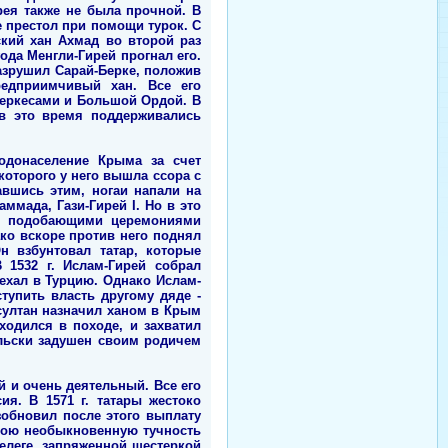
рея также не была прочной. В
е престол при помощи турок. С
ский хан Ахмад во второй раз
года Менгли-Гирей прогнал его.
разрушил Сарай-Берке, положив
едприимчивый хан. Все его
черкесами и Большой Ордой. В
 в это время поддерживались
родонаселение Крыма за счет
 которого у него вышла ссора с
авшись этим, ногаи напали на
мада, Гази-Гирей I. Но в это
и с подобающими церемониями
ако вскоре против него поднял
н взбунтовал татар, которые
 1532 г. Ислам-Гирей собрал
уехал в Турцию. Однако Ислам-
тупить власть другому дяде -
 султан назначил ханом в Крым
ходился в походе, и захватил
ельски задушен своим родичем
й и очень деятельный. Все его
я. В 1571 г. татары жестоко
обновил после этого выплату
 свою необыкновенную тучность
телеге, запряженной шестеркой