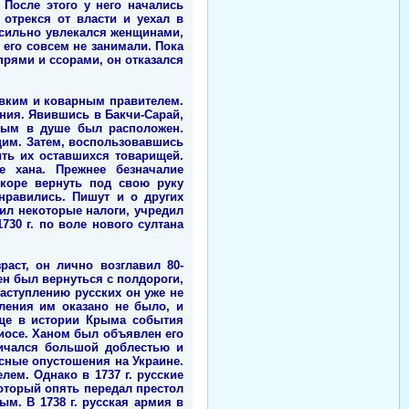
После этого у него начались
 отрекся от власти и уехал в
н сильно увлекался женщинами,
 его совсем не занимали. Пока
спрями и ссорами, он отказался
ловким и коварным правителем.
ения. Явившись в Бакчи-Сарай,
рым в душе был расположен.
щим. Затем, воспользовавшись
ть их оставшихся товарищей.
е хана. Прежнее безначалие
скоре вернуть под свою руку
нравились. Пишут и о других
ил некоторые налоги, учредил
30 г. по воле нового султана
раст, он лично возглавил 80-
н был вернуться с полдороги,
аступлению русских он уже не
ления им оказано не было, и
еще в истории Крыма события
иосе. Ханом был объявлен его
личался большой доблестью и
сные опустошения на Украине.
ем. Однако в 1737 г. русские
который опять передал престол
ым. В 1738 г. русская армия в