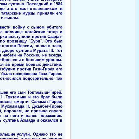
ам султана. Последний в 1584
 до этого жил отшельником в
 татарские мурзы приняли его
 с сыном.
вести войну с сыном убитого
е полчище ногайских татар и
урки выступили против Саадат-
I по прозвищу "Буря". Это был
 против Персии, попал в плен,
дворе султана Мурата III. Тот
 набеги на Россию, не всегда,
и отброшены с большим уроном.
лся во время боевых действий.
збудил против Гази-Гирея его
ть была возвращена Гази-Гирею.
 относился подозрительно, так
лашен его сын Токтамыш-Гирей,
 I. Токтамыш и его брат были
после смерти Саламат-Гирея,
Мухаммада II, Джанбег-Гирею
, впрочем, не признал своего
 на него и нанес поражение.
 султана Ахмада и оказался в
ольшие услуги. Однако это не
отправили в ссылку на остров