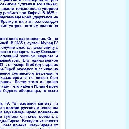
юзником султану в его войнах.
у власти только после упорной
разбито под Кафой. В 1625 г.
 Мухаммад-Гирей удержался на
 Крыму и на этот раз овладел
ремя устроенного им налета на
вое свое царствование. Он не
ей. В 1635 г. султан Мурад IV
 получив власть, начал войну с
престол передать сыну Саламат-
послушный законам шариата и
ламбуры. Его единственное
1 г. он умер. В обход старших
м-Гирей оказался в ссылке на
нения султанского решения, и
 характером и не лишен был
рядок. После этого он повел
ишут, что набеги Ислам-Гирея
и бедные оборванцы, то всего
ею IV. Тот изменил тактику по
ал против русских и нанес им
лал Мухаммад-Гирею повеление
и султана он начал воевать с
Адил-Гирею. Вследствие своего
, был прижит Фатх-Гиреем от