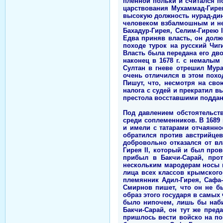
пленной польки и считался п
царствования Мухаммад-Гирея
высокую должность нурад-дин
человеком взбалмошным и неу
Бахадур-Гирея, Селим-Гирею 
Едва приняв власть, он долж
походе турок на русский Чиг
Власть была передана его дв
наконец в 1678 г. с немалым
Султан в гневе отрешил Мура
очень отличился в этом похо
Пишут, что, несмотря на сво
налога с судей и прекратил в
престола восставшими подданн
Под давлением обстоятельст
среди соплеменников. В 1689
и имели с татарами отчаянно
обратился против австрийцев
добровольно отказался от вл
Гирея II, который и был про
прибыл в Бакчи-Сарай, прот
нескольким мародерам носы и
лица всех классов крымского
племянник Адил-Гирея, Сафа-
Смирнов пишет, что он не б
образ этого государя в самых
было нипочем, лишь бы наби
Бакчи-Сарай, он тут же пред
пришлось вести войско на по