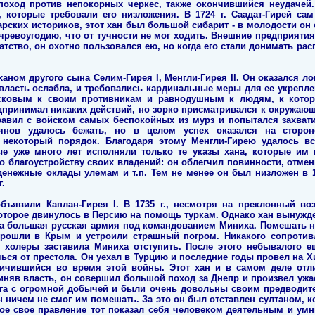
поход против непокорных черкес, также окончившийся неудачей. 
 которые требовали его низложения. В 1724 г. Саадат-Гирей сам
арских историков, этот хан был большой сибарит - в молодости о
 чревоугодию, что от тучности не мог ходить. Внешние предприятия
атство, он охотно пользовался ею, но когда его стали донимать ра
ханом другого сына Селим-Гирея I, Менгли-Гирея II. Он оказался 
 власть ослабла, и требовались кардинальные меры для ее укрепл
асковым к своим противникам и равнодушным к людям, к кото
дпринимал никаких действий, но зорко присматривался к окружаю
равил с войском самых беспокойных из мурз и попытался захвати
янов удалось бежать, но в целом успех оказался на сторон
 некоторый порядок. Благодаря этому Менгли-Гирею удалось в
ые уже много лет исполняли только те указы хана, которые им 
о благоустройству своих владений: он облегчил повинности, отмен
денежные оклады улемам и т.п. Тем не менее он был низложен в 17
г.
ъявили Каплан-Гирея I. В 1735 г., несмотря на преклонный воз
оторое двинулось в Персию на помощь туркам. Однако хан вынужде
ла большая русская армия под командованием Миниха. Помешать н
 прошли в Крым и устроили страшный погром. Никакого сопротив
 холеры заставила Миниха отступить. После этого небывалого 
ься от престола. Он уехал в Турцию и последние годы провел на Х
тличившийся во время этой войны. Этот хан и в самом деле от
няв власть, он совершил большой поход за Днепр и произвел ужа
га с огромной добычей и были очень довольны своим предводител
н ничем не смог им помешать. За это он был отставлен султаном, 
вое свое правление тот показал себя человеком деятельным и умн