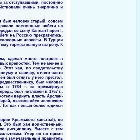
м за отступавшими, постоянно
йствовали очень энергично и
от был человек старый, совсем
ершали постоянные набеги на
ередал ее сыну Каплан-Гирея I,
беги на Россию прекратились,
епокорные черкесы. В Турции
 ему торжественную встречу. К
м, сделал много построек в
вых крепостей. Тем не менее в
. Этот хан, по свидетельству
пиуму и гашишу, отчего часто
ен был отнять у него престол,
редшественнику, был человек
м в 1764 г. за чрезмерную
ередь, был низложен в 1767 г.,
хотели вернуть власть Арслан-
-Гирей, оказавшийся человеком
 Тот как нельзя более годился
ории Крымского ханства!), но
. Это был хан воинственный,
ую дисциплину. Вместе с тем
мальчикам. Умер он во время
дний замечательный правитель