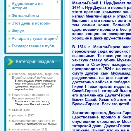
Менгли-Гирей I. Нур-Даулат 
Аудиолекции по
1474 г. Нур-Даулат в первый 
истории
этого времени крымские ханы
Фотоальбомы
изгнал Менгли-Гирея и отдал К
Больше на его власть никто н
Этот день в истории
тем самым конец Большой 
царствование прошло в беспр
Форум
конце концов он распростра
хорошие и даже дружественны
Аспиранту гуманитарию
Государственная публ...
В 1514 г. Менгли-Гирею нас
переселения сюда ногайских та
сыновьями. Те покинули отца
ханскую ставку, убили Мухам
Категории раздела
время в Стамбуле находился
препроводил в 1524 г. на кор
смуту другой сын Мухаммада
Генералы, адмиралы, маршалы
разделились на две партии:
Второй мировой войны
[295]
В этом разделе будут помещены
достаточно войска и победил 
короткие биографии генералов,
Гирей I тоже правил недолго
адмиралов, маршалов Второй
мировой войны
Сахиб-Гирею I, который был д
его племянника Даулат-Гирея
Педагогика и психология
Высшей школы
[44]
Бакчи-Сарай. Узнав об этом,
Вопросы и ответы по курсу
Булюк-Гиреем. Всех его детей 
"Педагогика Высшей школы"
статьи
[1360]
Захватив престол, Даулат-Гир
рефераты
[390]
царствование прошло в бесп
биографические данные
опустошили окрестности Мос
[149]
короткие биографические данные
татарской дани. Даулат-Гирею
писатели-орловцы
Жирным. (Пишут, что он не в 
[123]