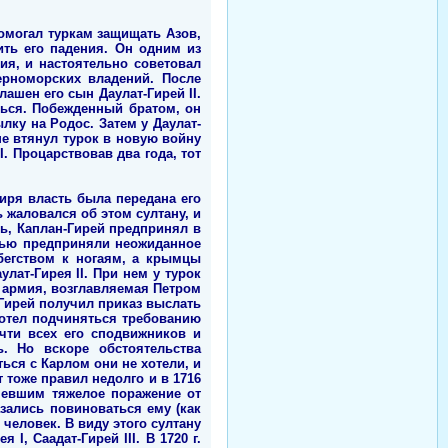
омогал туркам защищать Азов,
ить его падения. Он одним из
ия, и настоятельно советовал
ерноморских владений. После
ашен его сын Даулат-Гирей II.
ться. Побежденный братом, он
лку на Родос. Затем у Даулат-
не втянул турок в новую войну
I. Процарствовав два года, тот
зиря власть была передана его
 жаловался об этом султану, и
ть, Каплан-Гирей предпринял в
очью предприняли неожиданное
бегством к ногаям, а крымцы
лат-Гирея II. При нем у турок
я армия, возглавляемая Петром
т-Гирей получил приказ выслать
хотел подчиняться требованию
чти всех его сподвижников и
. Но вскоре обстоятельства
ься с Карлом они не хотели, и
т тоже правил недолго и в 1716
певшим тяжелое поражение от
азались повиноваться ему (как
 человек. В виду этого султану
I, Саадат-Гирей III. В 1720 г.