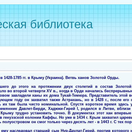
ская библиотека
 1428-1785 гг. в Крыму (Украина). Ветвь ханов Золотой Орды.
шего до этого на протяжении двух столетий в состав Золотой
шло во второй четверти XV в., когда в Орде начались беспрерывн
овом завладели ханы их дома Тукай-Темюра. Представитель этой в
ующем году он захватил также Астрахань, но в 1428 г., после ег
 их там была чисто номинальной. Спустя короткое время здесь 
емянник Давлет-Берди, Хаджжи-Гирей I, родился в Литве, вблизи 
 Крыму трудно установить точно. В документах этот хан впервые у
в генуэзской колонии Каффы. Но уже в 1434 г. Крым захватил царе
 полуостровом он смог только через десять лет - в 1443 г. С тех по
, ему наследовал старший сын Нур-Даулат-Гирей, против которого 