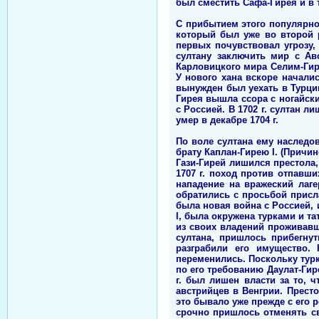
был сместить Сафа-Гирея и в т
С прибытием этого популярно
который был уже во второй р
первых почувствовал угрозу,
султану заключить мир с Ав
Карловицкого мира Селим-Гире
У нового хана вскоре начали
вынужден был уехать в Турцию
Гирея вышла ссора с ногайски
с Россией. В 1702 г. султан л
умер в декабре 1704 г.
По воле султана ему наследов
брату Каплан-Гирею I. (Причи
Гази-Гирей лишился престола,
1707 г. поход против отпавш
нападение на вражеский лаг
обратились с просьбой присла
была новая война с Россией, 
I, была окружена турками и та
из своих владений проживавш
султана, пришлось прибегну
разграбили его имущество.
переменились. Поскольку турк
по его требованию Даулат-Гире
г. был лишен власти за то,
австрийцев в Венгрии. Престо
это бывало уже прежде с его р
срочно пришлось отменять свое