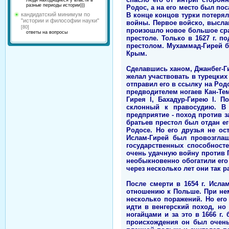
Люди находящиеся у власти в
разные периоды истории)))
Родос, а на его место был по
В конце концов турки потерял
кандидатский минимум по
"истории и философии науки"
войны. Первое войско, высла
[80]
произошло новое большое сра
ответы на вопросы
престоле. Только в 1627 г. 
престолом. Мухаммад-Гирей бе
Крым.
Сделавшись ханом, Джанбег-Г
желал участвовать в турецких
отправил его в ссылку на Родо
предводителем ногаев Кан-Теми
Гирея I, Бахадур-Гирею I. 
склонный к правосудию. В
предприятие - поход против з
братьев престол был отдан е
Родосе. Но его друзья не ос
Ислам-Гирей был провозгла
государственных способност
очень удачную войну против 
необыкновенно обогатили его
через несколько лет они так 
После смерти в 1654 г. Ислам
отношению к Польше. При нем
несколько поражений. Но его
идти в венгерский поход, но
ногайцами и за это в 1666 г.
происхождения он был очень