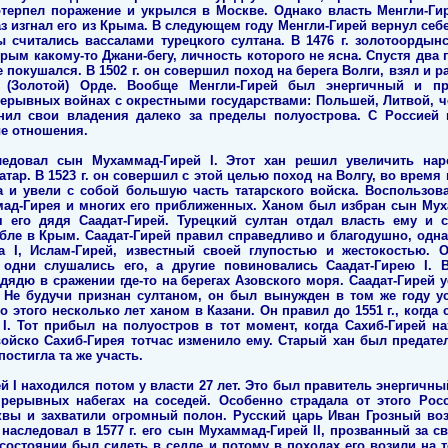
потерпел поражение и укрылся в Москве. Однако власть Менгли-Ги
раз изгнал его из Крыма. В следующем году Менгли-Гирей вернул себ
 считались вассалами турецкого султана. В 1476 г. золотоордын
рым какому-то Джани-бегу, личность которого не ясна. Спустя два 
е покушался. В 1502 г. он совершил поход на берега Волги, взял и 
(Золотой) Орде. Вообще Менгли-Гирей был энергичный и пр
ерывных войнах с окрестными государствами: Польшей, Литвой, 
нил свои владения далеко за пределы полуострова. С Россией
е отношения.
ледовал сын Мухаммад-Гирей I. Этот хан решил увеличить на
тар. В 1523 г. он совершил с этой целью поход на Волгу, во время
 и увели с собой большую часть татарского войска. Воспользов
мад-Гирея и многих его приближенных. Ханом был избран сын Мухам
 его дядя Саадат-Гирей. Турецкий султан отдал власть ему 
абле в Крым. Саадат-Гирей правил справедливо и благодушно, одн
 I, Ислам-Гирей, известный своей глупостью и жестокостью. О
 одни слушались его, а другие повиновались Саадат-Гирею I. В
дядю в сражении где-то на берегах Азовского моря. Саадат-Гирей 
. Не будучи признан султаном, он был вынужден в том же году ус
о этого несколько лет ханом в Казани. Он правил до 1551 г., когда
 I. Тот прибыл на полуостров в тот момент, когда Сахиб-Гирей на
 войско Сахиб-Гирея тотчас изменило ему. Старый хан был предат
постигла та же участь.
ей I находился потом у власти 27 лет. Это был правитель энергичны
рерывных набегах на соседей. Особенно страдала от этого Росси
квы и захватили огромный полон. Русский царь Иван Грозный воз
 наследовал в 1577 г. его сын Мухаммад-Гирей II, прозванный за
состоянии был сидеть в седле и потому в походах его возили на 