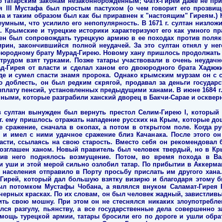
о татарским законам незаконнорожденным; Фатх-Гирей даже не приз
 III Мустафа был простым пастухом (о чем говорит его прозвищ
а и таким образом был как бы приравнен к "настоящим" Гиреям.) К
мным, что усилило его непопулярность. В 1671 г. султан низложи
I. Крымские и турецкие историки характеризуют его как умного пр
ен был сопровождать турецкую армию в ее походах против поляков
ирин, закончившийся полной неудачей. За это султан отнял у нег
оюродному брату Мурад-Гирею. Новому хану пришлось продолжать
 трудом взят турками. Позже татары участвовали в очень неудачн
д-Гирея от власти и сделал ханом его двоюродного брата Хаджжи-
де и сумел спасти знамя пророка. Однако крымским мурзам он с с
ю доблесть, он был редким скрягой, продавал за деньги государ
ыплату пенсий, установленных предыдущими ханами. В июне 1684 г
ыми, которые разграбили ханский дворец в Бакчи-Сарае и оскверн
в султан вынужден был вернуть престол Селим-Гирею I, который
 г. ему пришлось отражать нападение русских на Крым, которые до
е сражение, сначала в окопах, а потом в открытом поле. Когда ру
 и имел с ними удачное сражение близ Качанака. После этого он 
асти, ссылаясь на свою старость. Вместо себя он рекомендовал бр
возглашен ханом. Новый правитель был человек твердый, но в Кр
ив него поднялось возмущение. Потом, во время похода в Ва
 уши и этой мерой сильно озлобил татар. По прибытии в Аккерман
 населения отправило в Порту просьбу прислать им другого хана
Гирей, который дал большую взятку визирю и благодаря этому б
ыл потомком Мустафы Чобана, а являлся внуком Саламат-Гирея I
 черных красках. По их словам, он был человек жадный, завистливы
ть свою мошну. При этом он не стеснялся никаких злоупотребле
ался разгулу, пьянству, а все государственные дела совершенно з
мощь турецкой армии, татары бросили его по дороге и ушли обр