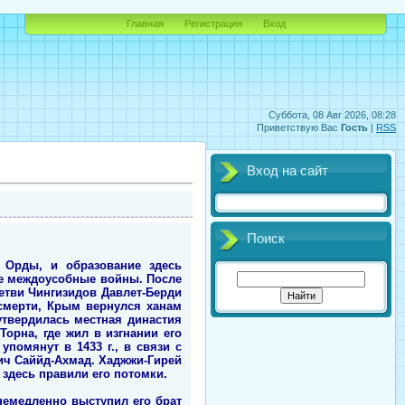
Главная
Регистрация
Вход
Суббота, 08 Авг 2026, 08:28
Приветствую Вас
Гость
|
RSS
Вход на сайт
Поиск
 Орды, и образование здесь
ые междоусобные войны. После
етви Чингизидов Давлет-Берди
о смерти, Крым вернулся ханам
утвердилась местная династия
Торна, где жил в изгнании его
помянут в 1433 г., в связи с
вич Саййд-Ахмад. Хаджжи-Гирей
р здесь правили его потомки.
немедленно выступил его брат