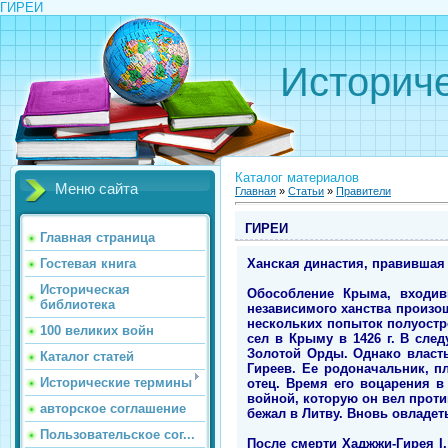
ГИРЕИ
Историче
Каталог материалов
Меню сайта
Главная
»
Статьи
»
Правители
ГИРЕИ
Главная страница
Ханская династия, правившая в
Гостевая книга
Историческая
Обособление Крыма, входив
библиотека
независимого ханства произо
нескольких попыток полуостр
100 великих войн
сел в Крыму в 1426 г. В след
Золотой Орды. Однако власть
Каталог статей
Гиреев. Ее родоначальник, пл
Исторические термины
отец. Время его воцарения в
войной, которую он вел проти
авторское соглашение
бежал в Литву. Вновь овладеть
Пользовательское сог...
После смерти Хаджжи-Гирея I