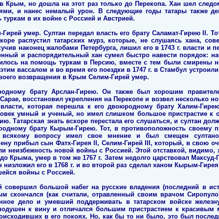
 в Крым, но дошла на этот раз только до Перекопа. Хан шел следо
ями, и нанес немалый урон. В следующие годы татары также де
туркам в их войне с Россией и Австрией.
и-Гирей умер. Султан передал власть его брату Саламат-Гирею II. Т
коре распустил татарских мурз, которые, не слушаясь хана, сов
учив наконец жалобами Петербурга, лишил его в 1743 г. власти и п
венный и распорядительный хан сумел быстро навести порядок: на
вилось на помощь туркам в Персию, вместе с тем были смирены н
им вассалом и во время его поездки в 1747 г. в Стамбул устроили
своего возвращения в Крым Селим-Гирей умер.
родному брату Арслан-Гирею. Он также был хорошим правителе
арае, восстановил укрепления на Перекопе и возвел несколько но
 власти, которая перешла к его двоюродному брату Халим-Гирею
ловек умный и ученый, но имел слишком большое пристрастие к о
ю. Татарская знать вскоре перестала его слушаться, и султан долж
родному брату Кырым-Гирею. Тот, в противоположность своему п
 всякому вопросу имел свое мнение и был смещен султано
ну прибыл сын Фатх-Гирея II, Селим-Гирей III, который, в свою оч
ли неизбежность новой войны с Россией. Этой отставкой, видимо, 
в до Крыма, умер в том же 1767 г. Затем недолго царствовал Максуд
низложил его в 1768 г. и во второй раз сделал ханом Кырым-Гирея.
шейся войны с Россией.
й совершил большой набег на русские владения (последний в ист
ым скончался (как считали, отравленный своим врачом Сиропуло)
ное дело и умевший поддерживать в татарском войске железн
нодушен к вину и отличался большим пристрастием к красивым 
роисходивших в его покоях. Но, как бы то ни было, это был после