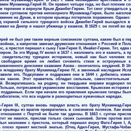
сажен Мухаммад-Гирей III. Он правил четыре года, но был плохим со
и терпение и вернули Крым Джанбег-Гирею. Тот смог утвердиться 
нное султаном против непокорного Мухаммад-Гирея, было наголову 
жение на Дунае, в котором крымцы потерпели поражение. Однако
под охраной сильного турецкого войска Джанбег-Гирей высадился в
жал на Днепр и нашел убежище у казаков. В 1629 г. он погиб во в
ирей не был уже таким верным союзником султана, каким был в пер
 войнах, а напротив завязал дружеские отношения с Россией и Польш
с, а престол перешел к сыну Гази-Гирея II, Инайат-Гирею. Тот, едва
ром. За это Мурад IV велел в 1637 г. низложить его и казнить, а 
По свидетельству турецких историков, новый хан был человек 
 свободное время он любил сочинять стихи и остроумные ка
ахваченного донскими казаками Азова - окончилось неудачей. В 164
го младшему брату Мухаммад-Гирею IV, а законный наследник Исла
тавили его. Подкупами и подарками они в 1644 г. добились изме
шен ханом. Этот правитель обладал сильным, самостоятельным
ей. Возвратившись на родину, он твердыми мерами водворил по
Польши, потрясаемой украинским восстанием. Крымские историки п
 подданных. Если при начале его правления крымские татары был
разбогатели, что все ходили в разноцветных кумачовых нарядах.
-Гирея III, султан вновь передал власть его брату Мухаммад-Гир
 крымцы из врагов превратились в союзников поляков. Хан воев
 отношения с Портой не были так удачны. В 1663 г. султан прис
 тот не явился, прислав только своих сыновей. Затем против вол
 был низложен с престола, который перешел внуку Фатх-Гирея I, 
 плохо принят местной знатью. (Отец Адил-Гирея, Мустафа-Чобан