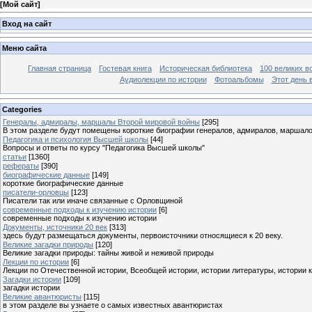
[
Мой сайт
]
Вход на сайт
Меню сайта
Главная страница
Гостевая книга
Историческая библиотека
100 великих в
Аудиолекции по истории
Фотоальбомы
Этот день 
Categories
Генералы, адмиралы, маршалы Второй мировой войны
[295]
В этом разделе будут помещены короткие биографии генералов, адмиралов, маршал
Педагогика и психология Высшей школы
[44]
Вопросы и ответы по курсу "Педагогика Высшей школы"
статьи
[1360]
рефераты
[390]
биографические данные
[149]
короткие биографические данные
писатели-орловцы
[123]
Писатели так или иначе связанные с Орловщиной
современные подходы к изучению истории
[6]
современные подходы к изучению истории
Документы, источники 20 век
[313]
здесь будут размещаться документы, первоисточники относящиеся к 20 веку.
Великие загадки природы
[120]
Великие загадки природы: тайны живой и неживой природы
Лекции по истории
[6]
Лекции по Отечественной истории, Всеобщей истории, истории литературы, истории 
Загадки истории
[109]
загадки истории
Великие авантюристы
[115]
в этом разделе вы узнаете о самых известных авантюристах