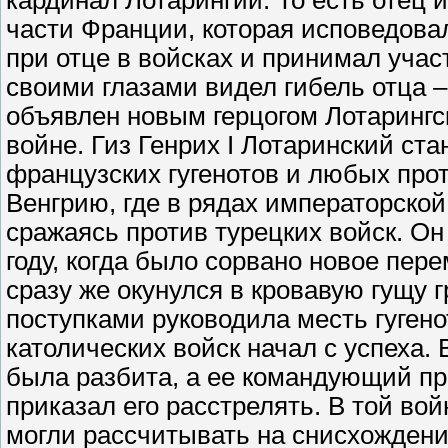
кардинал Лотарингии. То есть отец и
части Франции, которая исповедовал
при отце в войсках и принимал учас
своими глазами видел гибель отца –
объявлен новым герцогом Лотарингс
войне. Гиз Генрих I Лотаринский с
французских гугенотов и любых прот
Венгрию, где в рядах императорской
сражаясь против турецких войск. Он
году, когда было сорвано новое пе
сразу же окунулся в кровавую гущу 
поступками руководила месть гугено
католических войск начал с успеха.
была разбита, а ее командующий при
приказал его расстрелять. В той во
могли рассчитывать на снисхождение