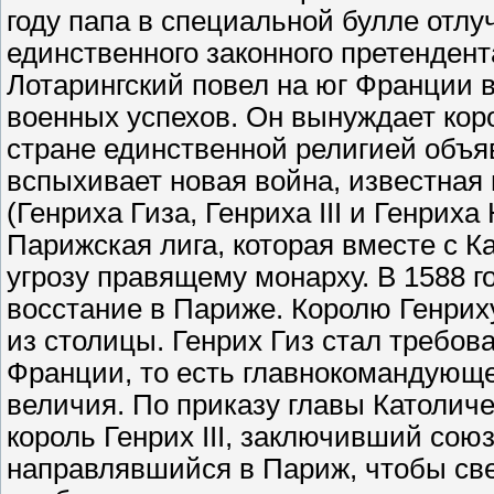
году папа в специальной булле отлу
единственного законного претендент
Лотарингский повел на юг Франции 
военных успехов. Он вынуждает коро
стране единственной религией объя
вспыхивает новая война, известная 
(Генриха Гиза, Генриха III и Генриха
Парижская лига, которая вместе с К
угрозу правящему монарху. В 1588 г
восстание в Париже. Королю Генриху
из столицы. Генрих Гиз стал требов
Франции, то есть главнокомандующе
величия. По приказу главы Католиче
король Генрих III, заключивший сою
направлявшийся в Париж, чтобы свер