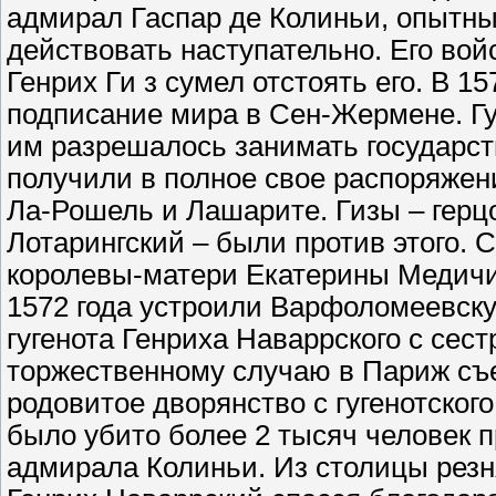
адмирал Гаспар де Колиньи, опытны
действовать наступательно. Его войс
Генрих Ги з сумел отстоять его. В 15
подписание мира в Сен-Жермене. Гу
им разрешалось занимать государс
получили в полное свое распоряжени
Ла-Рошель и Лашарите. Гизы – герцо
Лотарингский – были против этого. 
королевы-матери Екатерины Медичи 
1572 года устроили Варфоломеевску
гугенота Генриха Наваррского с сес
торжественному случаю в Париж съе
родовитое дворянство с гугенотског
было убито более 2 тысяч человек п
адмирала Колиньи. Из столицы резня