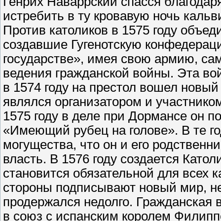
Генрих Наваррский спасся благодаря
истребить в ту кровавую ночь кальв
Против католиков в 1575 году объе
создавшие Гугенотскую конфедераци
государстве», имея свою армию, са
ведения гражданской войны. Эта войн
в 1574 году на престол вошел новый к
являлся организатором и участнико
1575 году в деле при Дормансе он п
«Имеющий рубец на голове». В те год
могущества, что он и его родственн
власть. В 1576 году создается Катол
становится обязательной для всех 
стороны подписывают новый мир, не
продержался недолго. Гражданская в
в союз с испанским королем Филиппо