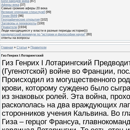
Боги народов мира
[87]
Аферы века
[37]
Самые громкие аферы 20 века
Великие операции спецслужб
[99]
Гении ВМФ
[96]
Географические открытия
[102]
Заговоры и перевороты
[100]
Правители
[1934]
Люди находящиеся у власти в разные периоды истории)))
кандидатский минимум по "истории и философии науки"
[80]
ответы на вопросы
Главная
»
Статьи
»
Правители
Гиз Генрих I Лотарингский
Гиз Генрих I Лотарингский Предводи
(Гугенотской) войне во Франции, по
Происходил из могущественного род
крови, которому суждено было сыгра
из знаковых ролей. Эта война, про
раскололась на два враждующих лаге
сторонников учения Кальвина. Во гл
Гиза – герцог Франсуа, главнокоман