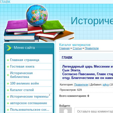
ГЛАВК
Историче
Каталог материалов
Меню сайта
Главная
»
Статьи
»
Правители
ГЛАВК
Главная страница
Легендарный царь Мессении из
Гостевая книга
Сын Эпита.
Историческая
Согласно Павсанию, Главк ста
библиотека
отцу. Благочестием же он намно
100 великих войн
Категория
:
Правители
|
Добавил
:
juliya
(16
Каталог статей
Просмотров
:
629
Всего комментариев
:
0
Исторические термины
авторское соглашение
Войдите:
Пользовательское сог...