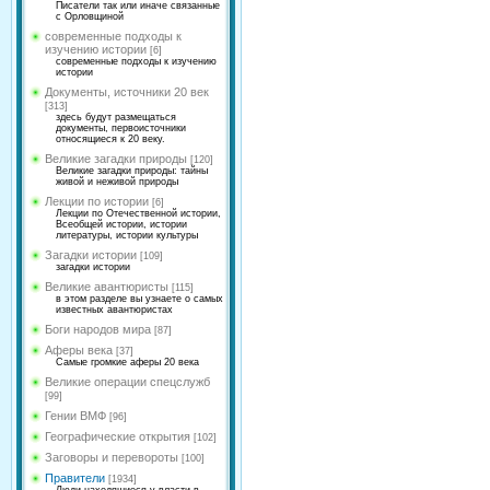
Писатели так или иначе связанные
с Орловщиной
современные подходы к
изучению истории
[6]
современные подходы к изучению
истории
Документы, источники 20 век
[313]
здесь будут размещаться
документы, первоисточники
относящиеся к 20 веку.
Великие загадки природы
[120]
Великие загадки природы: тайны
живой и неживой природы
Лекции по истории
[6]
Лекции по Отечественной истории,
Всеобщей истории, истории
литературы, истории культуры
Загадки истории
[109]
загадки истории
Великие авантюристы
[115]
в этом разделе вы узнаете о самых
известных авантюристах
Боги народов мира
[87]
Аферы века
[37]
Самые громкие аферы 20 века
Великие операции спецслужб
[99]
Гении ВМФ
[96]
Географические открытия
[102]
Заговоры и перевороты
[100]
Правители
[1934]