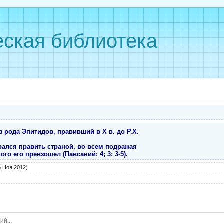
ская библиотека
 рода Эпитидов, правивший в X в. до Р.Х.
рался править страной, во всем подражая
го его превзошел (Павсаний: 4; 3; 3-5).
 Ноя 2012)