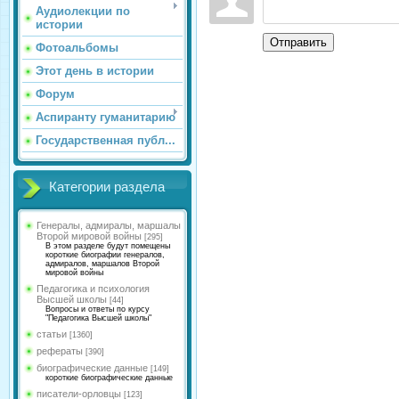
Аудиолекции по
истории
Отправить
Фотоальбомы
Этот день в истории
Форум
Аспиранту гуманитарию
Государственная публ...
Категории раздела
Генералы, адмиралы, маршалы
Второй мировой войны
[295]
В этом разделе будут помещены
короткие биографии генералов,
адмиралов, маршалов Второй
мировой войны
Педагогика и психология
Высшей школы
[44]
Вопросы и ответы по курсу
"Педагогика Высшей школы"
статьи
[1360]
рефераты
[390]
биографические данные
[149]
короткие биографические данные
писатели-орловцы
[123]