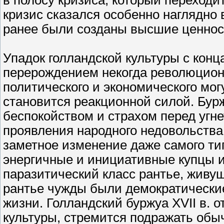
в полосу кризиса, который переходи
кризис сказался особенно наглядно в 
ранее были созданы высшие ценност
Упадок голландской культуры с конц
перерождением некогда революционн
политического и экономического мог
становится реакционной силой. Бур
беспокойством и страхом перед уг
проявления народного недовольства
заметное изменение даже самого ти
энергичные и инициативные купцы 
паразитический класс рантье, живущ
рантье чужды были демократические 
жизни. Голландский буржуа XVII в. 
культуры, стремится подражать обы