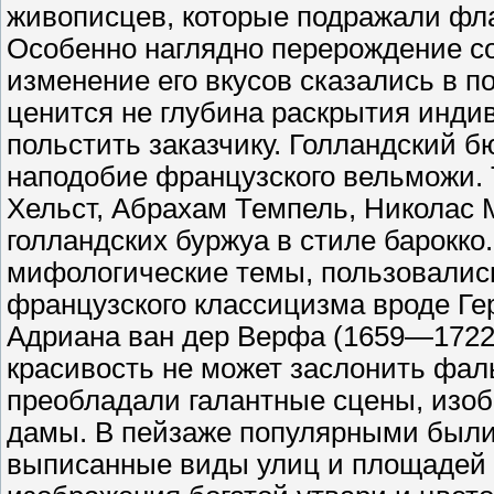
живописцев, которые подражали фл
Особенно наглядно перерождение со
изменение его вкусов сказались в п
ценится не глубина раскрытия инди
польстить заказчику. Голландский 
наподобие французского вельможи. 
Хельст, Абрахам Темпель, Николас 
голландских буржуа в стиле барокко
мифологические темы, пользовалис
французского классицизма вроде Ге
Адриана ван дер Верфа (1659—1722
красивость не может заслонить фал
преобладали галантные сцены, изо
дамы. В пейзаже популярными были
выписанные виды улиц и площадей 