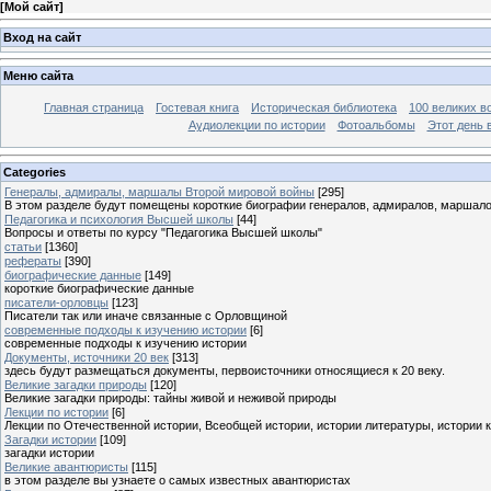
[
Мой сайт
]
Вход на сайт
Меню сайта
Главная страница
Гостевая книга
Историческая библиотека
100 великих в
Аудиолекции по истории
Фотоальбомы
Этот день 
Categories
Генералы, адмиралы, маршалы Второй мировой войны
[295]
В этом разделе будут помещены короткие биографии генералов, адмиралов, маршал
Педагогика и психология Высшей школы
[44]
Вопросы и ответы по курсу "Педагогика Высшей школы"
статьи
[1360]
рефераты
[390]
биографические данные
[149]
короткие биографические данные
писатели-орловцы
[123]
Писатели так или иначе связанные с Орловщиной
современные подходы к изучению истории
[6]
современные подходы к изучению истории
Документы, источники 20 век
[313]
здесь будут размещаться документы, первоисточники относящиеся к 20 веку.
Великие загадки природы
[120]
Великие загадки природы: тайны живой и неживой природы
Лекции по истории
[6]
Лекции по Отечественной истории, Всеобщей истории, истории литературы, истории 
Загадки истории
[109]
загадки истории
Великие авантюристы
[115]
в этом разделе вы узнаете о самых известных авантюристах