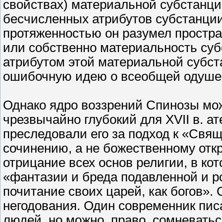
свойствах) материальной субстанции
бесчисленных атрибутов субстанци
протяженностью он разумел простр
или собственно материальность су
атрибутом этой материальной субст
ошибочную идею о всеобщей одуше
Однако ядро воззрений Спинозы мож
чрезвычайно глубокий для XVII в. а
преследовали его за подход к «Свя
сочинению, а не божественному отк
отрицание всех основ религии, в ко
«фантазии и бреда подавленной и р
почитание своих царей, как богов».
негодования. Один современник пис
людей, но можно, право, сомневатьс