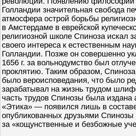
революции. Появлению философии 
Голландии значительная свобода печ
атмосфера острой борьбы религиозн
в Амстердаме в еврейской купеческ
религиозной школе Спиноза искал з
своего интереса к естественным на
Голландии. Позже он совершенно ук
1656 г. за вольнодумство был отлуч
проклятию. Таким образом, Спиноза 
было вероисповедания, что было ре
зарабатывал на жизнь трудом шлиф
часть трудов Спинозы была издана 
«Этика» — появился лишь в состав
опубликованных друзьями Спинозы в
за «кощунственные и безбожные уче