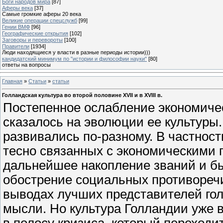
Боги народов мира
[87]
Аферы века
[37]
Самые громкие аферы 20 века
Великие операции спецслужб
[99]
Гении ВМФ
[96]
Географические открытия
[102]
Заговоры и перевороты
[100]
Правители
[1934]
Люди находящиеся у власти в разные периоды истории)))
кандидатский минимум по "истории и философии науки"
[80]
ответы на вопросы
Главная
»
Статьи
»
статьи
Голландская культура во второй половине XVII и в XVIII в.
Постепенное ослабление экономиче
сказалось на эволюции ее культуры
развивались по-разному. В частност
тесно связанных с экономическими 
дальнейшее накопление званий и б
обострение социальных противореч
выводах лучших представителей го
мысли. Но культура Голландии уже в