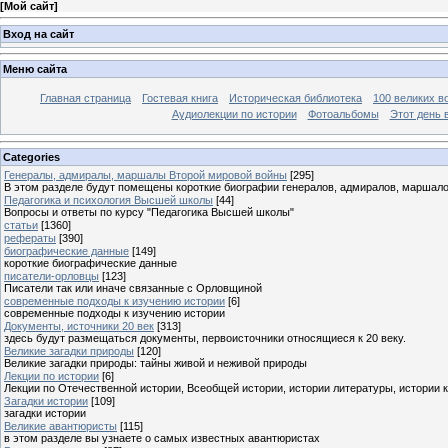
[
Мой сайт
]
Вход на сайт
Меню сайта
Главная страница
Гостевая книга
Историческая библиотека
100 великих в
Аудиолекции по истории
Фотоальбомы
Этот день 
Categories
Генералы, адмиралы, маршалы Второй мировой войны
[295]
В этом разделе будут помещены короткие биографии генералов, адмиралов, маршал
Педагогика и психология Высшей школы
[44]
Вопросы и ответы по курсу "Педагогика Высшей школы"
статьи
[1360]
рефераты
[390]
биографические данные
[149]
короткие биографические данные
писатели-орловцы
[123]
Писатели так или иначе связанные с Орловщиной
современные подходы к изучению истории
[6]
современные подходы к изучению истории
Документы, источники 20 век
[313]
здесь будут размещаться документы, первоисточники относящиеся к 20 веку.
Великие загадки природы
[120]
Великие загадки природы: тайны живой и неживой природы
Лекции по истории
[6]
Лекции по Отечественной истории, Всеобщей истории, истории литературы, истории 
Загадки истории
[109]
загадки истории
Великие авантюристы
[115]
в этом разделе вы узнаете о самых известных авантюристах