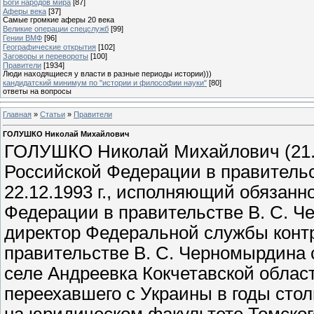
Боги народов мира
[87]
Аферы века
[37]
Самые громкие аферы 20 века
Великие операции спецслужб
[99]
Гении ВМФ
[96]
Географические открытия
[102]
Заговоры и перевороты
[100]
Правители
[1934]
Люди находящиеся у власти в разные периоды истории)))
кандидатский минимум по "истории и философии науки"
[80]
ответы на вопросы
Главная
»
Статьи
»
Правители
ГОЛУШКО Николай Михайлович
ГОЛУШКО Николай Михайлович (21.1
Российской Федерации в правительст
22.12.1993 г., исполняющий обязан
Федерации в правительстве В. С. Чер
директор Федеральной службы конт
правительстве В. С. Черномырдина с 2
селе Андреевка Кокчетавской облас
переехавшего с Украины в годы ст