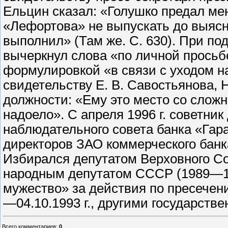
Ельцин сказал: «Голушко предал мен
«Лефортова» не выпускать до выясн
выполнил» (Там же. С. 630). При по
вычеркнул слова «по личной просьбе»
формулировкой «в связи с уходом н
свидетельству Е. В. Савостьянова, Н
должности: «Ему это место со сло
надоело». С апреля 1996 г. советник
наблюдательного совета банка «Гара
директоров ЗАО коммерческого банк
Избирался депутатом Верховного С
народным депутатом СССР (1989—19
мужество» за действия по пресечен
—04.10.1993 г., другими государств
Всего комментариев
:
0