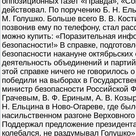
оппозиционных газет «Правда», «Сов
действовал. По поручению Б. Н. Ель
М. Голушко. Больше всего В. В. Кост
позвонив ему по телефону, стал расс
можно купить: «Поразительная инф
безопасности!» В справке, подгото
безопасности накануне октябрьских 
деятельность объединений и партий
этой справке ничего не говорилось 
победили на выборах в Государственн
министр безопасности Российской Фе
Грачевым, В. Ф. Ериным, А. В. Коз
Н. Ельцина в Ново-Огареве, где был
насильственном разгоне Верховного 
Поддержал предложение президента 
колебался, не раздумывал Голушко» 