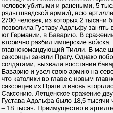
человек убитыми и ранеными, 5 тыс
ряды шведской армии), всю артилле
2700 человек, из которых 2 тысячи
позволила Густаву Адольфу занять 
юг Германии, в Баварию. В сражении
вторично разбил имперские войска,
главнокомандующий Тилли. В мае шв
саксонцы заняли Прагу. Однако поб
солдатами, вызвали восстание бава
Баварию и увел свою армию на севе
что католики во главе с новым гл
саксонцев из Праги и вновь вторгл
Саксонию. Летценское сражение двух
Густава Адольфа было 18,5 тысячи 
– 18 тысяч. Преимущество в артилл