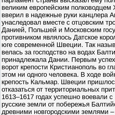
парламент страны высказал ему пол
великим европейским полководцем XV
вверил в надежные руки канцлера А
унаследовал вместе с отцовским тр
Данией, Польшей и Московским гос
противником являлось Датское корол
юге современной Швеции. Так назыв
велась за господство на водах Балти
принадлежала Дании. Первым успех
ворот крепости Кристианополь во гла
этом ни одного человека. В ходе во
крепость Кальмар. Швеции пришлос
отказаться от территориальных прит
1613–1617 годах успешно воевали с 
русские земли от побережья Балтий
древними новгородскими землями – 