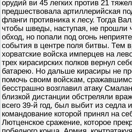
орудий ви 45 легких против 21 тяже
предшествовала артиллерийская под
фланги противника к лесу. Тогда Ва
чтобы шведы, наступая, не прошли ч
обход, но попали под огонь неприят
события в центре поля битвы. Тем 
хорватские войска имперцев на лев
трех кирасирских полков вернул се
батарею. Но дальше кирасиры не пр
помочь своим войскам, сражавшимся
бесстрашно возглавил атаку Смаланд
близкой дистанции обстреляли враж
всего 39-й год, был выбит из седла
командование которой принял на се
Лютценское сражение, которое прек
победного конца. Армия, контратаку