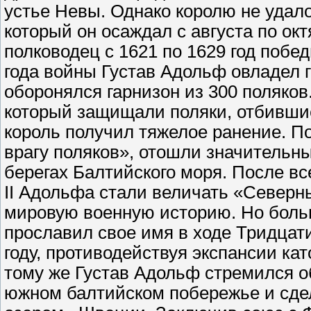
устье Невы. Однако королю не удал
который он осаждал с августа по ок
полководец с 1621 по 1629 год побе
года войны Густав Адольф овладел 
оборонялся гарнизон из 300 поляков
который защищали поляки, отбившие
король получил тяжелое ранение. П
врагу поляков», отошли значительн
берегах Балтийского моря. После вс
II Адольфа стали величать «Северн
мировую военную историю. Но больш
прославил свое имя в ходе Тридцати
году, противодействуя экспансии к
тому же Густав Адольф стремился о
южном балтийском побережье и сде