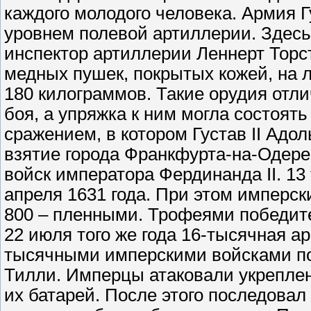
каждого молодого человека. Армия 
уровнем полевой артиллерии. Здес
инспектор артиллерии Леннерт Торст
медных пушек, покрытых кожей, на л
180 килограммов. Такие орудия отл
боя, а упряжка к ним могла состоят
сражением, в котором Густав II Адо
взятие города Франкфурта-на-Одере,
войск императора Фердинанда II. 1
апреля 1631 года. При этом имперск
800 – пленными. Трофеями победите
22 июля того же года 16-тысячная а
тысячными имперскими войсками п
Тилли. Имперцы атаковали укреплен
их батарей. После этого последовал