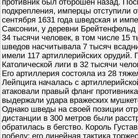
противник был отброшен назад. Пос
подкрепления, имперцы отступили от
сентября 1631 года шведская и имп
Саксонии, у деревни Брейтенфельд 
34 тысячи человек, в том числе 15 
шведов насчитывала 7 тысяч всадни
имели 117 артиллерийских орудий.
Католической лиги в 32 тысячи чело
Его артиллерия состояла из 28 тяж
Лейпцига началась с артиллерийско
атаковали правый фланг противника,
выдержали удара вражеских мушкете
Однако шведы на своей позиции отр
дистанции в 300 метров были расст
обратилась в бегство. Король Густа
победу: его линейная тактика торж