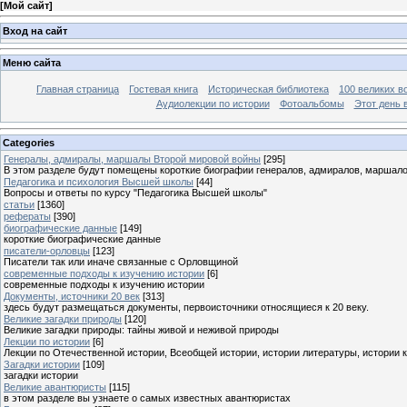
[
Мой сайт
]
Вход на сайт
Меню сайта
Главная страница
Гостевая книга
Историческая библиотека
100 великих в
Аудиолекции по истории
Фотоальбомы
Этот день 
Categories
Генералы, адмиралы, маршалы Второй мировой войны
[295]
В этом разделе будут помещены короткие биографии генералов, адмиралов, маршал
Педагогика и психология Высшей школы
[44]
Вопросы и ответы по курсу "Педагогика Высшей школы"
статьи
[1360]
рефераты
[390]
биографические данные
[149]
короткие биографические данные
писатели-орловцы
[123]
Писатели так или иначе связанные с Орловщиной
современные подходы к изучению истории
[6]
современные подходы к изучению истории
Документы, источники 20 век
[313]
здесь будут размещаться документы, первоисточники относящиеся к 20 веку.
Великие загадки природы
[120]
Великие загадки природы: тайны живой и неживой природы
Лекции по истории
[6]
Лекции по Отечественной истории, Всеобщей истории, истории литературы, истории 
Загадки истории
[109]
загадки истории
Великие авантюристы
[115]
в этом разделе вы узнаете о самых известных авантюристах