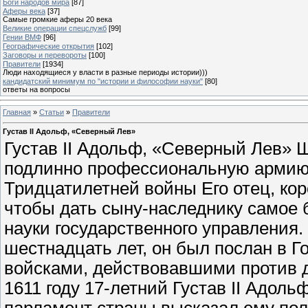
Боги народов мира
[87]
Аферы века
[37]
Самые громкие аферы 20 века
Великие операции спецслужб
[99]
Гении ВМФ
[96]
Географические открытия
[102]
Заговоры и перевороты
[100]
Правители
[1934]
Люди находящиеся у власти в разные периоды истории)))
кандидатский минимум по "истории и философии науки"
[80]
ответы на вопросы
Главная
»
Статьи
»
Правители
Густав II Адольф, «Северный Лев»
Густав II Адольф, «Северный Лев» 
подлинно профессиональную армию,
Тридцатилетней войны Его отец, кор
чтобы дать сыну-наследнику самое 
науки государственного управления. 
шестнадцать лет, он был послан в 
войсками, действовавшими против д
1611 году 17-летний Густав II Адоль