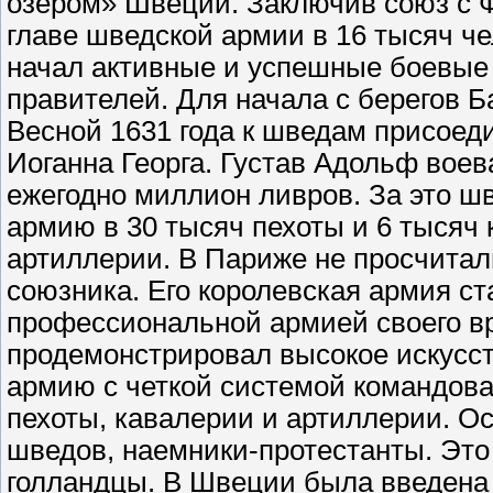
озером» Швеции. Заключив союз с 
главе шведской армии в 16 тысяч ч
начал активные и успешные боевые 
правителей. Для начала с берегов 
Весной 1631 года к шведам присоед
Иоганна Георга. Густав Адольф воев
ежегодно миллион ливров. За это ш
армию в 30 тысяч пехоты и 6 тысяч
артиллерии. В Париже не просчита
союзника. Его королевская армия с
профессиональной армией своего вр
продемонстрировал высокое искусст
армию с четкой системой командова
пехоты, кавалерии и артиллерии. О
шведов, наемники-протестанты. Это
голландцы. В Швеции была введена 