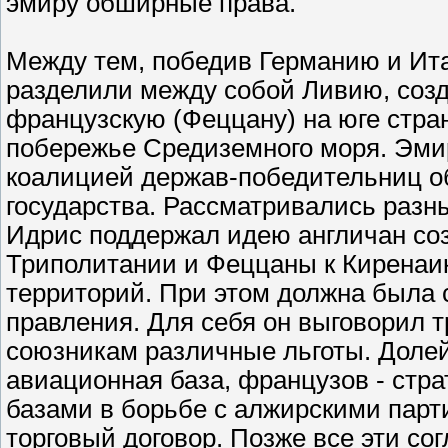
эмиру обширные права.
Между тем, победив Германию и Ит
разделили между собой Ливию, соз
французскую (Феццану) на юге стран
побережье Средиземного моря. Эми
коалицией держав-победительниц о
государства. Рассматривались разны
Идрис поддержал идею англичан со
Триполитании и Феццаны к Киренаи
территорий. При этом должна была
правления. Для себя он выговорил т
союзникам различные льготы. Долей
авиационная база, французов - стр
базами в борьбе с алжирскими парт
торговый договор. Позже все эти с