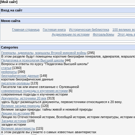
[
Мой сайт
]
Вход на сайт
Меню сайта
Главная страница
Гостевая книга
Историческая библиотека
100 великих в
Аудиолекции по истории
Фотоальбомы
Этот день 
Categories
Генералы, адмиралы, маршалы Второй мировой войны
[295]
В этом разделе будут помещены короткие биографии генералов, адмиралов, маршал
Педагогика и психология Высшей школы
[44]
Вопросы и ответы по курсу "Педагогика Высшей школы"
статьи
[1360]
рефераты
[390]
биографические данные
[149]
короткие биографические данные
писатели-орловцы
[123]
Писатели так или иначе связанные с Орловщиной
современные подходы к изучению истории
[6]
современные подходы к изучению истории
Документы, источники 20 век
[313]
здесь будут размещаться документы, первоисточники относящиеся к 20 веку.
Великие загадки природы
[120]
Великие загадки природы: тайны живой и неживой природы
Лекции по истории
[6]
Лекции по Отечественной истории, Всеобщей истории, истории литературы, истории 
Загадки истории
[109]
загадки истории
Великие авантюристы
[115]
в этом разделе вы узнаете о самых известных авантюристах