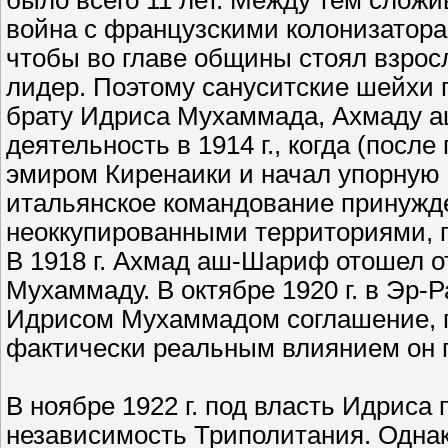
было всего 11 лет. Между тем сложи
война с французскими колонизаторами
чтобы во главе общины стоял взро
лидер. Поэтому сануситские шейхи 
брату Идриса Мухаммада, Ахмаду а
деятельность в 1914 г., когда (пос
эмиром Киренаики и начал упорную в
итальянское командование принужде
неоккупированными территориями, п
В 1918 г. Ахмад аш-Шариф отошел о
Мухаммаду. В октябре 1920 г. в Эр-
Идрисом Мухаммадом соглашение, п
фактически реальным влиянием он п
В ноябре 1922 г. под власть Идрис
независимость Триполитания. Однак