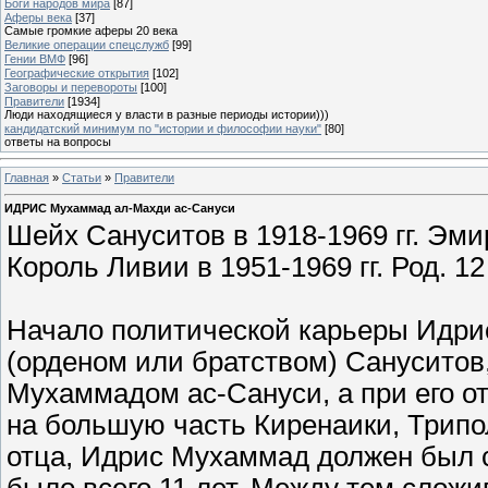
Боги народов мира
[87]
Аферы века
[37]
Самые громкие аферы 20 века
Великие операции спецслужб
[99]
Гении ВМФ
[96]
Географические открытия
[102]
Заговоры и перевороты
[100]
Правители
[1934]
Люди находящиеся у власти в разные периоды истории)))
кандидатский минимум по "истории и философии науки"
[80]
ответы на вопросы
Главная
»
Статьи
»
Правители
ИДРИС Мухаммад ал-Махди ас-Сануси
Шейх Сануситов в 1918-1969 гг. Эмир 
Король Ливии в 1951-1969 гг. Род. 12 
Начало политической карьеры Идри
(орденом или братством) Сануситов,
Мухаммадом ас-Сануси, а при его о
на большую часть Киренаики, Трипол
отца, Идрис Мухаммад должен был ст