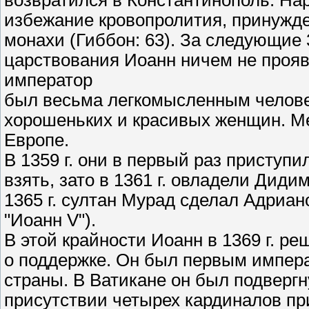
возвратился в Константинополь. Нар
избежание кровопролития, принужде
монахи (Гиббон: 63). За следующие 
царствования Иоанн ничем не прояв
император
был весьма легкомысленным челове
хорошеньких и красивых женщин. Ме
Европе.
В 1359 г. они в первый раз приступи
взять, зато в 1361 г. овладели Дидим
1365 г. султан Мурад сделал Адриан
"Иоанн V").
В этой крайности Иоанн в 1369 г. р
о поддержке. Он был первым импер
страны. В Ватикане он был подверг
присутствии четырех кардиналов при