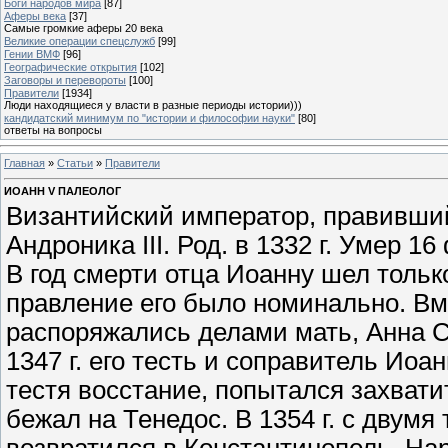
Боги народов мира
[87]
Аферы века
[37]
Самые громкие аферы 20 века
Великие операции спецслужб
[99]
Гении ВМФ
[96]
Географические открытия
[102]
Заговоры и перевороты
[100]
Правители
[1934]
Люди находящиеся у власти в разные периоды истории)))
кандидатский минимум по "истории и философии науки"
[80]
ответы на вопросы
Главная
»
Статьи
»
Правители
ИОАНН V ПАЛЕОЛОГ
Византийский император, правивший 
Андроника III. Род. в 1332 г. Умер 16 
В год смерти отца Иоанну шел тольк
правление его было номинально. Вме
распоряжались делами мать, Анна Са
1347 г. его тесть и соправитель Иоан
тестя восстание, попытался захвати
бежал на Тенедос. В 1354 г. с двум