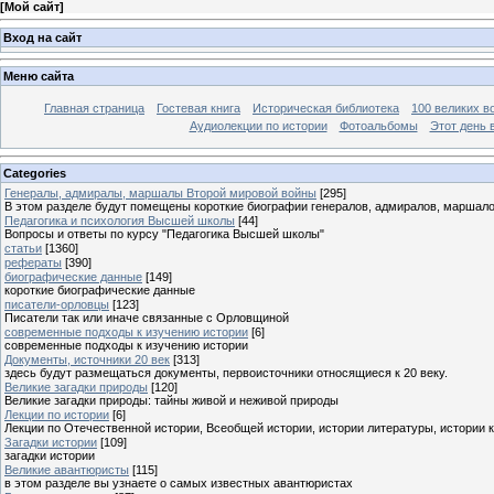
[
Мой сайт
]
Вход на сайт
Меню сайта
Главная страница
Гостевая книга
Историческая библиотека
100 великих в
Аудиолекции по истории
Фотоальбомы
Этот день 
Categories
Генералы, адмиралы, маршалы Второй мировой войны
[295]
В этом разделе будут помещены короткие биографии генералов, адмиралов, маршал
Педагогика и психология Высшей школы
[44]
Вопросы и ответы по курсу "Педагогика Высшей школы"
статьи
[1360]
рефераты
[390]
биографические данные
[149]
короткие биографические данные
писатели-орловцы
[123]
Писатели так или иначе связанные с Орловщиной
современные подходы к изучению истории
[6]
современные подходы к изучению истории
Документы, источники 20 век
[313]
здесь будут размещаться документы, первоисточники относящиеся к 20 веку.
Великие загадки природы
[120]
Великие загадки природы: тайны живой и неживой природы
Лекции по истории
[6]
Лекции по Отечественной истории, Всеобщей истории, истории литературы, истории 
Загадки истории
[109]
загадки истории
Великие авантюристы
[115]
в этом разделе вы узнаете о самых известных авантюристах