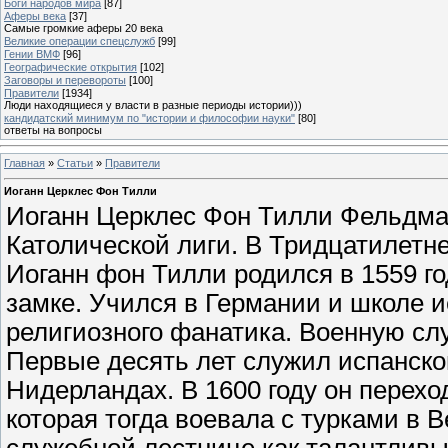
Боги народов мира
[87]
Аферы века
[37]
Самые громкие аферы 20 века
Великие операции спецслужб
[99]
Гении ВМФ
[96]
Географические открытия
[102]
Заговоры и перевороты
[100]
Правители
[1934]
Люди находящиеся у власти в разные периоды истории)))
кандидатский минимум по "истории и философии науки"
[80]
ответы на вопросы
Главная
»
Статьи
»
Правители
Иоганн Церклес Фон Тилли
Иоганн Церклес Фон Тилли Фельдмаршал Священной Римской империи и Католической лиги. В Тридцатилетней войне он был «палачом Магдебурга» Иоганн фон Тилли родился в 1559 году в испанских Нидерландах, в родовом замке. Учился в Германии и школе иезуитов, которые сделали из него религиозного фанатика. Военную службу начал в 15 лет рядовым солдатом. Первые десять лет служил испанскому герцогу Пармскому, во время войны в Нидерландах. В 1600 году он переходит в австрийскую императорскую армию, которая тогда воевала с турками в Венгрии. Волонтер быстро поднимался по служебной лестнице как талантливый начальник пехоты. Тилли создал свою систему построения пехоты, называвшуюся по-испански «терико», – в бою участвовали солдаты-копьеносцы и солдаты, вооруженные аркебузами. Император Священной Римской империи Рудольф II высоко оценил заслуги нидерландского волонтера с немецкой родословной в Австро-турецкой войне. В 1605 году Иоганн фон Тилли назначается фельдмаршалом Австрии. В 1610 году переходит на службу к баварскому герцогу Максимилиану. Тот назначил его главнокомандующим своей армии, предоставив неограниченную власть. В результате проведенной Тилли военной реформы все взрослое население Баварии в случае войны могло быть призвано к оружию. В 1618 году, к началу Тридцатилетней войны, под командованием фельдмаршала Тилли была хорошо обученная и дисциплинированная армия. В 1620 году он во главе войск Католической лиги (главой ее был герцог Максимилиан Баварский) вторгся в Богемию. В сражении у Белой Горы его 25-тысячная армия разбивает 21-тысячное войско протестантов-чехов под командованием Христиана Ангальтского. Оттесненная с Белой Горы чешская армия укрылась за стенами Праги. Ее командование решило не сопротивляться, а капитулировать. Войдя в Прагу, католики учинили расправу над участниками восстания против австрийской династии Габсбургов. После этого фельдмаршал фон Тилли вторгся на территорию Германии, где одержал ряд побед над немецкими протестантами. Он провел наступление по левому берегу реки Везер, но не сумел овладеть городом Нинбург. Вскоре армия Тилли начала воевать против протестантов в союзе с испанцами. Был захвачен город Гейдельберг и одержана победа в напряженном сражении под Штадгольмом. 22 июня 1622 года близ Хехста произошло сражение между 33-тысячной армией Габсбуров и их союзников и 20-тысячной пфальцской армией герцога Христиана Брауншвейгского. Полки Тилли неожиданной и сильной атакой застали врасплох противника. Армия Пфальца, несмотря на 5-часовое мужественное сопротивление, не смогла удержать деревни у моста через реку Майн и была разбита. Она потеряла около 12 тысяч человек убитыми, ранеными и пленными. Урон католических войск оказался меньшим. В 1623 году фельдмаршал Тилли одержал еще одну победу. 9 августа в сражении у Штадтлона он разбил объединенное войско германских протестантских монархов под командованием герцога Христиана Брауншвейгского, с которым встретился на поле брани во второй раз. Тилли успешно воевал и против армии датского короля Христиана IV. Тот двинул часть своих войск в Вестфалию для занятия епископств Мюнстер и Оснабрюк и соединения с ландграфом Гессенским. Баварский полководец разгадал этот маневр и поспешил покинуть берега Везера. Армия Католической лиги по пути овладела всеми укреплениями протестантов, захватила города Мюнден и Геттинген и вынудила короля Дании вступить в сражение. 26 августа 1626 года при деревне Луттер (Луттер-на-Баренберге) близ Баренберга произошла одна из крупных битв Тридцатилетней войны. Союзником фельдмаршала Баварии в ней стал австрийский полководец Валленштейн. Датская армия потерпела полное поражение и отступила с поля боя, оставив на нем около 4 тысяч убитых и 2 тысяч раненых пленными и очистив замок Луттер. Победителям достались 60 неприятельских знамен, вся артиллерия (22 пушки) и обоз с запасами солдатской амуниции. За эту победу Иоганн фон Тилли удостоился графского титула. Победа при Луттере имела большое значение для Католической лиги. Войска Тилли и Валленштейна овладели Голштинией-Шлезвигом и Ютландией, вытеснив оттуда датчан-протестантов. Теперь у короля Христиана IV, потерявшего все крепости в своих немецких владениях, оставался только Глюкштадт. В 1630 году в Регенсбурге состоялось собрание курфюрстов – монархов католических германских государств, входивших в Священную Римскую империю. Валленштейн был смещен с поста главнокомандующего имперской армией, а на его место по предложению императора Фердинанда II назначили фельдмаршала графа Иоганна фон Тилли. Вызвано это было тем, что в Тридцатилетнюю войну вступила протестантская Швеция. Для Католической лиги наступили трудные времена. Первые же столкновения со шведами показали, что у военного вождя Католической лиги появился опасный соперник. 22 июля 1631 года граф Тилли, имея под своим командованием 25-тысячную армию, атаковал у Вербена укрепленный лагерь шведов, которыми командовал король Густав-Адольф. Но имп