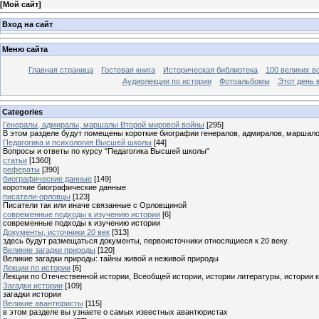
[
Мой сайт
]
Вход на сайт
Меню сайта
Главная страница
Гостевая книга
Историческая библиотека
100 великих в
Аудиолекции по истории
Фотоальбомы
Этот день 
Categories
Генералы, адмиралы, маршалы Второй мировой войны
[295]
В этом разделе будут помещены короткие биографии генералов, адмиралов, маршал
Педагогика и психология Высшей школы
[44]
Вопросы и ответы по курсу "Педагогика Высшей школы"
статьи
[1360]
рефераты
[390]
биографические данные
[149]
короткие биографические данные
писатели-орловцы
[123]
Писатели так или иначе связанные с Орловщиной
современные подходы к изучению истории
[6]
современные подходы к изучению истории
Документы, источники 20 век
[313]
здесь будут размещаться документы, первоисточники относящиеся к 20 веку.
Великие загадки природы
[120]
Великие загадки природы: тайны живой и неживой природы
Лекции по истории
[6]
Лекции по Отечественной истории, Всеобщей истории, истории литературы, истории 
Загадки истории
[109]
загадки истории
Великие авантюристы
[115]
в этом разделе вы узнаете о самых известных авантюристах