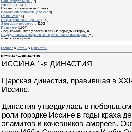
Боги народов мира
[87]
Аферы века
[37]
Самые громкие аферы 20 века
Великие операции спецслужб
[99]
Гении ВМФ
[96]
Географические открытия
[102]
Заговоры и перевороты
[100]
Правители
[1934]
Люди находящиеся у власти в разные периоды истории)))
кандидатский минимум по "истории и философии науки"
[80]
ответы на вопросы
Главная
»
Статьи
»
Правители
ИССИНА 1-я ДИНАСТИЯ
ИССИНА 1-я ДИНАСТИЯ
Царская династия, правившая в XXI-X
Иссине.
Династия утвердилась в небольшом 
роли городке Иссине в годы краха д
эламитов и кочевников-амореев. Окол