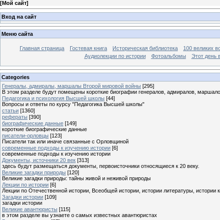
[
Мой сайт
]
Вход на сайт
Меню сайта
Главная страница
Гостевая книга
Историческая библиотека
100 великих в
Аудиолекции по истории
Фотоальбомы
Этот день 
Categories
Генералы, адмиралы, маршалы Второй мировой войны
[295]
В этом разделе будут помещены короткие биографии генералов, адмиралов, маршал
Педагогика и психология Высшей школы
[44]
Вопросы и ответы по курсу "Педагогика Высшей школы"
статьи
[1360]
рефераты
[390]
биографические данные
[149]
короткие биографические данные
писатели-орловцы
[123]
Писатели так или иначе связанные с Орловщиной
современные подходы к изучению истории
[6]
современные подходы к изучению истории
Документы, источники 20 век
[313]
здесь будут размещаться документы, первоисточники относящиеся к 20 веку.
Великие загадки природы
[120]
Великие загадки природы: тайны живой и неживой природы
Лекции по истории
[6]
Лекции по Отечественной истории, Всеобщей истории, истории литературы, истории 
Загадки истории
[109]
загадки истории
Великие авантюристы
[115]
в этом разделе вы узнаете о самых известных авантюристах