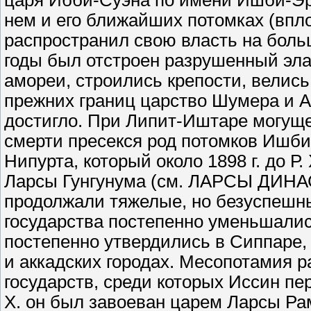
царя Ибби-Суэна по имени Ишби-Эрр
нем и его ближайших потомках (впл
распространил свою власть на бол
годы был отстроен разрушенный эла
амореи, строились крепости, велис
прежних границ царство Шумера и А
достигло. При Липит-Иштаре могуще
смерти пресекся род потомков Ишби
Нипурта, который около 1898 г. до Р
Ларсы Гунгунума (см. ЛАРСЫ ДИНА
продолжали тяжелые, но безуспешн
государства постепенно уменьшались
постепенно утвердились в Сиппаре,
и аккадских городах. Месопотамия 
государств, среди которых Иссин пер
Х. он был завоеван царем Ларсы Ра