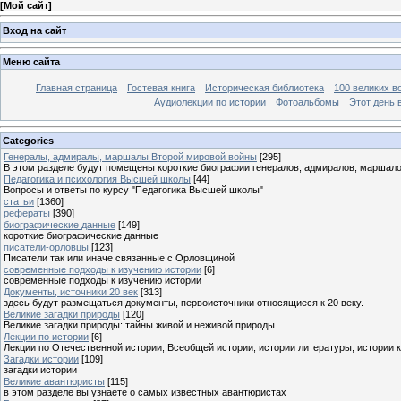
[
Мой сайт
]
Вход на сайт
Меню сайта
Главная страница
Гостевая книга
Историческая библиотека
100 великих в
Аудиолекции по истории
Фотоальбомы
Этот день 
Categories
Генералы, адмиралы, маршалы Второй мировой войны
[295]
В этом разделе будут помещены короткие биографии генералов, адмиралов, маршал
Педагогика и психология Высшей школы
[44]
Вопросы и ответы по курсу "Педагогика Высшей школы"
статьи
[1360]
рефераты
[390]
биографические данные
[149]
короткие биографические данные
писатели-орловцы
[123]
Писатели так или иначе связанные с Орловщиной
современные подходы к изучению истории
[6]
современные подходы к изучению истории
Документы, источники 20 век
[313]
здесь будут размещаться документы, первоисточники относящиеся к 20 веку.
Великие загадки природы
[120]
Великие загадки природы: тайны живой и неживой природы
Лекции по истории
[6]
Лекции по Отечественной истории, Всеобщей истории, истории литературы, истории 
Загадки истории
[109]
загадки истории
Великие авантюристы
[115]
в этом разделе вы узнаете о самых известных авантюристах