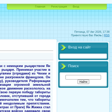
Главная
Регистрация
Вход
Пятница, 07 Авг 2026, 17:38
Приветствую Вас
Гость
|
RSS
Вход на сайт
ах с немецким рыцарством Ян
Поиск
 рыцаря. Принимал участие в
гвями (отрядами) из Чехии и
ане разгромили французов. Он
ду), руководителя Реформации
ризации огромной земельной
ское движение раскололось на
 Свою первую победу табориты
ловек, отступивший от города
имечателен тем, что табориты
ей неодолимым препятствием.
етрах от Праги) Ян Жижка стал
ситское войско одержало свою