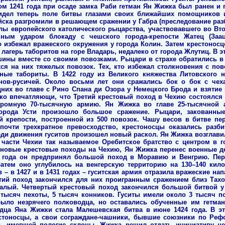
ом 1241 года при осаде замка Раби гетман Ян Жижка был ранен и п
видел теперь поле битвы глазами своих ближайших помощников 
ойска разгромили в решающем сражении у Габра (преследование ра
лы европейского католического рыцарства, участвовавшего во Вт
ным ударом блокаду с чешского города-крепости Жатец (Заац
о избежал вражеского окружения у города Колин. Затем крестоносц
лагерь таборитов на горе Владарь, недалеко от города Жлутиц. В
ршины вместе со своими повозками. Рыцари в страхе обратились в 
ся на них тяжелых повозок. Тех, кто избежал столкновения с пов
нные табориты. В 1422 году из Великого княжества Литовского
нов-русичей. Около восьми лет они сражались бок о бок с че
дних во главе с Рино Спана ди Озора у Немецкого Брода и взятие 
о впечатляющи, что Третий крестовый поход в Чехию состоялся то
громную 70-тысячную армию. Ян Жижка во главе 25-тысячной 
города Усти произошло большое сражение. Рыцари, закованны
 крепости, построенной из 500 повозок. Чашу весов в битве пер
почти трехкратное превосходство, крестоносцы оказались разб
еди движения гуситов произошел новый раскол. Ян Жижка возглави
 части Чехии так называемое Оребитское братство с центром в 
 новые крестовые походы на Чехию, Ян Жижка перенес военные д
3 года он предпринял большой поход в Моравию и Венгрию. Пе
атем оно углубилось на венгерскую территорию на 130–140 кило
 – в 1427 и в 1431 годах – гуситская армия отразила вражеские на
тий поход закончился для них проигранным сражением близ Тахо
лый. Четвертый крестовый поход закончился большой битвой у
 тысяч пехоты, 5 тысяч конников. Гуситы имели около 3 тысяч п
было незрячего полководца, но оставались обученные им гетм
дца Яна Жижки стала Малешевская битва в июне 1424 года. В эт
естоносцы, а свои сограждане-чашники, бывшие союзники по Ре
ы, имевшей пологие склоны. Жижка решил отдать инициативу н