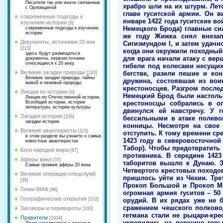
Писатели так или иначе связанные
храбро шли на их штурм. Лет
с Орловщиной
главе гуситской армии. Он 
современные подходы к
январе 1422 года гуситские в
изучению истории
[6]
Немецкого Брода) главные си
современные подходы к изучению
истории
же году Жижка снял внезап
Документы, источники 20 век
Сигизмундом I, и затем удачн
[313]
когда они окружили походный 
здесь будут размещаться
для врага начали атаку с ве
документы, первоисточники
относящиеся к 20 веку.
гибели под колесами несущих
Великие загадки природы
бегстве, разили пешие и ко
[120]
Великие загадки природы: тайны
дружина, состоявшая из вои
живой и неживой природы
крестоносцев. Разгром после
Лекции по истории
[6]
Немецкий Брод были настольк
Лекции по Отечественной истории,
крестоносцы собрались в о
Всеобщей истории, истории
литературы, истории культуры
двинулся ей навстречу. У 
Загадки истории
[109]
бессильными в атаке полевой
загадки истории
конницы. Несмотря на свое 
Великие авантюристы
[115]
отступить. К тому времени ср
в этом разделе вы узнаете о самых
1423 году в северовосточной
известных авантюристах
Табор). Чтобы предотвратить
Боги народов мира
[87]
противника. В середине 142
Аферы века
[37]
таборитов вышло к Дунаю. З
Самые громкие аферы 20 века
Четвертого крестовых походов
Великие операции спецслужб
пришлось уйти из Чехии. Тре
[99]
Прокоп Большой и Прокоп Ма
Гении ВМФ
[96]
огромная армия гуситов – 50
Географические открытия
орудий. В их рядах уже не 
[102]
сражением чешского полково
Заговоры и перевороты
[100]
гетмана стали не рыцари-кр
Правители
[1934]
укрепились на вершине гор