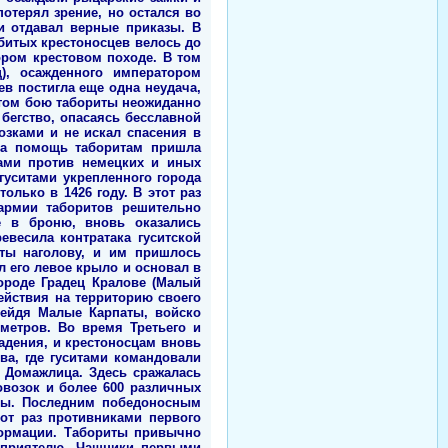
отерял зрение, но остался во
и отдавал верные приказы. В
збитых крестоносцев велось до
ором крестовом походе. В том
), осажденного императором
ев постигла еще одна неудача,
 этом бою табориты неожиданно
бегство, опасаясь бесславной
озками и не искал спасения в
 на помощь таборитам пришла
хами против немецких и иных
гуситами укрепленного города
лько в 1426 году. В этот раз
армии таборитов решительно
е в броню, вновь оказались
евесила контратака гуситской
иты наголову, и им пришлось
л его левое крыло и основал в
городе Градец Кралове (Малый
ействия на территорию своего
рейдя Малые Карпаты, войско
метров. Во время Третьего и
падения, и крестоносцам вновь
ва, где гуситами командовали
 Домажлица. Здесь сражалась
овозок и более 600 различных
аны. Последним победоносным
от раз противниками первого
формации. Табориты привычно
еприятелю. Чашники первыми