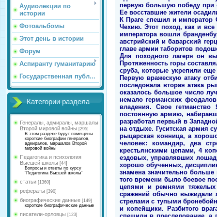
первую большую победу при о
Аудиолекции по
Ее восставшие жители осадил
истории
К Праге спешил и император
Фотоальбомы
Чехию. Этот поход, как и вс
императора вошли бранденбур
Этот день в истории
австрийский и баварский герц
главе армии таборитов подоше
Форум
Для походного лагеря он вы
Протяженность горы составля
Аспиранту гуманитарию
сруба, которые укрепили еще
Государственная публ...
Первую вражескую атаку отб
последовала вторая атака р
оказалось большое число луч
немало германских феодалов 
Категории раздела
владения. Свое гетманство 
постоянную армию, набиравш
разработал первый в Западно
Генералы, адмиралы, маршалы
на отдыхе. Гуситская армия с
Второй мировой войны
[295]
В этом разделе будут помещены
рыцарская конница, а хорошо
короткие биографии генералов,
человек: командир, два ст
адмиралов, маршалов Второй
мировой войны
крестьянскими цепами, 4 ко
ездовых, управлявших лошадь
Педагогика и психология
Высшей школы
[44]
хорошо обученных, дисциплин
Вопросы и ответы по курсу
знамена значительно больше 
"Педагогика Высшей школы"
того времени было боевое по
статьи
[1360]
цепями и ремнями тяжелых п
рефераты
[390]
сражений обычно выжидали а
биографические данные
стрелами с тупыми бронебойн
[149]
короткие биографические данные
и копейщики. Разбитого вра
писатели-орловцы
спешили в преследование, а 
[123]