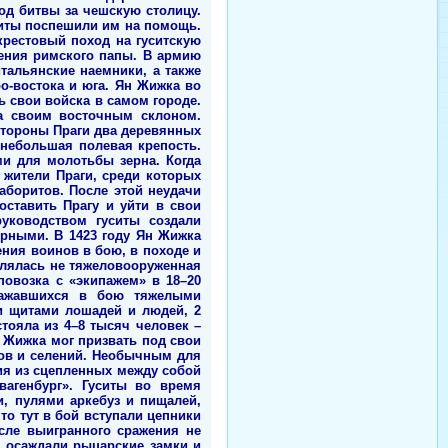
од битвы за чешскую столицу.
риты поспешили им на помощь.
рестовый поход на гуситскую
ления римского папы. В армию
тальянские наемники, а также
ро-востока и юга. Ян Жижка во
ь свои войска в самом городе.
на своим восточным склоном.
стороны Праги два деревянных
 небольшая полевая крепость.
и для молотьбы зерна. Когда
жители Праги, среди которых
аборитов. После этой неудачи
оставить Прагу и уйти в свои
руководством гуситы создали
рными. В 1423 году Ян Жижка
ния воинов в бою, в походе и
являлась не тяжеловооруженная
повозка с «экипажем» в 18–20
сражавшихся в бою тяжелыми
и щитами лошадей и людей, 2
тояла из 4–8 тысяч человек –
 Жижка мог призвать под свои
дов и селений. Необычным для
ия из сцепленных между собой
вагенбург». Гуситы во время
, пулями аркебуз и пищалей,
о тут в бой вступали цепники
сле выигранного сражения не
о осаждали рыцарские замки и