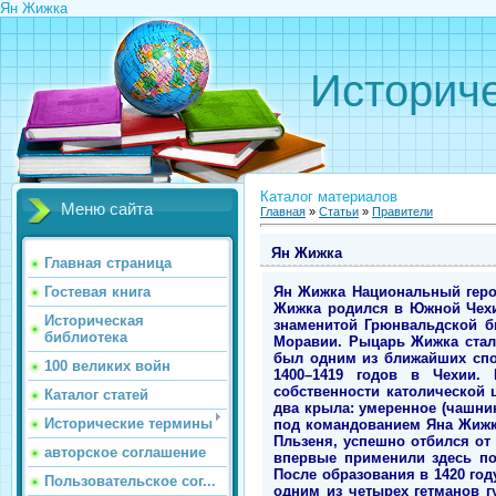
Ян Жижка
Историче
Каталог материалов
Меню сайта
Главная
»
Статьи
»
Правители
Ян Жижка
Главная страница
Ян Жижка Национальный геро
Гостевая книга
Жижка родился в Южной Чехи
Историческая
знаменитой Грюнвальдской б
библиотека
Моравии. Рыцарь Жижка стал 
был одним из ближайших спод
100 великих войн
1400–1419 годов в Чехии. 
собственности католической 
Каталог статей
два крыла: умеренное (чашни
Исторические термины
под командованием Яна Жижки
Пльзеня, успешно отбился от
авторское соглашение
впервые применили здесь по
После образования в 1420 год
Пользовательское сог...
одним из четырех гетманов г