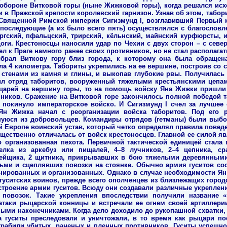
бороне Витковой горы (ныне Жижковой горы), когда решался исх
и в Пражской крепости королевский гарнизон. Узнав об этом, табо
 Священной Римской империи Сигизмунд I, возглавивший Первый к
е последующие (а их было всего пять) осуществлялся с благослов
гский, пфальцский, трирский, кёльнский, майнский курфюрсты, и
оги. Крестоносцы наносили удар по Чехии с двух сторон – с севе
л к Праге намного ранее своих противников, но не стал располагат
брал Виткову гору близ города, к которому она была обраще
ла 4 километра. Табориты укрепились на ее вершине, построив со 
 стенами из камня и глины, и выкопав глубокие рвы. Получилась
ил отряд таборитов, вооруженный тяжелыми крестьянскими цепам
ыцарей на вершину горы, то на помощь войску Яна Жижки пришли 
ников. Сражение на Витковой горе закончилось полной победой т
покинуло императорское войско. И Сигизмунд I счел за лучшее 
Ян Жижка начал с реорганизации войска таборитов. Под его 
уюся из добровольцев. Командиры отрядов (гетманы) были выбо
й Европе воинский устав, который четко определял правила поведе
ущественно отличалась от войск крестоносцев. Главной ее силой 
 организованная пехота. Первичной тактической единицей стала 
релка из аркебуз или пищалей, 4–8 лучников, 2–4 цепника, 
пейщика, 2 щитника, прикрывавших в бою тяжелыми деревянным
ми и сцеплявших повозки на стоянке. Обычно армия гуситов сос
ированных и организованных. Однако в случае необходимости Ян
гуситских воинов, прежде всего ополченцев из близлежащих горо
строение армии гуситов. Всюду они создавали различные укреплен
овозок. Такие укрепления впоследствии получили название «
таки рыцарской конницы и встречали ее огнем своей артиллерии
ыми наконечниками. Когда дело доходило до рукопашной схватки, т
га гуситы преследовали и уничтожали, в то время как рыцари по
грабили убитых, раненых и пленных противников. Гуситы успешн