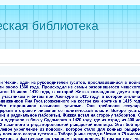
ская библиотека
й Чехии, один из руководителей гуситов, прославившийся в войн
и около 1360 года. Происходил из семьи разорившегося чешского
итве 15 июля 1410 года, в которой Жижка командовал двумя хору
участником и битвы при Азенкуре в 1415 году, в которой англич
вижников Яна Гуса (сожженного на костре как еретика в 1415 го
Его сторонников называли гуситами. Они требовали секуля
церкви в стране и лишения ее политической власти. Вскоре гусит
ки) и радикальное (табориты). Жижка встал на сторону таборитов.
 одержали в бою у Судомержа в 1420 году, где их отряд из 400 че
 2-тысячного отряда королевской рыцарской конницы. Этот бой пр
левое укрепление из повозок, которое стало для конных рыцар
у военного лагеря гуситов – Табора (ныне город в Чехии в 75 килом
уситов, а фактически их главным полководцем. В том же году гу