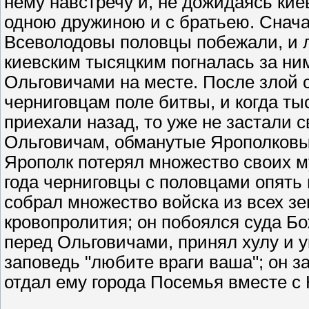
нему навстречу и, не дожидаясь кие
одною дружиною и с братьею. Сначал
Всеволодовы половцы побежали, и 
киевским тысяцким погналась за ним
Ольговичами на месте. После злой 
черниговцам поле битвы, и когда ты
приехали назад, то уже не застали 
Ольговичам, обманутые Ярополковым
Ярополк потерял множество своих 
года черниговцы с половцами опять 
собрал множество войска из всех зе
кровопролития; он побоялся суда Бо
перед Ольговичами, принял хулу и ук
заповедь "любите враги ваша"; он 
отдал ему города Посемья вместе с К