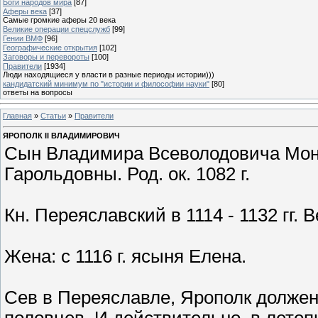
Боги народов мира
[87]
Аферы века
[37]
Самые громкие аферы 20 века
Великие операции спецслужб
[99]
Гении ВМФ
[96]
Географические открытия
[102]
Заговоры и перевороты
[100]
Правители
[1934]
Люди находящиеся у власти в разные периоды истории)))
кандидатский минимум по "истории и философии науки"
[80]
ответы на вопросы
Главная
»
Статьи
»
Правители
ЯРОПОЛК II ВЛАДИМИРОВИЧ
Сын Владимира Всеволодовича Мон
Гарольдовны. Род. ок. 1082 г.
Кн. Переяславский в 1114 - 1132 гг. Ве
Жена: с 1116 г. ясыня Елена.
Сев в Переяславле, Ярополк должен