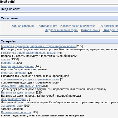
[
Мой сайт
]
Вход на сайт
Меню сайта
Главная страница
Гостевая книга
Историческая библиотека
100 великих в
Аудиолекции по истории
Фотоальбомы
Этот день 
Categories
Генералы, адмиралы, маршалы Второй мировой войны
[295]
В этом разделе будут помещены короткие биографии генералов, адмиралов, маршал
Педагогика и психология Высшей школы
[44]
Вопросы и ответы по курсу "Педагогика Высшей школы"
статьи
[1360]
рефераты
[390]
биографические данные
[149]
короткие биографические данные
писатели-орловцы
[123]
Писатели так или иначе связанные с Орловщиной
современные подходы к изучению истории
[6]
современные подходы к изучению истории
Документы, источники 20 век
[313]
здесь будут размещаться документы, первоисточники относящиеся к 20 веку.
Великие загадки природы
[120]
Великие загадки природы: тайны живой и неживой природы
Лекции по истории
[6]
Лекции по Отечественной истории, Всеобщей истории, истории литературы, истории 
Загадки истории
[109]
загадки истории
Великие авантюристы
[115]
в этом разделе вы узнаете о самых известных авантюристах