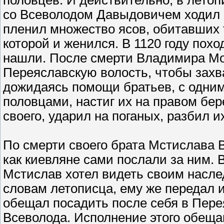
половцев. И действительно, в летоп
со Всеволодом Давыдовичем ходил н
пленил множество ясов, обитавших т
которой и женился. В 1120 году похо
нашли. После смерти Владимира Мо
Переяславскую волость, чтобы захва
дожидаясь помощи братьев, с одни
половцами, настиг их на правом бер
своего, ударил на поганых, разбил и
По смерти своего брата Мстислава 
как киевляне сами послали за ним. 
Мстислав хотел видеть своим насле
словам летописца, ему же передал и
обещал посадить после себя в Пере
Всеволода. Исполнение этого обеща