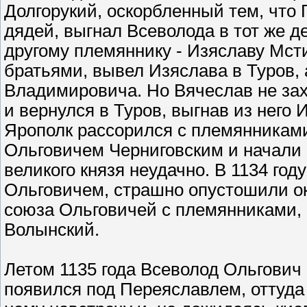
Долгорукий, оскорбленный тем, что
дядей, выгнал Всеволода в тот же д
другому племяннику - Изяславу Мст
братьями, вывел Изяслава в Туров,
Владимировича. Но Вячеслав не зах
и вернулся в Туров, выгнав из него
Ярополк рассорился с племянниками
Ольговичем Черниговским и начали п
великого князя неудачно. В 1134 го
Ольговичем, страшно опустошили ок
союза Ольговичей с племянниками,
Волынский.
Летом 1135 года Всеволод Ольгович
появился под Переяславлем, оттуда