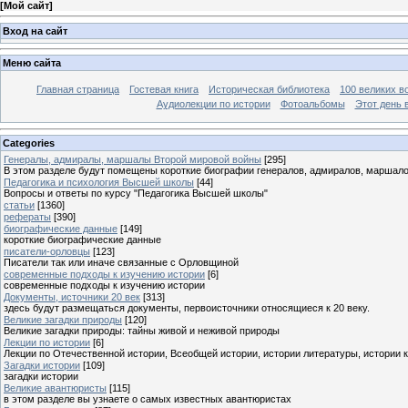
[
Мой сайт
]
Вход на сайт
Меню сайта
Главная страница
Гостевая книга
Историческая библиотека
100 великих в
Аудиолекции по истории
Фотоальбомы
Этот день 
Categories
Генералы, адмиралы, маршалы Второй мировой войны
[295]
В этом разделе будут помещены короткие биографии генералов, адмиралов, маршал
Педагогика и психология Высшей школы
[44]
Вопросы и ответы по курсу "Педагогика Высшей школы"
статьи
[1360]
рефераты
[390]
биографические данные
[149]
короткие биографические данные
писатели-орловцы
[123]
Писатели так или иначе связанные с Орловщиной
современные подходы к изучению истории
[6]
современные подходы к изучению истории
Документы, источники 20 век
[313]
здесь будут размещаться документы, первоисточники относящиеся к 20 веку.
Великие загадки природы
[120]
Великие загадки природы: тайны живой и неживой природы
Лекции по истории
[6]
Лекции по Отечественной истории, Всеобщей истории, истории литературы, истории 
Загадки истории
[109]
загадки истории
Великие авантюристы
[115]
в этом разделе вы узнаете о самых известных авантюристах