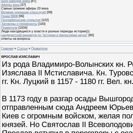
Боги народов мира
[87]
Аферы века
[37]
Самые громкие аферы 20 века
Великие операции спецслужб
[99]
Гении ВМФ
[96]
Географические открытия
[102]
Заговоры и перевороты
[100]
Правители
[1934]
Люди находящиеся у власти в разные периоды истории)))
кандидатский минимум по "истории и философии науки"
[80]
ответы на вопросы
Главная
»
Статьи
»
Правители
ЯРОСЛАВ ИЗЯСЛАВИЧ
Из рода Владимиро-Волынских кн. Р
Изяслава II Мстиславича. Кн. Туровск
гг. Кн. Луцкий в 1157 - 1180 гг. Вел. кн
В 1173 году в разгар осады Вышгоро
отправленным сюда Андреем Юрьев
Киев с огромным войском, желая по
князей. Но Святослав II Всеволодови