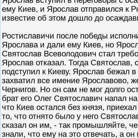
Ярослав вступил в переговоры с ос
ему Киев, и Ярослав отправился к Р
известие об этом дошло до осаждав
Ростиславичи после победы исполн
Ярослава и дали ему Киев, но Яросл
Святослав Всеволодович стал требо
Ярослав отказал. Тогда Святослав, 
подступил к Киеву. Ярослав бежал в 
захватил все имение Ярославово, же
Чернигов. Но он сам не мог долго о
брат его Олег Святославич напал на
что Киев остался без князя, приехал
то, что отнято было у него Святосла
сказал он им, - так промышляйте, ч
знали, что ему на это отвечать, а он