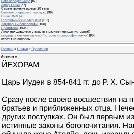
Боги народов мира
[87]
Аферы века
[37]
Самые громкие аферы 20 века
Великие операции спецслужб
[99]
Гении ВМФ
[96]
Географические открытия
[102]
Заговоры и перевороты
[100]
Правители
[1934]
Люди находящиеся у власти в разные периоды истории)))
кандидатский минимум по "истории и философии науки"
[80]
ответы на вопросы
Главная
»
Статьи
»
Правители
ЙЕХОРАМ
ЙЕХОРАМ
Царь Иудеи в 854-841 гг. до Р. Х. С
Сразу после своего восшествия на 
братьев и приближенных отца. Нечес
других поступках. Он был первым и
истинные законы богопочитания. На