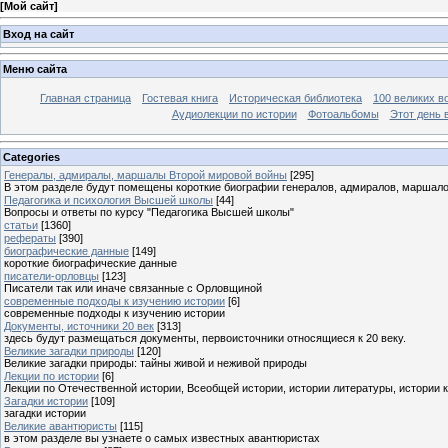
[
Мой сайт
]
Вход на сайт
Меню сайта
Главная страница
Гостевая книга
Историческая библиотека
100 великих в
Аудиолекции по истории
Фотоальбомы
Этот день 
Categories
Генералы, адмиралы, маршалы Второй мировой войны
[295]
В этом разделе будут помещены короткие биографии генералов, адмиралов, маршал
Педагогика и психология Высшей школы
[44]
Вопросы и ответы по курсу "Педагогика Высшей школы"
статьи
[1360]
рефераты
[390]
биографические данные
[149]
короткие биографические данные
писатели-орловцы
[123]
Писатели так или иначе связанные с Орловщиной
современные подходы к изучению истории
[6]
современные подходы к изучению истории
Документы, источники 20 век
[313]
здесь будут размещаться документы, первоисточники относящиеся к 20 веку.
Великие загадки природы
[120]
Великие загадки природы: тайны живой и неживой природы
Лекции по истории
[6]
Лекции по Отечественной истории, Всеобщей истории, истории литературы, истории 
Загадки истории
[109]
загадки истории
Великие авантюристы
[115]
в этом разделе вы узнаете о самых известных авантюристах