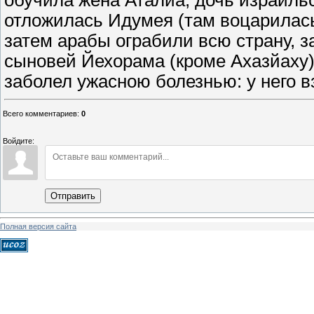
обучила жена Аталйа, дочь израиль
отложилась Идумея (там воцарилась
затем арабы ограбили всю страну, з
сыновей Йехорама (кроме Ахазйаху) 
заболел ужасною болезнью: у него в
Всего комментариев
:
0
Войдите:
Отправить
Полная версия сайта