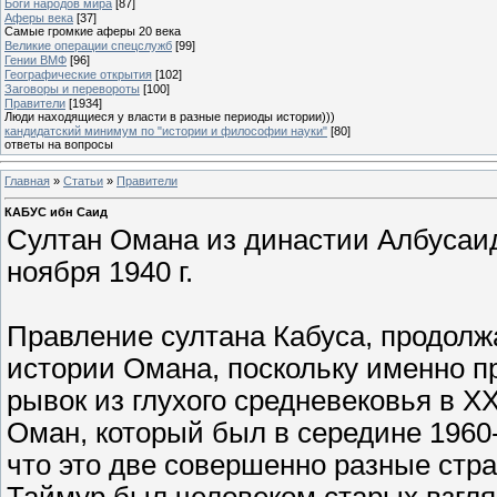
Боги народов мира
[87]
Аферы века
[37]
Самые громкие аферы 20 века
Великие операции спецслужб
[99]
Гении ВМФ
[96]
Географические открытия
[102]
Заговоры и перевороты
[100]
Правители
[1934]
Люди находящиеся у власти в разные периоды истории)))
кандидатский минимум по "истории и философии науки"
[80]
ответы на вопросы
Главная
»
Статьи
»
Правители
КАБУС ибн Саид
Султан Омана из династии Албусаидов
ноября 1940 г.
Правление султана Кабуса, продолжа
истории Омана, поскольку именно п
рывок из глухого средневековья в X
Оман, который был в середине 1960-
что это две совершенно разные стра