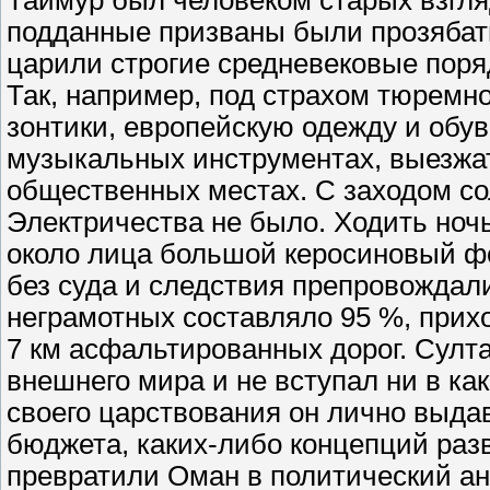
Таймур был человеком старых взгляд
подданные призваны были прозябат
царили строгие средневековые поряд
Так, например, под страхом тюремн
зонтики, европейскую одежду и обувь
музыкальных инструментах, выезжать
общественных местах. С заходом со
Электричества не было. Ходить ноч
около лица большой керосиновый ф
без суда и следствия препровождали
неграмотных составляло 95 %, прих
7 км асфальтированных дорог. Султа
внешнего мира и не вступал ни в ка
своего царствования он лично выда
бюджета, каких-либо концепций раз
превратили Оман в политический ан