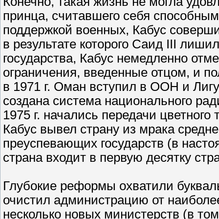
Конечно, такая жизнь не могла удов
принца, считавшего себя способным 
поддержкой военных, Кабус соверши
в результате которого Саид III лиши
государства, Кабус немедленно отм
ограничения, введенные отцом, и п
в 1971 г. Оман вступил в ООН и Лигу
создана система национального ради
1975 г. начались передачи цветного
Кабус вывел страну из мрака средн
преуспевающих государств (в насто
страна входит в первую десятку стра
Глубокие реформы охватили букваль
очистил администрацию от наиболее
несколько новых министерств (в том