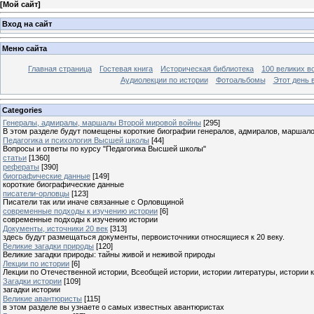
[
Мой сайт
]
Вход на сайт
Меню сайта
Главная страница
Гостевая книга
Историческая библиотека
100 великих в
Аудиолекции по истории
Фотоальбомы
Этот день 
Categories
Генералы, адмиралы, маршалы Второй мировой войны
[295]
В этом разделе будут помещены короткие биографии генералов, адмиралов, маршал
Педагогика и психология Высшей школы
[44]
Вопросы и ответы по курсу "Педагогика Высшей школы"
статьи
[1360]
рефераты
[390]
биографические данные
[149]
короткие биографические данные
писатели-орловцы
[123]
Писатели так или иначе связанные с Орловщиной
современные подходы к изучению истории
[6]
современные подходы к изучению истории
Документы, источники 20 век
[313]
здесь будут размещаться документы, первоисточники относящиеся к 20 веку.
Великие загадки природы
[120]
Великие загадки природы: тайны живой и неживой природы
Лекции по истории
[6]
Лекции по Отечественной истории, Всеобщей истории, истории литературы, истории 
Загадки истории
[109]
загадки истории
Великие авантюристы
[115]
в этом разделе вы узнаете о самых известных авантюристах