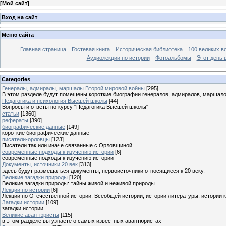
[
Мой сайт
]
Вход на сайт
Меню сайта
Главная страница
Гостевая книга
Историческая библиотека
100 великих в
Аудиолекции по истории
Фотоальбомы
Этот день 
Categories
Генералы, адмиралы, маршалы Второй мировой войны
[295]
В этом разделе будут помещены короткие биографии генералов, адмиралов, маршал
Педагогика и психология Высшей школы
[44]
Вопросы и ответы по курсу "Педагогика Высшей школы"
статьи
[1360]
рефераты
[390]
биографические данные
[149]
короткие биографические данные
писатели-орловцы
[123]
Писатели так или иначе связанные с Орловщиной
современные подходы к изучению истории
[6]
современные подходы к изучению истории
Документы, источники 20 век
[313]
здесь будут размещаться документы, первоисточники относящиеся к 20 веку.
Великие загадки природы
[120]
Великие загадки природы: тайны живой и неживой природы
Лекции по истории
[6]
Лекции по Отечественной истории, Всеобщей истории, истории литературы, истории 
Загадки истории
[109]
загадки истории
Великие авантюристы
[115]
в этом разделе вы узнаете о самых известных авантюристах