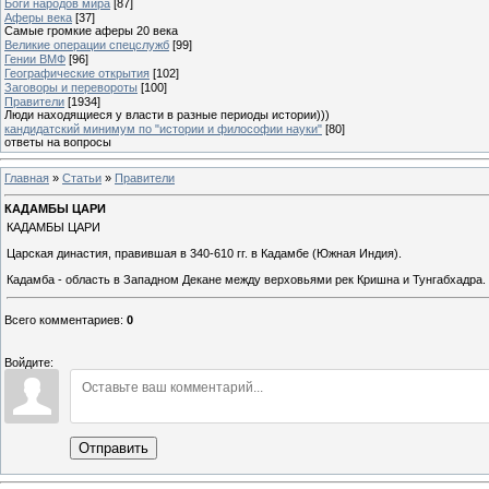
Боги народов мира
[87]
Аферы века
[37]
Самые громкие аферы 20 века
Великие операции спецслужб
[99]
Гении ВМФ
[96]
Географические открытия
[102]
Заговоры и перевороты
[100]
Правители
[1934]
Люди находящиеся у власти в разные периоды истории)))
кандидатский минимум по "истории и философии науки"
[80]
ответы на вопросы
Главная
»
Статьи
»
Правители
КАДАМБЫ ЦАРИ
КАДАМБЫ ЦАРИ
Царская династия, правившая в 340-610 гг. в Кадамбе (Южная Индия).
Кадамба - область в Западном Декане между верховьями рек Кришна и Тунгабхадра. 
Всего комментариев
:
0
Войдите:
Отправить