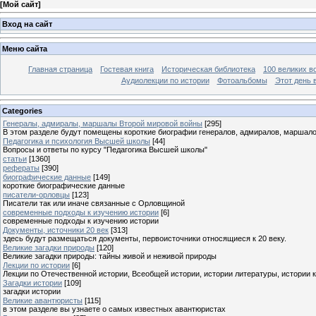
[
Мой сайт
]
Вход на сайт
Меню сайта
Главная страница
Гостевая книга
Историческая библиотека
100 великих в
Аудиолекции по истории
Фотоальбомы
Этот день 
Categories
Генералы, адмиралы, маршалы Второй мировой войны
[295]
В этом разделе будут помещены короткие биографии генералов, адмиралов, маршал
Педагогика и психология Высшей школы
[44]
Вопросы и ответы по курсу "Педагогика Высшей школы"
статьи
[1360]
рефераты
[390]
биографические данные
[149]
короткие биографические данные
писатели-орловцы
[123]
Писатели так или иначе связанные с Орловщиной
современные подходы к изучению истории
[6]
современные подходы к изучению истории
Документы, источники 20 век
[313]
здесь будут размещаться документы, первоисточники относящиеся к 20 веку.
Великие загадки природы
[120]
Великие загадки природы: тайны живой и неживой природы
Лекции по истории
[6]
Лекции по Отечественной истории, Всеобщей истории, истории литературы, истории 
Загадки истории
[109]
загадки истории
Великие авантюристы
[115]
в этом разделе вы узнаете о самых известных авантюристах