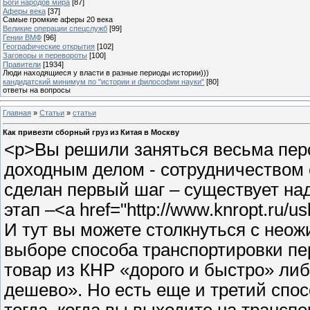
Боги народов мира
[87]
Аферы века
[37]
Самые громкие аферы 20 века
Великие операции спецслужб
[99]
Гении ВМФ
[96]
Географические открытия
[102]
Заговоры и перевороты
[100]
Правители
[1934]
Люди находящиеся у власти в разные периоды истории)))
кандидатский минимум по "истории и философии науки"
[80]
ответы на вопросы
Главная
»
Статьи
»
статьи
Как привезти сборный груз из Китая в Москву
<p>Вы решили заняться весьма перс
доходным делом - сотрудничеством 
сделан первый шаг – существует н
этап –<a href="http://www.knropt.ru/u
И тут вы можете столкнуться с неож
выборе способа транспортировки пе
товар из КНР «дорого и быстро» либ
дешево». Но есть еще и третий спос