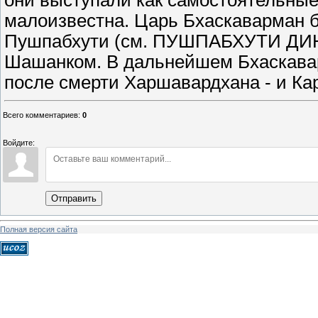
они выступали как самостоятельные
малоизвестна. Царь Бхаскаварман 
Пушпабхути (см. ПУШПАБХУТИ ДИНА
Шашанком. В дальнейшем Бхаскавар
после смерти Харшавардхана - и Ка
Всего комментариев
:
0
Войдите:
Отправить
Полная версия сайта