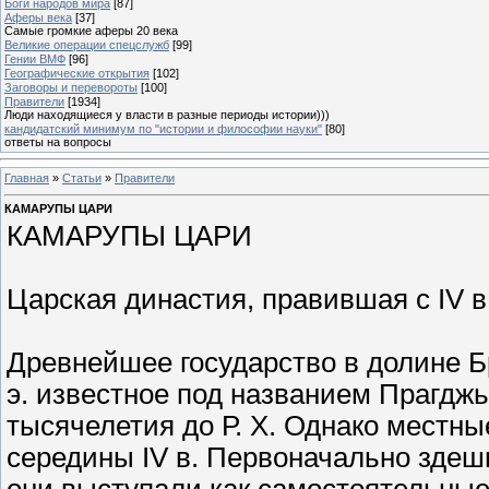
Боги народов мира
[87]
Аферы века
[37]
Самые громкие аферы 20 века
Великие операции спецслужб
[99]
Гении ВМФ
[96]
Географические открытия
[102]
Заговоры и перевороты
[100]
Правители
[1934]
Люди находящиеся у власти в разные периоды истории)))
кандидатский минимум по "истории и философии науки"
[80]
ответы на вопросы
Главная
»
Статьи
»
Правители
КАМАРУПЫ ЦАРИ
КАМАРУПЫ ЦАРИ
Царская династия, правившая с IV в
Древнейшее государство в долине Бр
э. известное под названием Прагджь
тысячелетия до Р. Х. Однако местны
середины IV в. Первоначально здеш