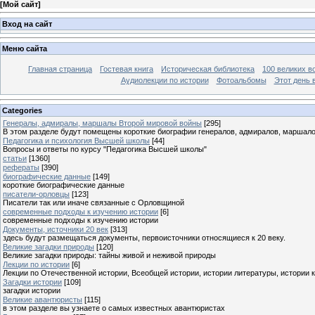
[
Мой сайт
]
Вход на сайт
Меню сайта
Главная страница
Гостевая книга
Историческая библиотека
100 великих в
Аудиолекции по истории
Фотоальбомы
Этот день 
Categories
Генералы, адмиралы, маршалы Второй мировой войны
[295]
В этом разделе будут помещены короткие биографии генералов, адмиралов, маршал
Педагогика и психология Высшей школы
[44]
Вопросы и ответы по курсу "Педагогика Высшей школы"
статьи
[1360]
рефераты
[390]
биографические данные
[149]
короткие биографические данные
писатели-орловцы
[123]
Писатели так или иначе связанные с Орловщиной
современные подходы к изучению истории
[6]
современные подходы к изучению истории
Документы, источники 20 век
[313]
здесь будут размещаться документы, первоисточники относящиеся к 20 веку.
Великие загадки природы
[120]
Великие загадки природы: тайны живой и неживой природы
Лекции по истории
[6]
Лекции по Отечественной истории, Всеобщей истории, истории литературы, истории 
Загадки истории
[109]
загадки истории
Великие авантюристы
[115]
в этом разделе вы узнаете о самых известных авантюристах