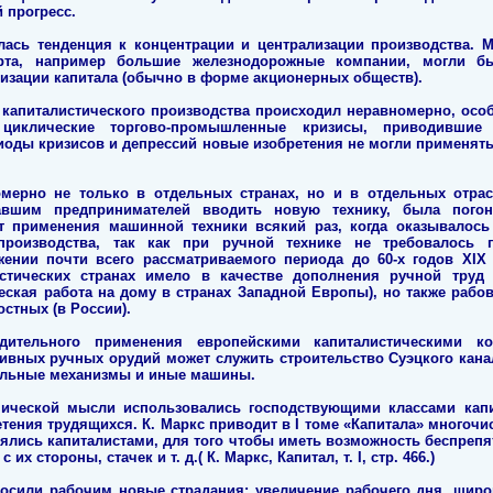
 прогресс.
лась тенденция к концентрации и централизации производства. М
рта, например большие железнодорожные компании, могли б
изации капитала (обычно в форме акционерных обществ).
капиталистического производства происходил неравномерно, особе
циклические торгово-промышленные кризисы, приводившие
иоды кризисов и депрессий новые изобретения не могли применят
омерно не только в отдельных странах, но и в отдельных отрас
авшим предпринимателей вводить новую технику, была пого
т применения машинной техники всякий раз, когда оказывалос
производства, так как при ручной технике не требовалось 
жении почти всего рассматриваемого периода до 60-х годов XIX
истических странах имело в качестве дополнения ручной труд
еская работа на дому в странах Западной Европы), но также рабов
остных (в России).
дительного применения европейскими капиталистическими 
вных ручных орудий может служить строительство Суэцкого канала,
ельные механизмы и иные машины.
нической мысли использовались господствующими классами капи
етения трудящихся. К. Маркс приводит в I томе «Капитала» многоч
ялись капиталистами, для того чтобы иметь возможность беспрепя
их стороны, стачек и т. д.( К. Маркс, Капитал, т. I, стр. 466.)
носили рабочим новые страдания: увеличение рабочего дня, широ