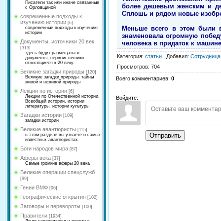
Писатели так или иначе связанные
более дешевым женским и дет
с Орловщиной
Сплошь и рядом новые изобре
современные подходы к
изучению истории
[6]
Меньше всего в этом были в
современные подходы к изучению
истории
знаменовала огромную побед
Документы, источники 20 век
человека в придаток к машине
[313]
здесь будут размещаться
Категория
:
статьи
|
Добавил
:
Сотрудница
документы, первоисточники
относящиеся к 20 веку.
Просмотров
:
704
Великие загадки природы
[120]
Великие загадки природы: тайны
Всего комментариев
:
0
живой и неживой природы
Лекции по истории
[6]
Лекции по Отечественной истории,
Войдите:
Всеобщей истории, истории
литературы, истории культуры
Загадки истории
[109]
загадки истории
Великие авантюристы
[115]
Отправить
в этом разделе вы узнаете о самых
известных авантюристах
Боги народов мира
[87]
Аферы века
[37]
Самые громкие аферы 20 века
Великие операции спецслужб
[99]
Гении ВМФ
[96]
Географические открытия
[102]
Заговоры и перевороты
[100]
Правители
[1934]