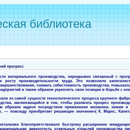
ская библиотека
кий прогресс
асти материального производства, неразрывно связанный с прог
 к росту производительности труда. Это позволило капитали
овершенствования, снижать себестоимость производства, повышать
едприятий и таким образом укреплять свои позиции в борьбе с ко
кали из самой сущности технологического процесса крупного фабри
дства, заключающийся в том, чтобы разлагать процесс производс
м образом задачи посредством применения механики, химии и т
, — повсюду приобретает решающее значение»( К. Маркс, Капитал,
питализма благоприятствовало быстрому расширению междунар
национальная замкнутость отдельных отраслей производства ли