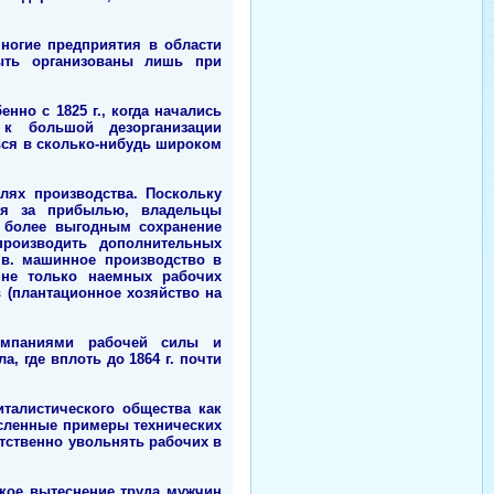
ногие предприятия в области
ыть организованы лишь при
нно с 1825 г., когда начались
 к большой дезорганизации
ься в сколько-нибудь широком
лях производства. Поскольку
ня за прибылью, владельцы
ь более выгодным сохранение
производить дополнительных
 в. машинное производство в
 не только наемных рабочих
 (плантационное хозяйство на
компаниями рабочей силы и
 где вплоть до 1864 г. почти
талистического общества как
исленные примеры технических
тственно увольнять рабочих в
кое вытеснение труда мужчин