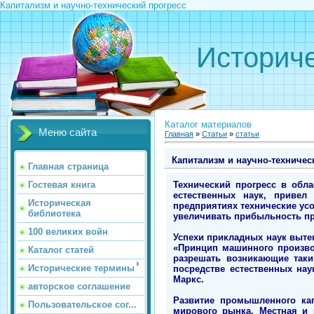
Капитализм и научно-технический прогресс
Историче
Каталог материалов
Меню сайта
Главная
»
Статьи
»
статьи
Капитализм и научно-техничес
Главная страница
Технический прогресс в обл
Гостевая книга
естественных наук, привел
Историческая
предприятиях технические ус
библиотека
увеличивать прибыльность пр
100 великих войн
Успехи прикладных наук выте
«Принцип машинного произво
Каталог статей
разрешать возникающие таки
Исторические термины
посредстве естественных наук
Маркс.
авторское соглашение
Развитие промышленного ка
Пользовательское сог...
мирового рынка. Местная и 