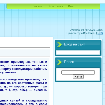
Главная
Регистрация
Вход
Суббота, 08 Авг 2026, 15:36
Приветствую Вас
Гость
|
RSS
Вход на сайт
рессом прикладных, точных и
Поиск
стам, применявшим на своих
 норму эксплуатации рабочих,
нкурентами.
чно-заводского производства.
тва на его составные фазы и
. д., — коротко говоря, при
 т. I, стр. 466.), — писал К.
одных связей и складыванию
квидировалась, а это в свою