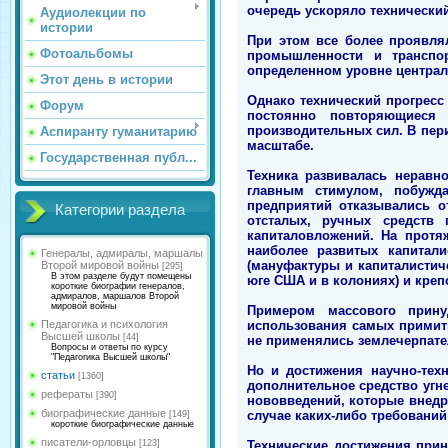
очередь ускоряло технический
Аудиолекции по
истории
При этом все более проявля
Фотоальбомы
промышленности и транспо
определенном уровне централ
Этот день в истории
Однако технический прогресс 
Форум
постоянно повторяющиеся 
производительных сил. В пер
Аспиранту гуманитарию
масштабе.
Государственная публ...
Техника развивалась неравн
главным стимулом, побужд
предприятий отказывались о
Категории раздела
отсталых, ручных средств 
капиталовложений. На протя
наиболее развитых капитал
Генералы, адмиралы, маршалы
(мануфактуры и капиталистич
Второй мировой войны
[295]
В этом разделе будут помещены
юге США и в колониях) и креп
короткие биографии генералов,
адмиралов, маршалов Второй
мировой войны
Примером массового прину
использования самых примити
Педагогика и психология
Высшей школы
[44]
не применялись землечерпат
Вопросы и ответы по курсу
"Педагогика Высшей школы"
Но и достижения научно-тех
статьи
[1360]
дополнительное средство угн
рефераты
[390]
нововведений, которые внедр
биографические данные
случае каких-либо требований с 
[149]
короткие биографические данные
писатели-орловцы
Технические достижения при
[123]