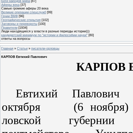
Боги народов мира
[87]
Аферы века
[37]
Самые громкие аферы 20 века
Великие операции спецслужб
[99]
Гении ВМФ
[96]
Географические открытия
[102]
Заговоры и перевороты
[100]
Правители
[1934]
Люди находящиеся у власти в разные периоды истории)))
кандидатский минимум по "истории и философии науки"
[80]
ответы на вопросы
Главная
»
Статьи
»
писатели-орловцы
КАРПОВ Евтихий Павлович
КАРПОВ
Евтихий
Павлович
октября
(6 ноября
ловской
губернии