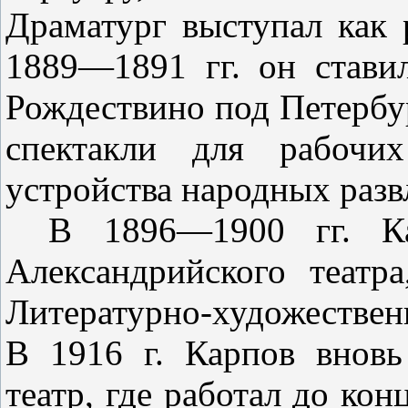
Драматург вы­ступал как
1889—1891 гг. он ста­ви
Рождествино под Петербур
спектакли для рабочи
устройства народных разв
В
1896
—
1900
гг. 
Александрий­ского театр
Литературно-художест­вен
В 1916 г. Карпов вновь
театр, где работал до ко