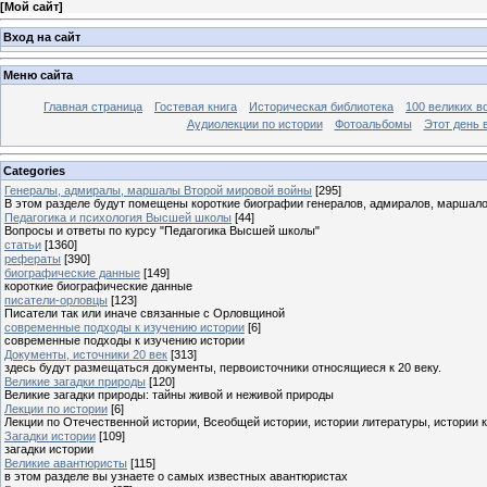
[
Мой сайт
]
Вход на сайт
Меню сайта
Главная страница
Гостевая книга
Историческая библиотека
100 великих в
Аудиолекции по истории
Фотоальбомы
Этот день 
Categories
Генералы, адмиралы, маршалы Второй мировой войны
[295]
В этом разделе будут помещены короткие биографии генералов, адмиралов, маршал
Педагогика и психология Высшей школы
[44]
Вопросы и ответы по курсу "Педагогика Высшей школы"
статьи
[1360]
рефераты
[390]
биографические данные
[149]
короткие биографические данные
писатели-орловцы
[123]
Писатели так или иначе связанные с Орловщиной
современные подходы к изучению истории
[6]
современные подходы к изучению истории
Документы, источники 20 век
[313]
здесь будут размещаться документы, первоисточники относящиеся к 20 веку.
Великие загадки природы
[120]
Великие загадки природы: тайны живой и неживой природы
Лекции по истории
[6]
Лекции по Отечественной истории, Всеобщей истории, истории литературы, истории 
Загадки истории
[109]
загадки истории
Великие авантюристы
[115]
в этом разделе вы узнаете о самых известных авантюристах