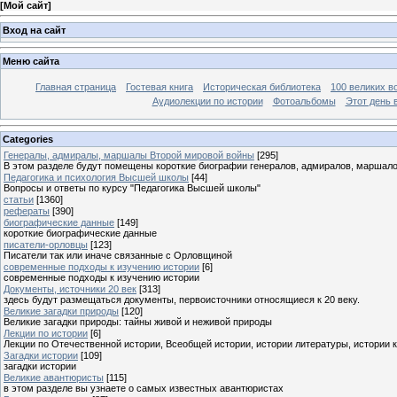
[
Мой сайт
]
Вход на сайт
Меню сайта
Главная страница
Гостевая книга
Историческая библиотека
100 великих в
Аудиолекции по истории
Фотоальбомы
Этот день 
Categories
Генералы, адмиралы, маршалы Второй мировой войны
[295]
В этом разделе будут помещены короткие биографии генералов, адмиралов, маршал
Педагогика и психология Высшей школы
[44]
Вопросы и ответы по курсу "Педагогика Высшей школы"
статьи
[1360]
рефераты
[390]
биографические данные
[149]
короткие биографические данные
писатели-орловцы
[123]
Писатели так или иначе связанные с Орловщиной
современные подходы к изучению истории
[6]
современные подходы к изучению истории
Документы, источники 20 век
[313]
здесь будут размещаться документы, первоисточники относящиеся к 20 веку.
Великие загадки природы
[120]
Великие загадки природы: тайны живой и неживой природы
Лекции по истории
[6]
Лекции по Отечественной истории, Всеобщей истории, истории литературы, истории 
Загадки истории
[109]
загадки истории
Великие авантюристы
[115]
в этом разделе вы узнаете о самых известных авантюристах