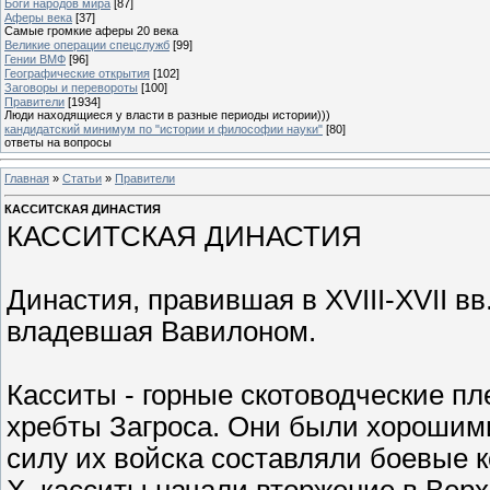
Боги народов мира
[87]
Аферы века
[37]
Самые громкие аферы 20 века
Великие операции спецслужб
[99]
Гении ВМФ
[96]
Географические открытия
[102]
Заговоры и перевороты
[100]
Правители
[1934]
Люди находящиеся у власти в разные периоды истории)))
кандидатский минимум по "истории и философии науки"
[80]
ответы на вопросы
Главная
»
Статьи
»
Правители
КАССИТСКАЯ ДИНАСТИЯ
КАССИТСКАЯ ДИНАСТИЯ
Династия, правившая в XVIII-XVII вв. д
владевшая Вавилоном.
Касситы - горные скотоводческие п
хребты Загроса. Они были хорошими
силу их войска составляли боевые ко