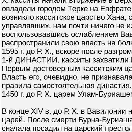
Х. касситы начали вторжение в Верх
овладели городом Терке на Евфрате,
возникло касситское царство Хана, о
управлявших, нам почти ничего не изв
воспользовавшись ослаблением Вав
распространили свою власть на бо
1595 г. до Р. Х., вскоре после раз
1-й ДИНАСТИИ, касситы захватили 
Первым достоверным касситским цар
Власть его, очевидно, не признава
правила самостоятельная династия.
1450 г. до Р. Х. царем Улам-Буриаше
В конце XIV в. до Р. Х. в Вавилони
царей. После смерти Бурна-Буриаша
сначала посадил на царский престол