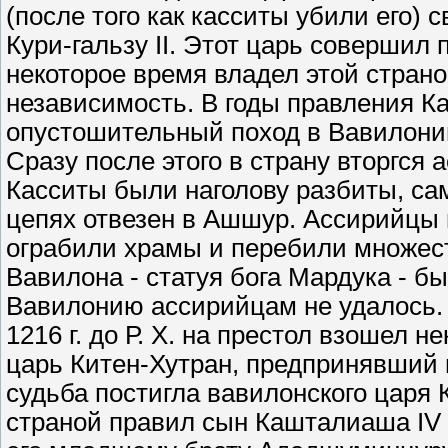
(после того как касситы убили его) 
Кури-гальзу II. Этот царь совершил
некоторое время владел этой страно
независимость. В годы правления Каш
опустошительный поход в Вавилони
Сразу после этого в страну вторгся 
Касситы были наголову разбиты, са
цепях отвезен в Ашшур. Ассирийцы 
ограбили храмы и перебили множест
Вавилона - статуя бога Мардука - б
Вавилонию ассирийцам не удалось. 
1216 г. до Р. Х. на престол взошел 
царь Китен-Хутран, предпринявший 
судьба постигла вавилонского царя 
страной правил сын Кашталиаша IV