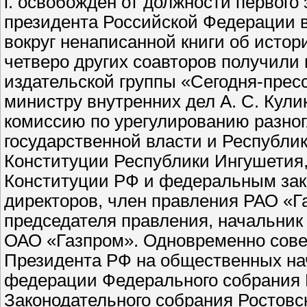
г. освобожден от должности первог
президента Российской Федерации в
вокруг ненаписанной книги об истор
четверо других соавторов получили 
издательской группы «Сегодня-пресс
министру внутренних дел А. С. Кулик
комиссию по урегулированию разно
государственной власти и Республи
Конституции Республики Ингушетия,
Конституции РФ и федеральным зако
директоров, член правления РАО «Га
председателя правления, начальни
ОАО «Газпром». Одновременно сове
Президента РФ на общественных нача
федерации Федерального собрания 
Законодательного собрания Ростовс