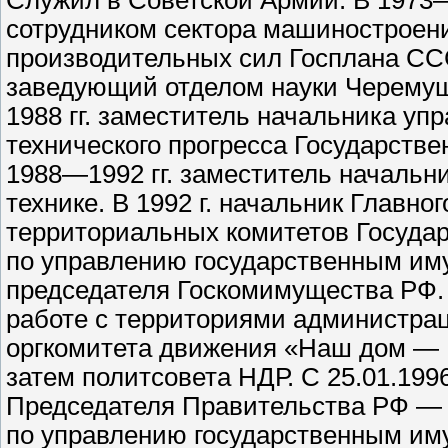
Служил в Советской Армии. В 1973
сотрудником сектора машиностроен
производительных сил Госплана ССС
заведующий отделом науки Черему
1988 гг. заместитель начальника уп
технического прогресса Государстве
1988—1992 гг. заместитель начальн
технике. В 1992 г. начальник Главн
территориальных комитетов Госуда
по управлению государственным иму
председателя Госкомимущества РФ. 
работе с территориями администрац
оргкомитета движения «Наш дом — Ро
затем политсовета НДР. С 25.01.1996 
Председателя Правительства РФ — 
по управлению государственным иму