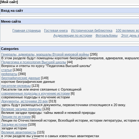
[
Мой сайт
]
Вход на сайт
Меню сайта
Главная страница
Гостевая книга
Историческая библиотека
100 великих в
Аудиолекции по истории
Фотоальбомы
Этот день 
Categories
Генералы, адмиралы, маршалы Второй мировой войны
[295]
В этом разделе будут помещены короткие биографии генералов, адмиралов, маршал
Педагогика и психология Высшей школы
[44]
Вопросы и ответы по курсу "Педагогика Высшей школы"
статьи
[1360]
рефераты
[390]
биографические данные
[149]
короткие биографические данные
писатели-орловцы
[123]
Писатели так или иначе связанные с Орловщиной
современные подходы к изучению истории
[6]
современные подходы к изучению истории
Документы, источники 20 век
[313]
здесь будут размещаться документы, первоисточники относящиеся к 20 веку.
Великие загадки природы
[120]
Великие загадки природы: тайны живой и неживой природы
Лекции по истории
[6]
Лекции по Отечественной истории, Всеобщей истории, истории литературы, истории 
Загадки истории
[109]
загадки истории
Великие авантюристы
[115]
в этом разделе вы узнаете о самых известных авантюристах