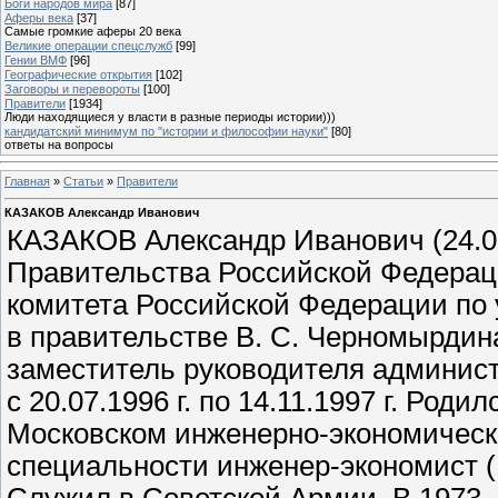
Боги народов мира
[87]
Аферы века
[37]
Самые громкие аферы 20 века
Великие операции спецслужб
[99]
Гении ВМФ
[96]
Географические открытия
[102]
Заговоры и перевороты
[100]
Правители
[1934]
Люди находящиеся у власти в разные периоды истории)))
кандидатский минимум по "истории и философии науки"
[80]
ответы на вопросы
Главная
»
Статьи
»
Правители
КАЗАКОВ Александр Иванович
КАЗАКОВ Александр Иванович (24.0
Правительства Российской Федерац
комитета Российской Федерации по
в правительстве В. С. Черномырдина с
заместитель руководителя админис
с 20.07.1996 г. по 14.11.1997 г. Род
Московском инженерно-экономическо
специальности инженер-экономист (1