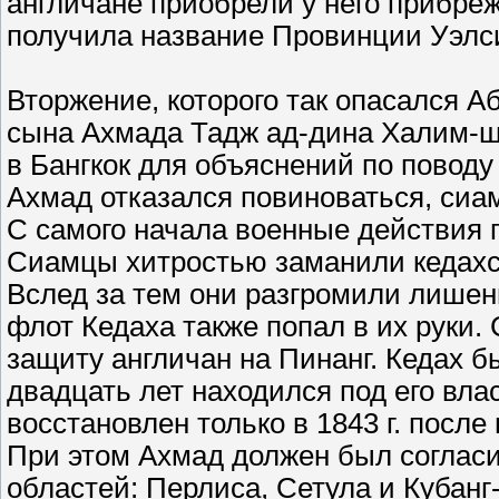
англичане приобрели у него прибреж
получила название Провинции Уэлс
Вторжение, которого так опасался А
сына Ахмада Тадж ад-дина Халим-ша
в Бангкок для объяснений по поводу
Ахмад отказался повиноваться, сиам
С самого начала военные действия 
Сиамцы хитростью заманили кедахск
Вслед за тем они разгромили лишен
флот Кедаха также попал в их руки.
защиту англичан на Пинанг. Кедах 
двадцать лет находился под его вл
восстановлен только в 1843 г. после
При этом Ахмад должен был согласи
областей: Перлиса, Сетула и Кубанг