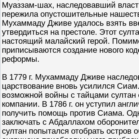
Муаззам-шах, наследовавший власть в
пережила опустошительные нашествия
Мухаммаду Дживе удалось взять вв
утвердиться на престоле. Этот султ
настоящий малайский герой. Помим
приписываются создание нового код
реформы.
В 1779 г. Мухаммаду Дживе наследо
царствование вновь усилился Сиам.
возможной войны с тайцами султан 
компании. В 1786 г. он уступил анг
получить помощь против Сиама. Одн
заключать с Абдаллахом оборонител
султан попытался отобрать остров об