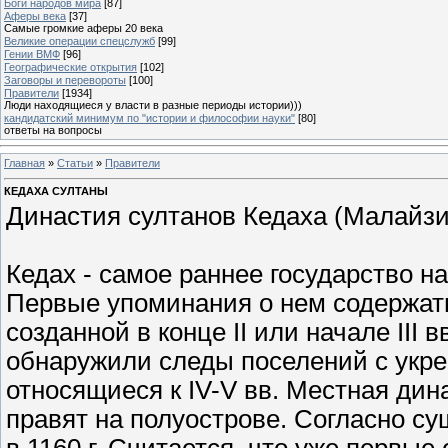
Боги народов мира
[87]
Аферы века
[37]
Самые громкие аферы 20 века
Великие операции спецслужб
[99]
Гении ВМФ
[96]
Географические открытия
[102]
Заговоры и перевороты
[100]
Правители
[1934]
Люди находящиеся у власти в разные периоды истории)))
кандидатский минимум по "истории и философии науки"
[80]
ответы на вопросы
Главная
»
Статьи
»
Правители
КЕДАХА СУЛТАНЫ
Династия султанов Кедаха (Малайзия)
Кедах - самое раннее государство 
Первые упоминания о нем содержать
созданной в конце II или начале III 
обнаружили следы поселений с укр
относящиеся к IV-V вв. Местная дина
правят на полуострове. Согласно с