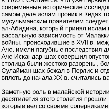
в 1160 г. Считается, что уже первы
современные исторические исследов
самом деле ислам проник в Кедах т
мусульманским правителем следует
ал-Абидина, который принял ислам в 
вассальную зависимость от Малакки
войны, происходившие в XVII в. ме
Аче, имели пагубные последствия дл
Аче Искандар-шах совершил опусто
столица были жестоко разорены, бол
Сулайман-шах бежал в Перлис и отд
вплоть до начала ХХ в. считались в
Заметную роль в малайской истории 
десятилетия этого столетия прошли
которые вел со своими соперникам