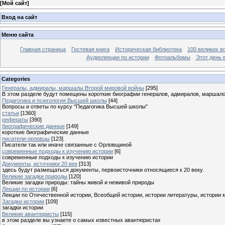
[
Мой сайт
]
Вход на сайт
Меню сайта
Главная страница
Гостевая книга
Историческая библиотека
100 великих в
Аудиолекции по истории
Фотоальбомы
Этот день 
Categories
Генералы, адмиралы, маршалы Второй мировой войны
[295]
В этом разделе будут помещены короткие биографии генералов, адмиралов, маршал
Педагогика и психология Высшей школы
[44]
Вопросы и ответы по курсу "Педагогика Высшей школы"
статьи
[1360]
рефераты
[390]
биографические данные
[149]
короткие биографические данные
писатели-орловцы
[123]
Писатели так или иначе связанные с Орловщиной
современные подходы к изучению истории
[6]
современные подходы к изучению истории
Документы, источники 20 век
[313]
здесь будут размещаться документы, первоисточники относящиеся к 20 веку.
Великие загадки природы
[120]
Великие загадки природы: тайны живой и неживой природы
Лекции по истории
[6]
Лекции по Отечественной истории, Всеобщей истории, истории литературы, истории 
Загадки истории
[109]
загадки истории
Великие авантюристы
[115]
в этом разделе вы узнаете о самых известных авантюристах