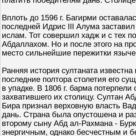
платить победителям дань. Столицей
Вплоть до 1596 г. Багирми оставал
последней Идрис III Алума заставил
ислам. Тот совершил хадж и с тех п
Абдаллахом. Но и после этого на п
место сильнейшие пережитки языче
Ранняя история султаната известна
последние полтора столетия его сущ
в упадке. В 1806 г. барма потерпели
захватившего их столицу. Султан Абд
Бира признал верховную власть Ва
дань. Страна была опустошена и раз
второму сыну Абд ал-Рахмана - Бурк
энергичным, однако бесчестным и бе