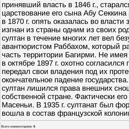
принявший власть в 1846 г., старалс
царствование его сына Абу Секкина 
в 1870 г. опять оказалась во власти
изгнан из страны одним из своих ро
султан в течение многих лет вел бе
авантюристом Раббахом, который ра
часть территории Багирми. Не имея
в октябре 1897 г. охотно согласилс
передал свои владения под их проте
окончательное падение государства
султан лишился права внешних сно
собственной стране. Фактически его
Масеньи. В 1935 г. султанат был фо
вошла в состав французской колони
Всего комментариев
:
0