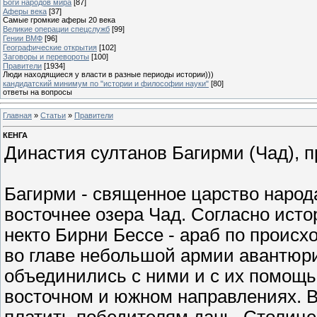
Боги народов мира
[87]
Аферы века
[37]
Самые громкие аферы 20 века
Великие операции спецслужб
[99]
Гении ВМФ
[96]
Географические открытия
[102]
Заговоры и перевороты
[100]
Правители
[1934]
Люди находящиеся у власти в разные периоды истории)))
кандидатский минимум по "истории и философии науки"
[80]
ответы на вопросы
Главная
»
Статьи
»
Правители
КЕНГА
Династия султанов Багирми (Чад), п
Багирми - священное царство народа 
восточнее озера Чад. Согласно исто
некто Бирни Бессе - араб по проис
во главе небольшой армии авантюр
объединились с ними и с их помощ
восточном и южном направлениях. 