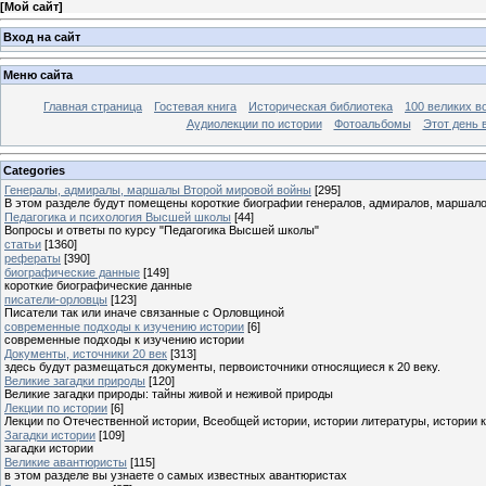
[
Мой сайт
]
Вход на сайт
Меню сайта
Главная страница
Гостевая книга
Историческая библиотека
100 великих в
Аудиолекции по истории
Фотоальбомы
Этот день 
Categories
Генералы, адмиралы, маршалы Второй мировой войны
[295]
В этом разделе будут помещены короткие биографии генералов, адмиралов, маршал
Педагогика и психология Высшей школы
[44]
Вопросы и ответы по курсу "Педагогика Высшей школы"
статьи
[1360]
рефераты
[390]
биографические данные
[149]
короткие биографические данные
писатели-орловцы
[123]
Писатели так или иначе связанные с Орловщиной
современные подходы к изучению истории
[6]
современные подходы к изучению истории
Документы, источники 20 век
[313]
здесь будут размещаться документы, первоисточники относящиеся к 20 веку.
Великие загадки природы
[120]
Великие загадки природы: тайны живой и неживой природы
Лекции по истории
[6]
Лекции по Отечественной истории, Всеобщей истории, истории литературы, истории 
Загадки истории
[109]
загадки истории
Великие авантюристы
[115]
в этом разделе вы узнаете о самых известных авантюристах