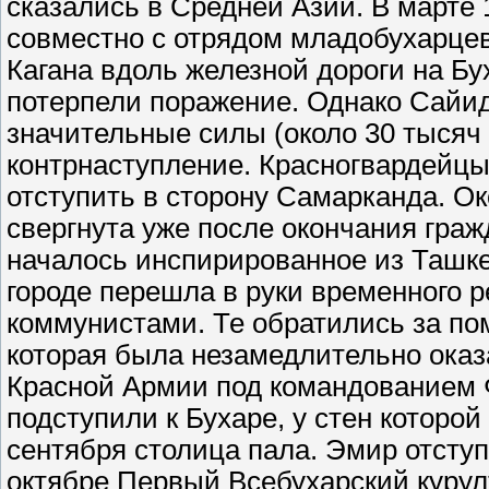
сказались в Средней Азии. В марте 
совместно с отрядом младобухарцев
Кагана вдоль железной дороги на Бу
потерпели поражение. Однако Сайид
значительные силы (около 30 тысяч 
контрнаступление. Красногвардейц
отступить в сторону Самарканда. О
свергнута уже после окончания гражд
началось инспирированное из Ташке
городе перешла в руки временного р
коммунистами. Те обратились за по
которая была незамедлительно оказ
Красной Армии под командованием 
подступили к Бухаре, у стен которо
сентября столица пала. Эмир отступ
октябре Первый Всебухарский курул