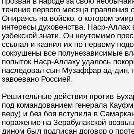
прозван в народе за свою необычайн
течение первого месяца правления о
Опираясь на войско, о котором эмир
интересы духовенства, Наср-Аллах 
узбекской знати. Он неутомимо пре
ссылал и казнил их по первому под
сокрушены все полунезависимые вла
попыток Наср-Аллаху удалось покори
наследовал сын Музаффар ад-дин, п
завоевано Россией.
Решительные действия против Бухар
под командованием генерала Кауфма
веру) и без боя вступила в Самарка
поражение на Зерабулакской возвыш
дином был подписан договор о прот