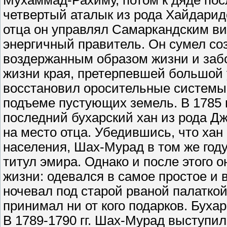
Мухаммад-Рахиму, потом к дяде по
четвертый аталык из рода Хайдарид
отца он управлял Самаркандским ви
энергичный правитель. Он сумел соз
воздержанным образом жизни и заб
жизни края, претерпевшей большой
восстановил оросительные системы 
подъеме пустующих земель. В 1785 г
последний бухарский хан из рода Д
на место отца. Убедившись, что хан
населения, Шах-Мурад в том же году
титул эмира. Однако и после этого о
жизни: одевался в самое простое и в
ночевал под старой рваной палаткой,
принимал ни от кого подарков. Буха
В 1789-1790 гг. Шах-Мурад выступи