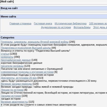
[
Мой сайт
]
Вход на сайт
Меню сайта
Главная страница
Гостевая книга
Историческая библиотека
100 великих в
Аудиолекции по истории
Фотоальбомы
Этот день 
Categories
Генералы, адмиралы, маршалы Второй мировой войны
[295]
В этом разделе будут помещены короткие биографии генералов, адмиралов, маршал
Педагогика и психология Высшей школы
[44]
Вопросы и ответы по курсу "Педагогика Высшей школы"
статьи
[1360]
рефераты
[390]
биографические данные
[149]
короткие биографические данные
писатели-орловцы
[123]
Писатели так или иначе связанные с Орловщиной
современные подходы к изучению истории
[6]
современные подходы к изучению истории
Документы, источники 20 век
[313]
здесь будут размещаться документы, первоисточники относящиеся к 20 веку.
Великие загадки природы
[120]
Великие загадки природы: тайны живой и неживой природы
Лекции по истории
[6]
Лекции по Отечественной истории, Всеобщей истории, истории литературы, истории 
Загадки истории
[109]
загадки истории
Великие авантюристы
[115]
в этом разделе вы узнаете о самых известных авантюристах