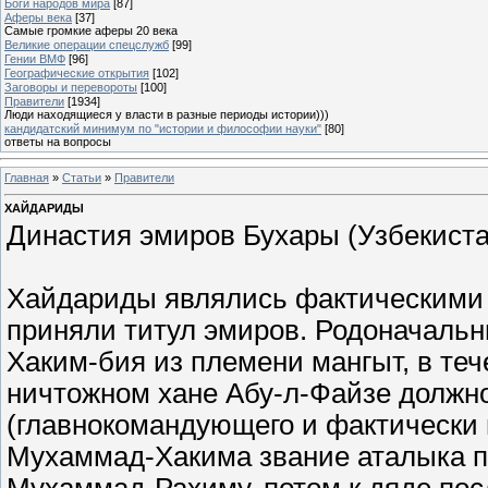
Боги народов мира
[87]
Аферы века
[37]
Самые громкие аферы 20 века
Великие операции спецслужб
[99]
Гении ВМФ
[96]
Географические открытия
[102]
Заговоры и перевороты
[100]
Правители
[1934]
Люди находящиеся у власти в разные периоды истории)))
кандидатский минимум по "истории и философии науки"
[80]
ответы на вопросы
Главная
»
Статьи
»
Правители
ХАЙДАРИДЫ
Династия эмиров Бухары (Узбекистан
Хайдариды являлись фактическими п
приняли титул эмиров. Родоначаль
Хаким-бия из племени мангыт, в теч
ничтожном хане Абу-л-Файзе должн
(главнокомандующего и фактически 
Мухаммад-Хакима звание аталыка пе