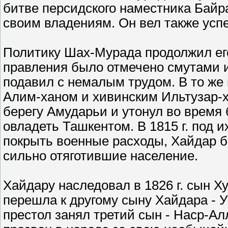
битве персидского наместника Байра
своим владениям. Он вел также ус
Политику Шах-Мурада продолжил его
правления было отмечено смутами и
подавил с немалым трудом. В то же
Алим-ханом и хивинским Ильтузар-ха
берегу Амударьи и утонул во время 
овладеть Ташкентом. В 1815 г. под 
покрыть военные расходы, Хайдар б
сильно отяготившие население.
Хайдару наследовал в 1826 г. сын Ху
перешла к другому сыну Хайдара - Ум
престол занял третий сын - Наср-Алл