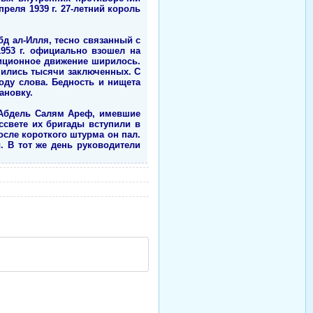
преля 1939 г. 27-летний король
д ал-Илля, тесно связанный с
1953 г. официально взошел на
иционное движение ширилось.
мились тысячи заключенных. С
оду слова. Бедность и нищета
ановку.
 Абдель Салям Ареф, имевшие
ссвете их бригады вступили в
осле короткого штурма он пал.
. В тот же день руководители