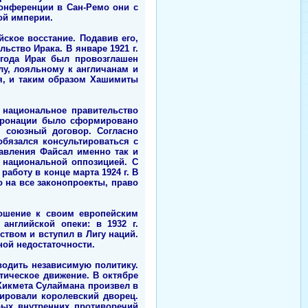
 конференции в Сан-Ремо они с
ой империи.
йское восстание. Подавив его,
ство Ирака. В январе 1921 г.
 года Ирак был провозглашен
у, лояльному к англичанам и
я, и таким образом Хашимиты
 национальное правительство
 коронации было сформировано
н союзный договор. Согласно
обязался консультироваться с
авления Файсал именно так и
 национальной оппозицией. С
аботу в конце марта 1924 г. В
 на все законопроекты, право
ношение к своим европейским
английской опеки: в 1932 г.
твом и вступил в Лигу наций.
ной недостаточности.
оводить независимую политику.
тическое движение. В октябре
 Хикмета Сулаймана произвел в
кировали королевский дворец.
рых внутренних противоречий