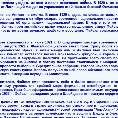
е желали уходить из него и после окончания войны. В 1920 г. на
 от Лиги наций мандат на управление этой частью бывшей Османск
онию Англия не смогла. В июле 1920 г. здесь началось антиангли
ла вынуждена в октябре создать временное национальное правитель
решении об организации национальной армии. В марте того же
 Занять трон английское правительство предложило эмиру Файсал
ность во время великого арабского восстания. Файсал согласилс
ее королевство в июне 1921 г. В следующем месяце временное
23 августа 1921 г. Файсал официально занял трон. Сразу после
оролевского Ирака, а затем между ним и Англией был заключе
кий комиссар оставался весьма влиятельной фигурой, и король 
внешней и внутренней политики. На протяжение всего своего пр
нтировался на Англию и потому постоянно сталкивался с мощной
ровести выборы в Учредительное собрание, которое начало свою р
кскую конституцию. Король получил по ней право абсолютного вето
сената, смещения неугодных министров.
ителем, Файсал смог поставить себя в более независимое от
и ему удалось (по крайней мере формально) освободиться от 
ирован, Ирак был официально провозглашен независимым государс
ре 1933 г., Файсал неожиданно умер в Швейцарии от приступа сердеч
далеко не так послушен англичанам, как его отец, и старался пр
ное время, когда в стране ширилось оппозиционное и националис
ри поддержке лидера националистической организации "Аль-Ахани"
частвовавшие в заговоре армейские части вошли в Багдад и бло
ь Хикмета Сулаймана главой правительства. Впрочем, из-за ост