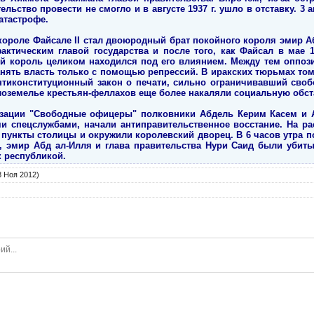
ьство провести не смогло и в августе 1937 г. ушло в отставку. 3 а
атастрофе.
короле Файсале II стал двоюродный брат покойного короля эмир Аб
актическим главой государства и после того, как Файсал в мае 
ый король целиком находился под его влиянием. Между тем оппоз
нять власть только с помощью репрессий. В иракских тюрьмах то
 антиконституционный закон о печати, сильно ограничивавший своб
лоземелье крестьян-феллахов еще более накаляли социальную обст
низации "Свободные офицеры" полковники Абдель Керим Касем и
ми спецслужбами, начали антиправительственное восстание. На ра
е пункты столицы и окружили королевский дворец. В 6 часов утра п
 эмир Абд ал-Илля и глава правительства Нури Саид были убиты
к республикой.
 Ноя 2012)