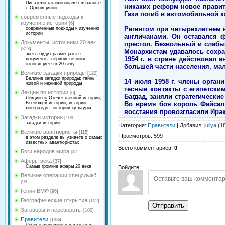
Писатели так или иначе связанные
никаких реформ новое правител
с Орловщиной
Гази погиб в автомобильной к
современные подходы к
изучению истории
[6]
Регентом при четырехлетнем 
современные подходы к изучению
истории
англичанами. Он оставался ф
Документы, источники 20 век
престол. Безвольный и слаб
[313]
Монархистам удавалось сохра
здесь будут размещаться
1954 г. в стране действовал
документы, первоисточники
относящиеся к 20 веку.
большей части населения, ма
Великие загадки природы
[120]
Великие загадки природы: тайны
14 июля 1958 г. члены орга
живой и неживой природы
тесные контакты с египетски
Лекции по истории
[6]
Багдад, заняли стратегически
Лекции по Отечественной истории,
Во время боя король Файсал,
Всеобщей истории, истории
литературы, истории культуры
восстания провозгласили Ира
Загадки истории
[109]
загадки истории
Категория
:
Правители
|
Добавил
:
juliya
(18
Великие авантюристы
[115]
Просмотров
:
599
в этом разделе вы узнаете о самых
известных авантюристах
Всего комментариев
:
0
Боги народов мира
[87]
Аферы века
[37]
Самые громкие аферы 20 века
Войдите:
Великие операции спецслужб
[99]
Гении ВМФ
[96]
Географические открытия
[102]
Отправить
Заговоры и перевороты
[100]
Правители
[1934]