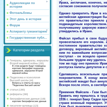
Ирака, англичане, конечно, н
Аудиолекции по
согласия союзников получили
истории
Фотоальбомы
Однако превратить Ирак в кол
английская администрация бы
Этот день в истории
это правительство приняло 
подмандатным королевством.
Форум
получившему широкую извест
утвердились в Ираке.
Аспиранту гуманитарию
Государственная публ...
Файсал прибыл в свое будущ
провозгласило его королем. 
постоянное правительство к
договору, верховный английс
Категории раздела
ним по важнейшим вопросам 
поступал - он всецело орие
большим трудом ему удалось п
Генералы, адмиралы, маршалы
том же году оно приняло Ира
Второй мировой войны
[295]
В этом разделе будут помещены
роспуска палаты депутатов и 
короткие биографии генералов,
адмиралов, маршалов Второй
мировой войны
Сделавшись всесильным прав
покровителям. К концу жизн
Педагогика и психология
Высшей школы
[44]
английский мандат был аннул
Вопросы и ответы по курсу
Вскоре после этого, в сентяб
"Педагогика Высшей школы"
статьи
[1360]
Преемник Файсала - Гази был 
рефераты
[390]
Править ему пришлось в труд
биографические данные
1936 г. генерал Бакр Сидки п
[149]
короткие биографические данные
стране военный переворот. У
писатели-орловцы
Гази был вынужден назначит
[123]