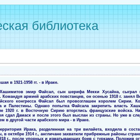
ская библиотека
я в 1921-1958 гг. - в Ираке.
 Хашимитов эмир Файсал, сын шерифа Мекки Хусайна, сыгра
. Командуя армией арабских повстанцев, он осенью 1918 г. занял 
ийского конгресса Файсал был провозглашен королем Сирии. К
а и Палестины. Однако попытка Файсала закрепить власть Хаш
ле 1920 г. в Восточную Сирию вторглись французские войска. Н
оя сдал Дамаск и после этого был выслан из страны. Но уже в сл
м в другой части арабского мира - в Ираке.
рритория Ирака, разделенная на три вилайета, входила в сост
 в октябре 1914 г., англичане захватили прибрежные районы стра
18 г., после упорных и изматывающих боев с турками. Положив о