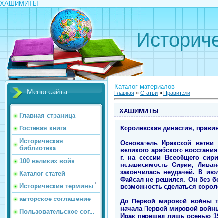
ХАШИМИТЫ
Историче
Каталог материалов
Меню сайта
Главная
»
Статьи
»
Правители
ХАШИМИТЫ
Главная страница
Королевская династия, правивша
Гостевая книга
Историческая
Основатель Иракской ветви
библиотека
великого арабского восстания
г. на сессии Всеобщего сир
100 великих войн
независимость Сирии, Ливан
закончилась неудачей. В ию
Каталог статей
Файсал не решился. Он без б
Исторические термины
возможность сделаться короле
авторское соглашение
До Первой мировой войны те
начала Первой мировой войны,
Пользовательское сог...
Ирак перешел лишь осенью 19