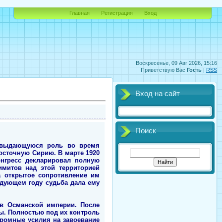
Главная
Регистрация
Вход
Воскресенье, 09 Авг 2026, 15:16
Приветствую Вас
Гость
|
RSS
Вход на сайт
Поиск
л выдающуюся роль во время
Восточную Сирию. В марте 1920
онгресс декларировал полную
имитов над этой территорией
а открытое сопротивление им
едующем году судьба дала ему
ав Османской империи. После
ны. Полностью под их контроль
громные усилия на завоевание