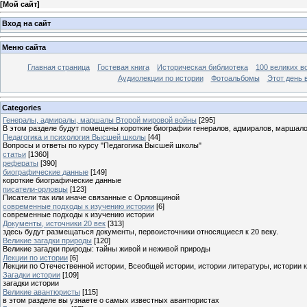
[
Мой сайт
]
Вход на сайт
Меню сайта
Главная страница
Гостевая книга
Историческая библиотека
100 великих в
Аудиолекции по истории
Фотоальбомы
Этот день 
Categories
Генералы, адмиралы, маршалы Второй мировой войны
[295]
В этом разделе будут помещены короткие биографии генералов, адмиралов, маршал
Педагогика и психология Высшей школы
[44]
Вопросы и ответы по курсу "Педагогика Высшей школы"
статьи
[1360]
рефераты
[390]
биографические данные
[149]
короткие биографические данные
писатели-орловцы
[123]
Писатели так или иначе связанные с Орловщиной
современные подходы к изучению истории
[6]
современные подходы к изучению истории
Документы, источники 20 век
[313]
здесь будут размещаться документы, первоисточники относящиеся к 20 веку.
Великие загадки природы
[120]
Великие загадки природы: тайны живой и неживой природы
Лекции по истории
[6]
Лекции по Отечественной истории, Всеобщей истории, истории литературы, истории 
Загадки истории
[109]
загадки истории
Великие авантюристы
[115]
в этом разделе вы узнаете о самых известных авантюристах