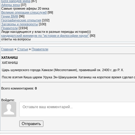
Боги народов мира
[87]
Аферы века
[37]
Самые громкие аферы 20 века
Великие операции спецслужб
[99]
Гении ВМФ
[96]
Географические открытия
[102]
Заговоры и перевороты
[100]
Правители
[1934]
Люди находящиеся у власти в разные периоды истории)))
кандидатский минимум по "истории и философии науки"
[80]
ответы на вопросы
Главная
»
Статьи
»
Правители
ХАТАНИШ
ХАТАНИШ
Царь шумерского города Хамази (Месопотамия), правивший ок. 2400 г. до Р. Х.
После взятия Киша царем Урука Эн-Шакушаном Хатаниш на короткое время сделал с
Всего комментариев
:
0
Войдите:
Отправить