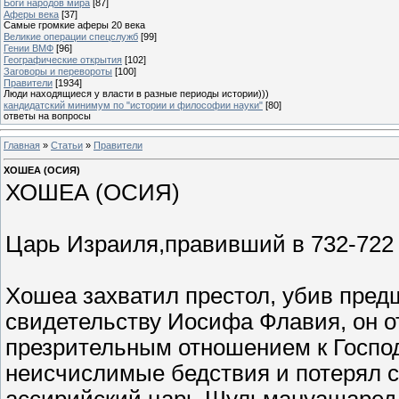
Боги народов мира
[87]
Аферы века
[37]
Самые громкие аферы 20 века
Великие операции спецслужб
[99]
Гении ВМФ
[96]
Географические открытия
[102]
Заговоры и перевороты
[100]
Правители
[1934]
Люди находящиеся у власти в разные периоды истории)))
кандидатский минимум по "истории и философии науки"
[80]
ответы на вопросы
Главная
»
Статьи
»
Правители
ХОШЕА (ОСИЯ)
ХОШЕА (ОСИЯ)
Царь Израиля,правивший в 732-722 гг
Хошеа захватил престол, убив пред
свидетельству Иосифа Флавия, он о
презрительным отношением к Госпо
неисчислимые бедствия и потерял сво