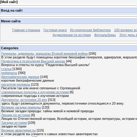
[
Мой сайт
]
Вход на сайт
Меню сайта
Главная страница
Гостевая книга
Историческая библиотека
100 великих в
Аудиолекции по истории
Фотоальбомы
Этот день 
Categories
Генералы, адмиралы, маршалы Второй мировой войны
[295]
В этом разделе будут помещены короткие биографии генералов, адмиралов, маршал
Педагогика и психология Высшей школы
[44]
Вопросы и ответы по курсу "Педагогика Высшей школы"
статьи
[1360]
рефераты
[390]
биографические данные
[149]
короткие биографические данные
писатели-орловцы
[123]
Писатели так или иначе связанные с Орловщиной
современные подходы к изучению истории
[6]
современные подходы к изучению истории
Документы, источники 20 век
[313]
здесь будут размещаться документы, первоисточники относящиеся к 20 веку.
Великие загадки природы
[120]
Великие загадки природы: тайны живой и неживой природы
Лекции по истории
[6]
Лекции по Отечественной истории, Всеобщей истории, истории литературы, истории 
Загадки истории
[109]
загадки истории
Великие авантюристы
[115]
в этом разделе вы узнаете о самых известных авантюристах