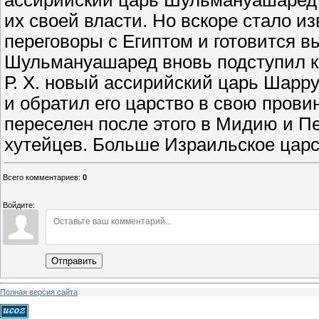
ассирийский царь Шульмануашаред 
их своей власти. Но вскоре стало и
переговоры с Египтом и готовится в
Шульмануашаред вновь подступил к С
Р. Х. новый ассирийский царь Шарру
и обратил его царство в свою пров
переселен после этого в Мидию и П
хутейцев. Больше Израильское царс
Всего комментариев
:
0
Войдите:
Отправить
Полная версия сайта