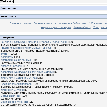
[
Мой сайт
]
Вход на сайт
Меню сайта
Главная страница
Гостевая книга
Историческая библиотека
100 великих в
Аудиолекции по истории
Фотоальбомы
Этот день 
Categories
Генералы, адмиралы, маршалы Второй мировой войны
[295]
В этом разделе будут помещены короткие биографии генералов, адмиралов, маршал
Педагогика и психология Высшей школы
[44]
Вопросы и ответы по курсу "Педагогика Высшей школы"
статьи
[1360]
рефераты
[390]
биографические данные
[149]
короткие биографические данные
писатели-орловцы
[123]
Писатели так или иначе связанные с Орловщиной
современные подходы к изучению истории
[6]
современные подходы к изучению истории
Документы, источники 20 век
[313]
здесь будут размещаться документы, первоисточники относящиеся к 20 веку.
Великие загадки природы
[120]
Великие загадки природы: тайны живой и неживой природы
Лекции по истории
[6]
Лекции по Отечественной истории, Всеобщей истории, истории литературы, истории 
Загадки истории
[109]
загадки истории
Великие авантюристы
[115]
в этом разделе вы узнаете о самых известных авантюристах