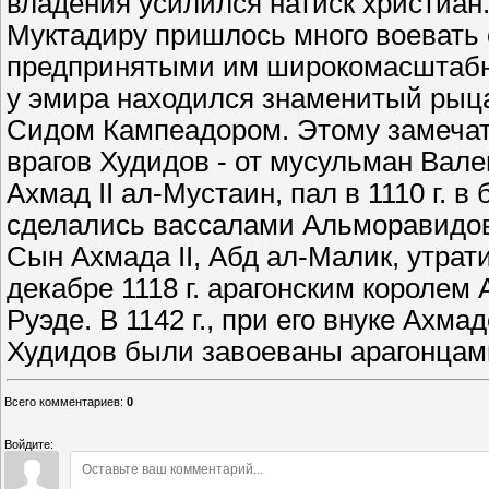
владения усилился натиск христиан.
Муктадиру пришлось много воевать с
предпринятыми им широкомасштабн
у эмира находился знаменитый рыца
Сидом Кампеадором. Этому замечат
врагов Худидов - от мусульман Вале
Ахмад II ал-Мустаин, пал в 1110 г. 
сделались вассалами Альморавидов,
Сын Ахмада II, Абд ал-Малик, утрат
декабре 1118 г. арагонским королем
Руэде. В 1142 г., при его внуке Ахма
Худидов были завоеваны арагонцам
Всего комментариев
:
0
Войдите: