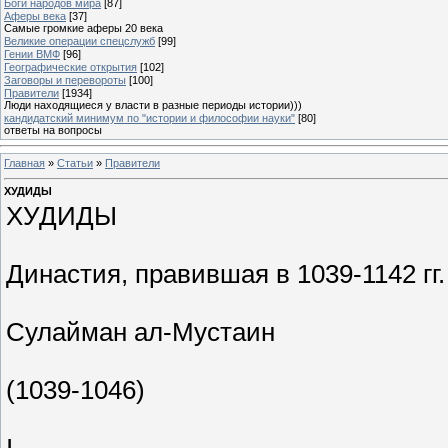
Боги народов мира
[87]
Аферы века
[37]
Самые громкие аферы 20 века
Великие операции спецслужб
[99]
Гении ВМФ
[96]
Географические открытия
[102]
Заговоры и перевороты
[100]
Правители
[1934]
Люди находящиеся у власти в разные периоды истории)))
кандидатский минимум по "истории и философии науки"
[80]
ответы на вопросы
Главная
»
Статьи
»
Правители
ХУДИДЫ
ХУДИДЫ
Династия, правившая в 1039-1142 гг.
Сулайман ал-Мустаин
(1039-1046)