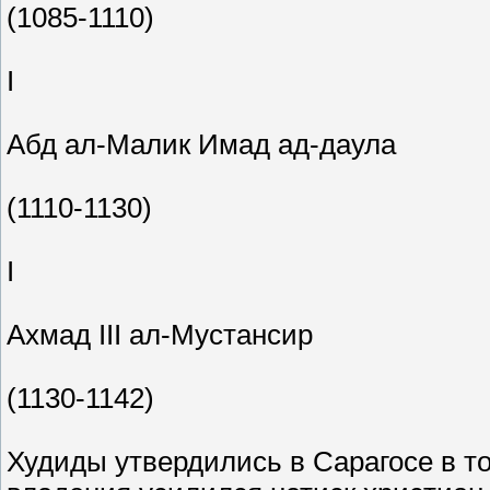
(1085-1110)
I
Абд ал-Малик Имад ад-даула
(1110-1130)
I
Ахмад III ал-Мустансир
(1130-1142)
Худиды утвердились в Сарагосе в то