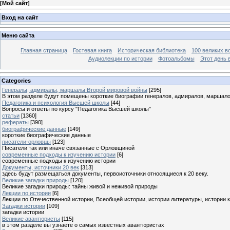
[
Мой сайт
]
Вход на сайт
Меню сайта
Главная страница
Гостевая книга
Историческая библиотека
100 великих в
Аудиолекции по истории
Фотоальбомы
Этот день 
Categories
Генералы, адмиралы, маршалы Второй мировой войны
[295]
В этом разделе будут помещены короткие биографии генералов, адмиралов, маршал
Педагогика и психология Высшей школы
[44]
Вопросы и ответы по курсу "Педагогика Высшей школы"
статьи
[1360]
рефераты
[390]
биографические данные
[149]
короткие биографические данные
писатели-орловцы
[123]
Писатели так или иначе связанные с Орловщиной
современные подходы к изучению истории
[6]
современные подходы к изучению истории
Документы, источники 20 век
[313]
здесь будут размещаться документы, первоисточники относящиеся к 20 веку.
Великие загадки природы
[120]
Великие загадки природы: тайны живой и неживой природы
Лекции по истории
[6]
Лекции по Отечественной истории, Всеобщей истории, истории литературы, истории 
Загадки истории
[109]
загадки истории
Великие авантюристы
[115]
в этом разделе вы узнаете о самых известных авантюристах