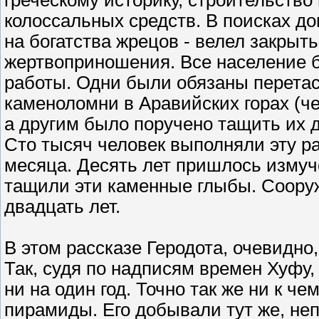
греческому историку, строительство
колоссальных средств. В поисках д
на богатства жрецов - велел закрыт
жертвоприношения. Все население 
работы. Одни были обязаны перетас
каменоломни в Аравийских горах (че
а другим было поручено тащить их 
Сто тысяч человек выполняли эту р
месяца. Десять лет пришлось измуче
тащили эти каменные глыбы. Соору
двадцать лет.
В этом рассказе Геродота, очевидно
Так, судя по надписям времен Хуфу,
ни на один год. Точно так же ни к ч
пирамиды. Его добывали тут же, неп