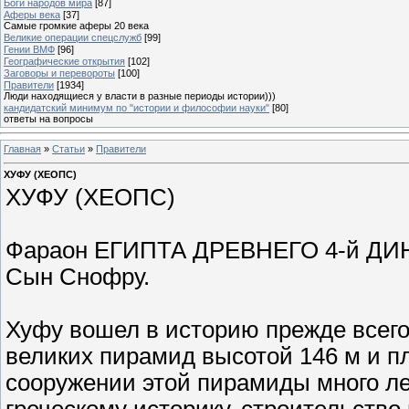
Боги народов мира
[87]
Аферы века
[37]
Самые громкие аферы 20 века
Великие операции спецслужб
[99]
Гении ВМФ
[96]
Географические открытия
[102]
Заговоры и перевороты
[100]
Правители
[1934]
Люди находящиеся у власти в разные периоды истории)))
кандидатский минимум по "истории и философии науки"
[80]
ответы на вопросы
Главная
»
Статьи
»
Правители
ХУФУ (ХЕОПС)
ХУФУ (ХЕОПС)
Фараон ЕГИПТА ДРЕВНЕГО 4-й ДИНАС
Сын Снофру.
Хуфу вошел в историю прежде всего
великих пирамид высотой 146 м и п
сооружении этой пирамиды много лет