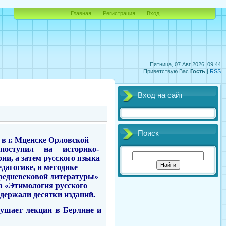
Главная
Регистрация
Вход
Пятница, 07 Авг 2026, 09:44
Приветствую Вас
Гость
|
RSS
Вход на сайт
Поиск
 в г. Мценске Орловской
поступил
на
историко-
ии, а затем русского языка
дагогике, и методике
средневековой литературы»
а «Этимо­логия русского
держали десятки из­даний.
слушает лекции в Берлине и