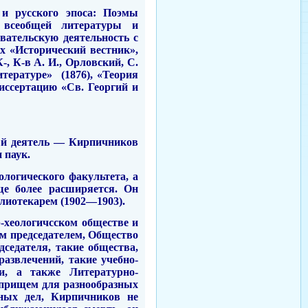
и русского эпоса: Поэмы
 все­общей литературы и
ательскую дея­тельность с
х «Исторический вестник»,
, К-в А. И., Орловский, С.
итературе»
(1876), «Теория
иссертацию «Св. Георгий и
ый деятель — Кирпичников
 паук.
ологического факультета, а
ще более расширяется. Он
лиотекарем (1902—1903).
р-хеологичсском обществе и
м председателем, Общество
дседателя, такие общества,
развлечений, такие учебно-
, а также Литера­турно-
оприщем для разнообразных
ных дел, Кирпичников не