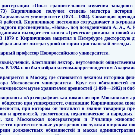
диссертации «Опыт сравнительного изучения западного 
1873) Кирпичников получил степень магистра истории
Харьковском университете (1873—1884). Совмещая преподав
й работой, Кирпичников постоянно сотрудничает в журнала
дного просвещения», «Новь», под псевдонимами А. А., А. К-
зданиями выходят его книги «Греческие романы в новой л
В
1879 г. Кирпичников защитил в Петербурге докторскую д
й дал анализ литературной истории христианской легенды.
нарный профессор Новороссий­ского университета.
ивый.ученый, блестящий лектор, неутомимый общественн
. В 1894 г. он был избран членом-корреспон­дентом Академии
вращается в Москву, где стано­вится деканом историко-фил
ора Московского университета. Круг его обя­занностей е
мямцевском музее хранителем древностей (1-898—1902) и биб
оворилось: «Археографическая ко­миссия при Московском а
е общество при университете, считавшие Кирнпчникова свои
овесности, при котором
он
числился в знании това­рища пре
ории и древностей, грамотности, педагогическое и народных 
ия, как Мос­ковская консерватория
и
Училище живописи
се эти просветительные учреж­дения послужили широким п
Среди должностных обязанностей и массы административ