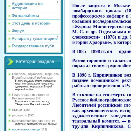
Аудиолекции по
После защиты в Москве 
истории
ломбардского цик­ла» (
профессорскую кафедру в 
Фотоальбомы
большой исследовательско
Этот день в истории
«Журнал Министерства наро
Форум
М. С. и др. Отдельными и
словесности»
(1878) и др.
Аспиранту гуманитарию
Егорпй Храбрый», в которо
Государственная публ...
В 1885—1898 гг. он — орди
Разносторонний
и
талантл
Категории раздела
поражал своим трудолюбием
Генералы, адмиралы, маршалы
В 1898 г. Кирпичников воз
Второй мировой войны
[295]
позднее помощником рект
В этом разделе будут помещены
короткие биографии генералов,
работал одновременно в Ру
адмиралов, маршалов Второй
мировой войны
В отклике на его смерть г
Педагогика и психология
Высшей школы
[44]
Русское библиографическо
Вопросы и ответы по курсу
Любителей рос­сийской сл
"Педагогика Высшей школы"
как археологическое, ис­т
статьи
[1360]
художественные заведен
рефераты
[390]
театральный комитет, — в
биографические данные
[149]
короткие биографические данные
тру-дпв Кнрпичникова. 
писатели-орловцы
[123]