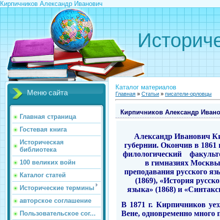
Кирпичников Александр Иванович
Историче
Каталог материалов
Меню сайта
Главная
»
Статьи
»
писатели-орловцы
Кирпичников Александр Иван
Главная страница
Гостевая книга
Александр Иванович Кир­
Историческая
губернии. Окончив в 1861
библиотека
филологический
факульт
в гимназиях Москвы 
100 великих войн
преподавания русского я
Каталог статей
(1869), «История русск
Исторические термины
языка» (1868) и «Синтакс
авторское соглашение
В 1871 г. Кирпичников уез
Вене, одно­временно много 
Пользовательское сог...