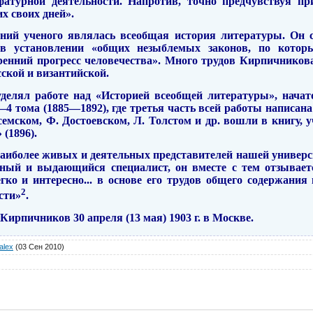
фатурной деятельности. Напротив, точно предчувствуя п
х своих дней».
ний ученого являлась всеобщая история литературы. Он с
 в установлении «общих незыблемых законов, по котор
ен­ний прогресс человечества». Много трудов Кирпичников
ской и визан­тийской.
елял работе над «Историей все­общей литературы», нача
 тома (1885—1892), где третья часть всей работы написан
семском, Ф. Достоевском, Л. Толстом
и
др. вошли в книгу, 
(1896).
аиболее живых и деятельных представителей нашей универси
дный и выдающийся специалист, он вместе с тем отзывает
гко и интересно... в основе его трудов общего со­держания
2
сти»
.
ирпичников 30 апреля (13 мая) 1903 г. в Москве.
alex
(03 Сен 2010)