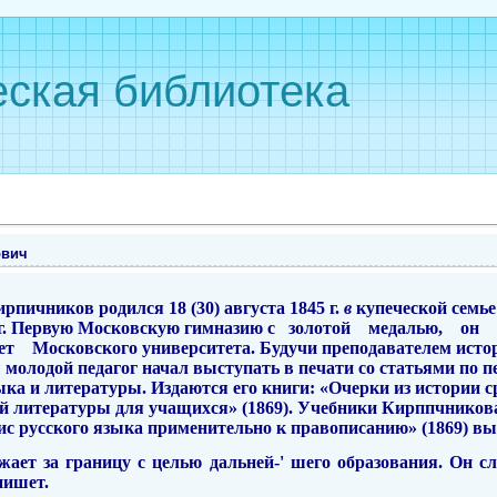
ская библиотека
ович
пичников родился 18 (30) ав­густа 1845 г.
в
купеческой семье
 г. Первую Московскую гимназию с
золотой
медалью,
он
ет
Московского университета. Будучи преподавателем истор
молодой педагог начал выступать в печати со статьями по пе
зыка
и
литературы. Издаются его книги: «Очерки из истории 
ой литера­туры для учащихся» (1869). Учебники Кирппчников
ис русского языка применительно к правописанию» (1869) вы
жает за границу с целью дальней-' шего образования. Он 
пишет.