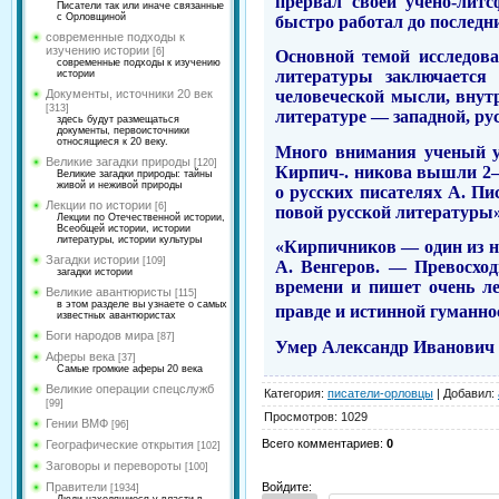
прервал своей учено-литс
Писатели так или иначе связанные
с Орловщиной
быстро работал до последни
современные подходы к
изучению истории
[6]
Основной темой исследова
современные подходы к изучению
литературы заключается
истории
Документы, источники 20 век
человеческой мысли, внутр
[313]
литературе — западной, рус
здесь будут размещаться
документы, первоисточники
относящиеся к 20 веку.
Много внимания ученый уд
Великие загадки природы
[120]
Кирпич-.
никова
вышли 2—4
Великие загадки природы: тайны
живой и неживой природы
о русских писателях А. Пи
Лекции по истории
[6]
повой русской литературы» 
Лекции по Отечественной истории,
Всеобщей истории, истории
литературы, истории культуры
«Кирпичников — один из н
Загадки истории
[109]
А. Венгеров. — Превосхо
загадки истории
времени и пи­шет очень ле
Великие авантюристы
[115]
в этом разделе вы узнаете о самых
правде
и
истинной гуман­но
известных авантюристах
Боги народов мира
[87]
Умер Александр Иванович К
Аферы века
[37]
Самые громкие аферы 20 века
Великие операции спецслужб
Категория
:
писатели-орловцы
|
Добавил
:
[99]
Просмотров
:
1029
Гении ВМФ
[96]
Всего комментариев
:
0
Географические открытия
[102]
Заговоры и перевороты
[100]
Войдите:
Правители
[1934]