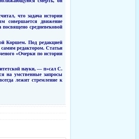
ри­ближающуюся смерть, он
читал, что задача истории
ым совершается движение
а посвя­щено средневековой
той Коршем. Под редакцией
а самим редактором. Статьи
ученого «Очерки по истории
тетской науки, — п»сал С.
ся на умственные запросы
 всегда лежит стремление к