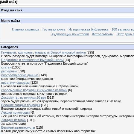
[
Мой сайт
]
Вход на сайт
Меню сайта
Главная страница
Гостевая книга
Историческая библиотека
100 великих в
Аудиолекции по истории
Фотоальбомы
Этот день 
Categories
Генералы, адмиралы, маршалы Второй мировой войны
[295]
В этом разделе будут помещены короткие биографии генералов, адмиралов, маршал
Педагогика и психология Высшей школы
[44]
Вопросы и ответы по курсу "Педагогика Высшей школы"
статьи
[1360]
рефераты
[390]
биографические данные
[149]
короткие биографические данные
писатели-орловцы
[123]
Писатели так или иначе связанные с Орловщиной
современные подходы к изучению истории
[6]
современные подходы к изучению истории
Документы, источники 20 век
[313]
здесь будут размещаться документы, первоисточники относящиеся к 20 веку.
Великие загадки природы
[120]
Великие загадки природы: тайны живой и неживой природы
Лекции по истории
[6]
Лекции по Отечественной истории, Всеобщей истории, истории литературы, истории 
Загадки истории
[109]
загадки истории
Великие авантюристы
[115]
в этом разделе вы узнаете о самых известных авантюристах