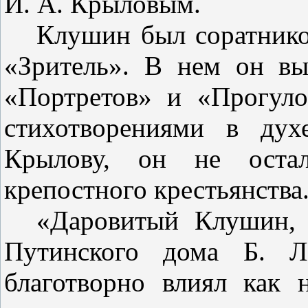
И. А. Крыловым.
Клушин был соратнико
«Зри­тель». В нем он вы
«Портретов» и «Прогуло
стихотворениями в ду­
Крылову,
он
не оста
крепостного крестьянства
«Даровитый Клушин, 
Путин­ского дома Б.
благотворно влиял как 