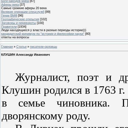
Боги народов мира
[87]
Аферы века
[37]
Самые громкие аферы 20 века
Великие операции спецслужб
[99]
Гении ВМФ
[96]
Географические открытия
[102]
Заговоры и перевороты
[100]
Правители
[1934]
Люди находящиеся у власти в разные периоды истории)))
кандидатский минимум по "истории и философии науки"
[80]
ответы на вопросы
Главная
»
Статьи
»
писатели-орловцы
КЛУШИН Александр Иванович
Журналист, поэт
и
д
Клушин
родился в 1763 г
в семье чи­новника. 
дворянскому роду.