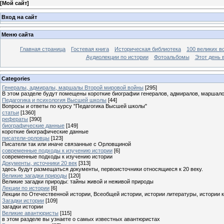
[
Мой сайт
]
Вход на сайт
Меню сайта
Главная страница
Гостевая книга
Историческая библиотека
100 великих в
Аудиолекции по истории
Фотоальбомы
Этот день 
Categories
Генералы, адмиралы, маршалы Второй мировой войны
[295]
В этом разделе будут помещены короткие биографии генералов, адмиралов, маршал
Педагогика и психология Высшей школы
[44]
Вопросы и ответы по курсу "Педагогика Высшей школы"
статьи
[1360]
рефераты
[390]
биографические данные
[149]
короткие биографические данные
писатели-орловцы
[123]
Писатели так или иначе связанные с Орловщиной
современные подходы к изучению истории
[6]
современные подходы к изучению истории
Документы, источники 20 век
[313]
здесь будут размещаться документы, первоисточники относящиеся к 20 веку.
Великие загадки природы
[120]
Великие загадки природы: тайны живой и неживой природы
Лекции по истории
[6]
Лекции по Отечественной истории, Всеобщей истории, истории литературы, истории 
Загадки истории
[109]
загадки истории
Великие авантюристы
[115]
в этом разделе вы узнаете о самых известных авантюристах