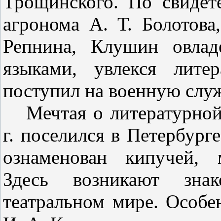
Трощинского. По свидете
агронома А. Т. Болотова
Репнина,
Клушин
овла
языками, увлекся лите
поступил на военную служ
Мечтая
о литературно
г. по­селился
в
Петербурге
ознамено­ван кипучей, 
Здесь возникают зна
театральном мире. Особе