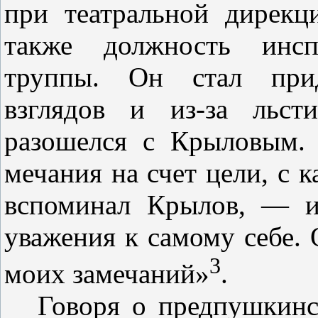
при те­атральной дирекц
также должность инспе
труппы. Он стал при
взглядов
и
из-за льс
разошелся с Крыловым. 
мечания на счет цели, с 
вспо­минал Крылов, — и
уважения к са­мому себе.
3
моих замечаний»
.
Говоря о предпушкинс