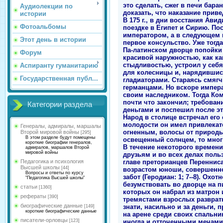
это сделать, сжег в печи бар
Аудиолекции по
доказать, что наказание прив
истории
В 175 г., в дни восстания Ави
Фотоальбомы
поездке в Египет и Сирию. Пос
императором, а в следующем г
Этот день в истории
первое консульство. Уже тогда
Па-латинском дворце попойки 
Форум
красивой наружностью, как ка
стыдливостью, устроил у себя
Аспиранту гуманитарию
для колесницы и, нарядившис
Государственная публ...
гладиаторами. Стараясь смягч
германцами. Но вскоре импер
своим наследником. Тогда Ком
почти что закончил; требован
Категории раздела
деньгами и поспешил после эт
Народ в столице встречал его
молодости он имел привлекат
Генералы, адмиралы, маршалы
огненным, волосы от природы
Второй мировой войны
[295]
В этом разделе будут помещены
освещенный солнцем, то мног
короткие биографии генералов,
В течение некоторого времен
адмиралов, маршалов Второй
мировой войны
друзьям и во всех делах поль
главе преторианцев Перенниса
Педагогика и психология
Высшей школы
[44]
возрастом юноши, совершенно
Вопросы и ответы по курсу
забот (Геродиан: 1; 7--8). Ох
"Педагогика Высшей школы"
безумствовать во дворце на п
статьи
[1360]
которых он набрал из матрон 
рефераты
[390]
тремястами взрослых развратн
биографические данные
знати, насильно и за деньги, 
[149]
короткие биографические данные
на арене среди своих спальни
писатели-орловцы
иногда и отточенными мечами.
[123]