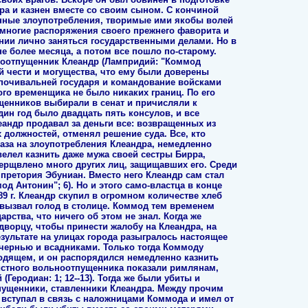
ра и казнен вместе со своим сыном. С кончиной
нные злоупотребления, творимые ими якобы волей
многие распоряжения своего прежнего фаворита и
нии лично заняться государственными делами. Но в
е более месяца, а потом все пошло по-старому.
ноотпущенник Клеандр (Лампридий: "Коммод
кой чести и могущества, что ему были доверены
опочивальней государя и командование войсками
этого временщика не было никаких границ. По его
енников выбирали в сенат и причисляли к
дин год было двадцать пять консулов, и все
андр продавал за деньги все: возвращенных из
 должностей, отменял решение суда. Все, кто
аза на злоупотребления Клеандра, немедленно
елел казнить даже мужа своей сестры Бирра,
ерщвлено много других лиц, защищавших его. Среди
 претория Эбуниан. Вместо него Клеандр сам стал
д Антонин"; 6). Но и этого само-властца в конце
89 г. Клеандр скупил в огромном количестве хлеб
 вызвал голод в столице. Коммод тем временем
арства, что ничего об этом не знал. Когда же
 дворцу, чтобы принести жалобу на Клеандра, на
зультате на улицах города разыгралось настоящее
чернью и всадниками. Только тогда Коммоду
одящем, и он распорядился немедленно казнить
вистного вольноотпущенника показали римлянам,
(Геродиан: 1; 12--13). Тогда же были убиты и
ущенники, ставленники Клеандра. Между прочим
 вступал в связь с наложницами Коммода и имел от