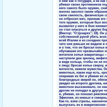
о нем как о государе, а не как 
убивал своих противников под
него самого было оружие, сна
многих заколол таким образом
свою смелость, физическую си
он отбросил меч, признав его
того оружия, которым был воо
выхватил у него в бою кинжал -
он стал опасаться и других б
(Виктор: "О Цезарях"; 18). Он
собственной рукой убить всех
всей Италии и из соседних пр
чего они раньше не видали и 
и о том, что он бросал копье 
обучавшие его чрезвычайно о
метатели копья мавританцы --
наступили дни зрелищ, амфит
в виде кольца, чтобы он не п
к лицу; бросая копье сверху,
меткости, нежели мужества. О
животных, какие еще есть, кро
опережая их бег и убивая их 
благородных зверей он, обегая
увидел ни второго дротика, н
животное выскакивало, он нано
дротик не попадал в другую ч
и, убивая, он показал римлян
Эфиопии, из южных и северных
Как-то, взяв стрелы, наконеч
выпускать их в мавританских 