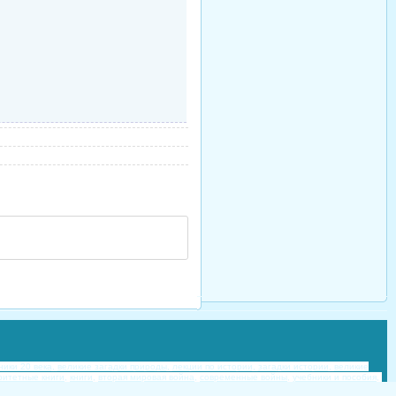
ики 20 века,
великие загадки природы,
лекции по истории,
загадки истории,
великие
ритетные книги,
книги,
вторая мировая война,
современные войны,
учебники и пособия,