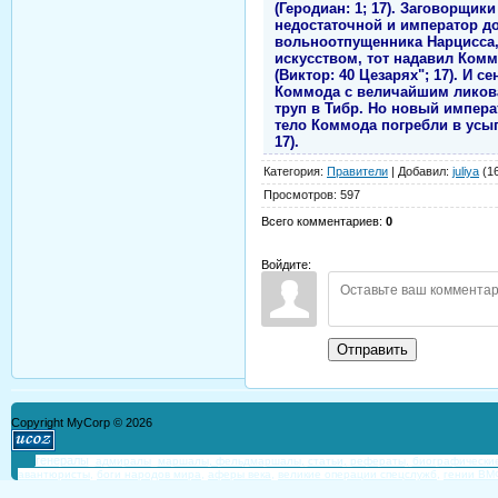
(Геродиан: 1; 17). Заговорщик
недостаточной и император до
вольноотпущенника Нарцисса,
искусством, тот надавил Комм
(Виктор: 40 Цезарях"; 17). И с
Коммода с величайшим ликова
труп в Тибр. Но новый импера
тело Коммода погребли в усы
17).
Категория
:
Правители
|
Добавил
:
juliya
(16
Просмотров
:
597
Всего комментариев
:
0
Войдите:
Отправить
Copyright MyCorp © 2026
генералы
,
адмиралы
,
маршалы, фельдмаршалы,
статьи,
рефераты,
биографически
авантюристы,
боги народов мира,
аферы века,
великие операции спецслужб,
гении ВМ