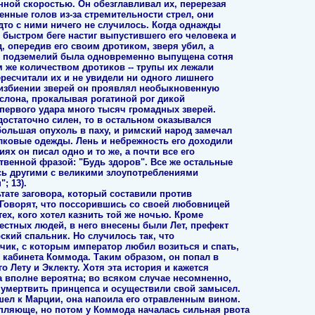
ной скоростью. Он обезглавливал их, перерезая
нные голов из-за стремительности стрел, они
дто с ними ничего не случилось. Когда однажды
быстром беге настиг выпустившего его человека и
, опередив его своим дротиком, зверя убил, а
 из подземелий была одновременно выпущена сотня
м же количеством дротиков -- трупы их лежали
ересчитали их и не увидели ни одного лишнего
ри избиении зверей он проявлял необыкновенную
 слона, прокалывая рогатиной рог дикой
первого удара много тысяч громадных зверей.
достаточно силен, то в остальном оказывался
большая опухоль в паху, и римский народ замечал
елковые одежды. Лень и небрежность его доходили
иях он писал одно и то же, а почти все его
твенной фразой: "Будь здоров". Все же остальные
сь другими с великими злоупотреблениями
; 13).
ьтате заговора, который составили против
 Говорят, что поссорившись со своей любовницей
ех, кого хотел казнить той же ночью. Кроме
естных людей, в него внесены были Лет, префект
ский спальник. Но случилось так, что
ик, с которым император любил возиться и спать,
з кабинета Коммода. Таким образом, он попал в
го Лету и Эклекту. Хотя эта история и кажется
 вполне вероятна; во всяком случае несомненно,
 умертвить принцепса и осуществили свой замысел.
шел к Марции, она напоила его отравленным вином.
пляюще, но потом у Коммода началась сильная рвота