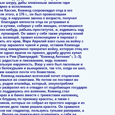
анью шкуру, дабы зловонным запахом гари
едено в исполнение.
дия Кассия, Коммод сопровождал отца в его
ле этого, в 176 г., он был провозглашен
оду, в нарушение закона о возрасте, получил
 благодаря мягкости отца он устраивал в
и кутежи, собирал у себя женщин, отличавшихся
ких-нибудь рабынь-проституток, и, издеваясь над
 лупанарий. Он завел у себя также упряжку коней
ь возницей, правил колесницами и пировал с
ить его нрав, Марк Аврелий взял сына на войну с
атор заразился чумой и умер, оставив Коммода
мод немедленно прекратил войну, которую отец его
ия одних врагов он принял, дружбу других купил
ого в Рим (Лампридий: "Коммод Антонин"-; 1--3).
 с радостью и ликованием, ведь помимо
ельную наружность. Взор у него был ласковым и
 белокурыми и вьющимися, так что, когда он шел,
им казался почти что божеством.
и Коммод оказывал всяческий почет отцовским
зовался их советами. Но потом он поставил во
, родом италийца, который, злоупотребляя
 развратил его и отвадил от подобающих государю
отно поддавшись его влиянию, Коммод стал
ирах и в банях вместе с тремястами наложниц,
и блудниц по признаку красоты, а также с
иков, которых он собрал из простого народа и из
причем дело также решала красота. Он сражался
ков как гладиатор, пользуясь тупыми рапирами, а
 Иногда он приказывал осквернять у себя на