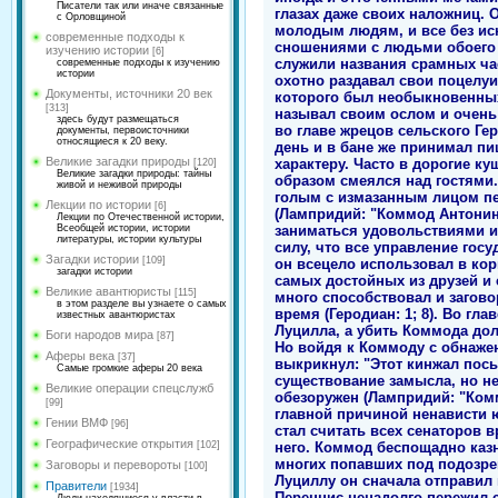
Писатели так или иначе связанные
глазах даже своих наложниц. 
с Орловщиной
молодым людям, и все без иск
современные подходы к
сношениями с людьми обоего
изучению истории
[6]
служили названия срамных час
современные подходы к изучению
истории
охотно раздавал свои поцелуи.
Документы, источники 20 век
которого был необыкновенных
[313]
называл своим ослом и очень
здесь будут размещаться
во главе жрецов сельского Ге
документы, первоисточники
относящиеся к 20 веку.
день и в бане же принимал пи
Великие загадки природы
характеру. Часто в дорогие к
[120]
Великие загадки природы: тайны
образом смеялся над гостями
живой и неживой природы
голым с измазанным лицом п
Лекции по истории
[6]
(Лампридий: "Коммод Антонин"
Лекции по Отечественной истории,
заниматься удовольствиями и
Всеобщей истории, истории
литературы, истории культуры
силу, что все управление госу
Загадки истории
[109]
он всецело использовал в кор
загадки истории
самых достойных из друзей и 
Великие авантюристы
[115]
много способствовал и загово
в этом разделе вы узнаете о самых
время (Геродиан: 1; 8). Во гл
известных авантюристах
Луцилла, а убить Коммода до
Боги народов мира
[87]
Но войдя к Коммоду с обнаже
Аферы века
[37]
выкрикнул: "Этот кинжал посы
Самые громкие аферы 20 века
существование замысла, но не
Великие операции спецслужб
обезоружен (Лампридий: "Комм
[99]
главной причиной ненависти ю
Гении ВМФ
[96]
стал считать всех сенаторов 
Географические открытия
него. Коммод беспощадно казни
[102]
многих попавших под подозрени
Заговоры и перевороты
[100]
Луциллу он сначала отправил 
Правители
[1934]
Переннис ненадолго пережил с