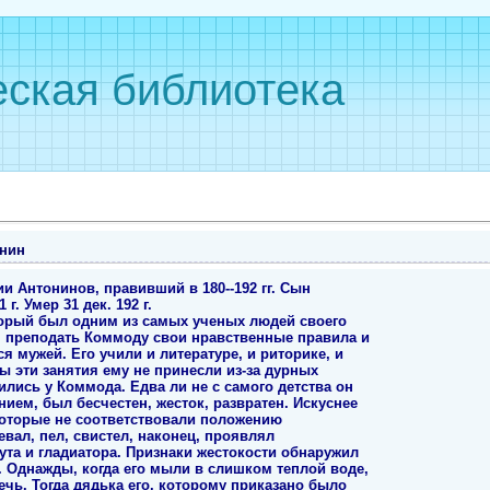
ская библиотека
нин
и Антонинов, правивший в 180--192 гг. Сын
 г. Умер 31 дек. 192 г.
орый был одним из самых ученых людей своего
ся преподать Коммоду свои нравственные правила и
 мужей. Его учили и литературе, и риторике, и
 эти занятия ему не принесли из-за дурных
ились у Коммода. Едва ли не с самого детства он
ем, был бесчестен, жесток, развратен. Искуснее
 которые не соответствовали положению
евал, пел, свистел, наконец, проявлял
та и гладиатора. Признаки жестокости обнаружил
. Однажды, когда его мыли в слишком теплой воде,
ечь. Тогда дядька его, которому приказано было