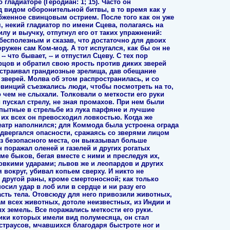
о гладиаторе (Геродиан: 1; 15). Часто он
 видом оборонительной битвы, в то время как у
бженное свинцовым острием. После того как он уже
, некий гладиатор по имени Сцева, полагаясь на
лу и выучку, отпугнул его от таких упражнений:
 бесполезным и сказав, что достаточно для двоих
ружен сам Ком-мод. А тот испугался, как бы он не
- что бывает, -- и отпустил Сцеву. С тех пор
орцов и обратил свою ярость против диких зверей
 устраивал грандиозные зрелища, дав обещание
 зверей. Молва об этом распространилась, и со
овинций съезжались люди, чтобы посмотреть на то,
о чем не слыхали. Толковали о меткости его руки
и пускал стрелу, не зная промахов. При нем были
пытные в стрельбе из лука парфяне и лучшие
 их всех он превосходил ловкостью. Когда же
еатр наполнился; для Коммода была устроена ограда
одвергался опасности, сражаясь со зверями лицом
 из безопасного места, он выказывал больше
н поражал оленей и газелей и других рогатых
ме быков, бегая вместе с ними и преследуя их,
ловкими ударами; львов же и леопардов и других
 вокруг, убивал копьем сверху. И никто не
и другой раны, кроме смертоносной; как только
сил удар в лоб или в сердце и ни разу его
асть тела. Отовсюду для него привозили животных,
ам всех животных, дотоле неизвестных, из Индии и
 земель. Все поражались меткости его руки.
ники которых имели вид полумесяца, он стал
страусов, мчавшихся благодаря быстроте ног и