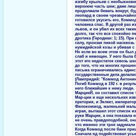
изгибу крыльев с необыкновен
верхнюю часть шеи; даже лише
продолжали бежать вокруг, бу
леопард в своем чрезвычайно 
готовился укусить его, Коммод
человека спас. В другой раз
львов, и он убил их всех таки
долго, так что все спокойно п
дротика (Геродиан: 1; 15). П
силу, пронзая пикой насквозь
нумидийской козы и убивая с 
Но если во всем этом он был 
слаб и немощен. У него была 
этот его недостаток сквозь ш
до того, что на многих прошен
письма ограничивались единс
государственные дела делали
(Лампридий: "Коммод Антонин"
Погиб Коммод в 192 г. в резул
него ближайшие к нему люди.
МарциеЙ, он составил список т
Мар-ции и еще нескольких изв
претория, и Эклект, император
Филокоммод, маленький мальч
играя, выташил этот список и
руки Марции, а она показала е
не очень правдоподобной, она
что именно эти трое задумали
Когда Коммод после бани при
Сначала яд подействовал усы