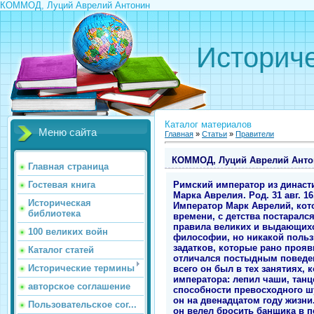
КОММОД, Луций Аврелий Антонин
Историче
Каталог материалов
Меню сайта
Главная
»
Статьи
»
Правители
КОММОД, Луций Аврелий Анто
Главная страница
Римский император из династи
Гостевая книга
Марка Аврелия. Род. 31 авг. 161
Историческая
Император Марк Аврелий, кот
библиотека
времени, с детства постарал
правила великих и выдающихся
100 великих войн
философии, но никакой пользы
задатков, которые рано прояв
Каталог статей
отличался постыдным поведени
Исторические термины
всего он был в тех занятиях,
императора: лепил чаши, танц
авторское соглашение
способности превосходного шу
он на двенадцатом году жизни
Пользовательское сог...
он велел бросить банщика в п