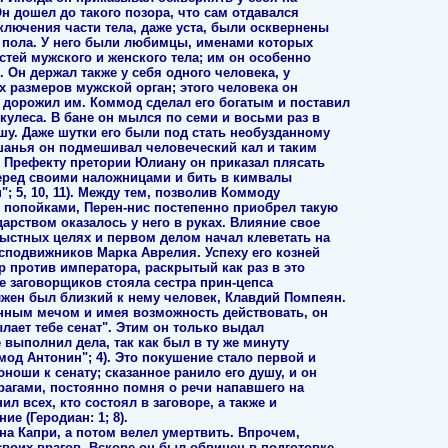
Он дошел до такого позора, что сам отдавался
лючения части тела, даже уста, были осквернены
 пола. У него были любимцы, именами которых
тей мужского и женского тела; им он особенно
 Он держал также у себя одного человека, у
 размеров мужской орган; этого человека он
 дорожил им. Коммод сделал его богатым и поставил
ркулеса. В бане он мылся по семи и восьми раз в
шу. Даже шутки его были под стать необузданному
ушанья он подмешивал человеческий кал и таким
. Префекту претории Юлиану он приказал плясать
еред своими наложницами и бить в кимвалы
; 5, 10, 11). Между тем, позволив Коммоду
 попойками, Перен-нис постепенно приобрел такую
дарством оказалось у него в руках. Влияние свое
ыстных целях и первом делом начал клеветать на
сподвижников Марка Аврелия. Успеху его козней
р против императора, раскрытый как раз в это
аве заговорщиков стояла сестра прин-цепса
лжен был близкий к нему человек, Клавдий Помпеян.
нным мечом и имея возможность действовать, он
лает тебе сенат". Этим он только выдал
 выполнил дела, так как был в ту же минуту
од Антонин"; 4). Это покушение стало первой и
ноши к сенату; сказанное ранило его душу, и он
врагами, постоянно помня о речи напавшего на
л всех, кто состоял в заговоре, а также и
е (Геродиан: 1; 8).
на Капри, а потом велел умертвить. Впрочем,
воих врагов. Вскоре он был обвинен в подготовке