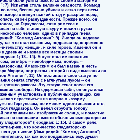
 гибели были убиты вместе со своими матерями
; 7). Испытав столь великие опасности, Коммод
 ко всем, беспощадно убивая и легко веря всем
н вскоре откинул всякий стыд и раскрыл перед
пасть своей разнузданности. Прежде всего, он
одом, но Геркулесом, сняв римское и
ивал на себя львиную шкуру и носил в руках
 несколько человек, одних в припадке гнева,
придий: "Коммод Антонин"; 9). Иногда он надевал
у, так что стал смешным, подражая одновременно
ительству женщин, и силе героев. Изменил он и
ив древние и назвав все месяцы своими
диан: 1; 13-- 14). Август стал именоваться
есом, октябрь -- непобедимым, ноябрь --
амазонским. Амазонским он был назван в честь
а Марции, портретом которой в виде амазонки он
д Антонин"; 11). Он поставил и свои статуи по
ания сената статую с натянутым луком -- он
е грозило ужасом. Эту статую сенат после его
ажение свободы. Не сдерживая себя, он опустился
наженным участвовать в публичных зрелищах, как
ожелал переселиться из дворца в казарму
уже не Геркулесом, но именем одного знаменитого,
гося гладиатора. Он велел отрубить голову
ой римлянами как изображение солнца, и поместил
дписав на основании вместо обычных императорских
 гладиаторов" (Геродиан: 1; 15). В самом деле,
ретиа-риев, что количество гладиаторских
 него до тысячи (Лампридий: "Коммод Антонин";
дивительно, так как все поддавались ему, думая