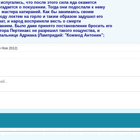
и испугались, что после этого сила яда окажется
гадается о покушении. Тогда они подослали к нему
 мастера натираний. Как бы занимаясь своим
оду локтем на горло и таким образом задушил его
енат, и народ восприняли весть о смерти
нием. Было даже принято постановление бросить его
тора Пертинакс не разрешил такого кощунства, и
пальнице Адриана (Лампридий: "Коммод Антонин";
 Ноя 2012)
е данные,
писатели орловцы,
современные подходы к изучению истории,
документы, источн
Ф,
географические открытия,
заговоры и перевороты,
правители,
презентации к урокам,
ра