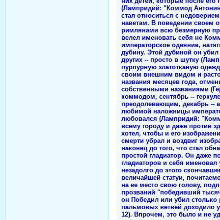
них детей, которые после его
(Лампридий: "Коммод Антонин"
стал относиться с недоверием
наветам. В поведении своем о
римлянами всю безмерную про
велел именовать себя не Комм
императорское одеяние, натяг
дубину. Этой дубиной он убил
других -- просто в шутку (Лам
пурпурную златотканую одежд
своим внешним видом и расточ
названия месяцев года, отмен
собственными названиями (Геро
коммодом, сентябрь -- геркул
преодолевающим, декабрь -- 
любимой наложницы император
любовался (Лампридий: "Коммо
всему городу и даже против зд
хотел, чтобы и его изображени
смерти убрал и воздвиг изобр
наконец до того, что стал об
простой гладиатор. Он даже п
гладиаторов и себя именовал 
незадолго до этого скончавше
величайшей статуи, почитаем
на ее место свою голову, по
прозваний "победивший тысячу
он Победил или убил столько 
пальмовых ветвей доходило у
12). Впрочем, это было и не у