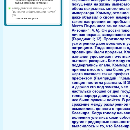
Люди находящиеся у власти в
разные периоды истории)))
покушения на жизнь императо
обоих вскрылись многочисле
кандидатский минимум по
"истории и философии науки"
императора. Коммод отменил 
[80]
даже объявил о своем намере
ответы на вопросы
таком настроении он пробыл н
Место Пе-ренниса занял воль
Антонин"; 4, 6). Он достиг та
личная охрана, заведование 
(Геродиан: I; 12). Произволу 
усмотрению даже вольноотпущ
патрициям. Тогда впервые в о
провинции были проданы. Кле
изгнания удостаивал почетных
пытался раскрыть Коммоду гл
подвергались опале. Коммод в
причем вместе с ним было ум
жертв оказался также префект
префектом (Лампридий: "Коммо
концов постигла расплата. В 1
и держал его под замком, чем
настолько отошел от дел госуд
толпа народа двинулась к его
нее были пушены войска. В ре
сражение между разъяренной 
осмелились донести о происх
Клеандра. Когда голову нена
волнения улеглись сами собой 
другие придворные вольноотп
выяснилось и то, что Клеандр