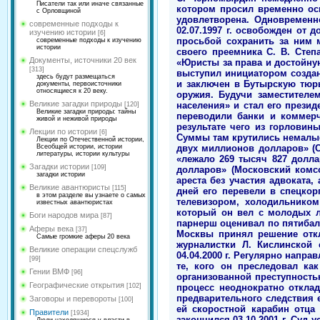
Писатели так или иначе связанные
с Орловщиной
современные подходы к
изучению истории
[6]
современные подходы к изучению
истории
Документы, источники 20 век
[313]
здесь будут размещаться
документы, первоисточники
относящиеся к 20 веку.
Великие загадки природы
[120]
Великие загадки природы: тайны
живой и неживой природы
Лекции по истории
[6]
Лекции по Отечественной истории,
Всеобщей истории, истории
литературы, истории культуры
Загадки истории
[109]
загадки истории
Великие авантюристы
[115]
в этом разделе вы узнаете о самых
известных авантюристах
Боги народов мира
[87]
Аферы века
[37]
Самые громкие аферы 20 века
Великие операции спецслужб
[99]
Гении ВМФ
[96]
Географические открытия
[102]
Заговоры и перевороты
[100]
Правители
[1934]