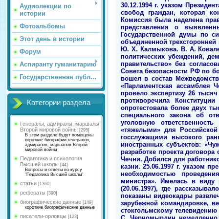
Аудиолекции по
истории
Фотоальбомы
Этот день в истории
Форум
Аспиранту гуманитарию
Государственная публ...
Категории раздела
Генералы, адмиралы, маршалы
Второй мировой войны
[295]
В этом разделе будут помещены
короткие биографии генералов,
адмиралов, маршалов Второй
мировой войны
Педагогика и психология
Высшей школы
[44]
Вопросы и ответы по курсу
"Педагогика Высшей школы"
статьи
[1360]
рефераты
[390]
биографические данные
[149]
короткие биографические данные
писатели-орловцы
[123]