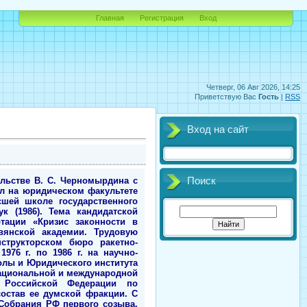
Главная
Регистрация
Вход
Четверг, 06 Авг 2026, 14:25
Приветствую Вас
Гость
|
RSS
Вход на сайт
ные письма. Покинув СИЗО, заявил, что виновен не он, а совсем другие, те, кого он преследовал как председатель межведомственной комиссии Совета безопасности по борьбе с коррупцией и организованной преступностью. 25.07.2000 г. Следственный комитет при МВД РФ завершил расследование его дела. Судебный процесс неоднократно откладывался, шел с перерывами. Анастасия, дочь В. А. Ковалева, неожиданно заявила, что в ходе предварительного следствия ее склоняли к самоубийству. Якобы во время обыска у них дома один из оперативников оставил ей скоростной карабин отца и два патрона к нему, сказав: «Это для вас…» (Московский комсомолец. 04.10.2001). Процесс закончился 03.10.2001 г. Суд установил, что из 9 миллиардов неденоминированных рублей, перечисленных спонсорами за три с половиной года в созданный им Фонд общественной защиты прав граждан, по назначению было направлено лишь 11 процентов суммы, а 1 млрд. 29 млн рублей оказались разворованными. Министр и его помощник по фонду А. Максимов, тоже проходивший по делу, составляли подложные договоры, в том числе с фиктивными фирмами, и перечисляли на их счета крупные суммы. В качестве взяток министр и его помощник брали земельные участки, квартиры, несколько десятков тысяч долларов. Тем самым нанесли государству изрядный ущерб, а также подорвали доверие граждан к высшим юридическим инстанциям. Командировку в Иран оформлял одновременно по линии Минюста и по линии фонда. В фонде сказал, что все отчетные документы (на 20 млн рублей) потерял. На средства фонда в Швейцарию ездили его жена и дочь. Даже памятник на могиле матери министр юстиции поставил за казенный счет. В. А. Ковалев решением суда был приговорен к девяти годам, а его помощник к шести годам лишения свободы условно с испытательным сроком соответственно в 5 и 4 года. По официальной версии, при назначении такого мягкого наказания суд учел слабое состояние здоровья главного подсудимого. Согласно решению суда, у В. А. Ковалева и А. Максимова конфискованы два земельных участка в Одинцовском районе Московской области и две квартиры в Москве как нажитые преступным путем. В доход государства обращены 40 тысяч долларов, полученных В. А. Ковалевым в виде взятки. Оба подсудимые лишены классных чинов советников юстиции и права занимать должности в правоохранительных органах и органах юстиции в течение трех лет. Автор около 200 научных работ по п
Поиск