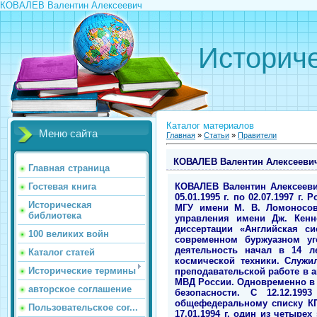
КОВАЛЕВ Валентин Алексеевич
Историче
Каталог материалов
Меню сайта
Главная
»
Статьи
»
Правители
КОВАЛЕВ Валентин Алексееви
Главная страница
КОВАЛЕВ Валентин Алексеевич (10.01.1944). Министр юстиции Российской Федерации в правительстве В. С. Черномырдина с 05.01.1995 г. по 02.07.1997 г. Родился в г. Днепропетровске Украинской ССР. Образование получил на юридическом факультете МГУ имени М. В. Ломоносова, в аспирантуре юридического факультета МГУ (1975) и в Высшей школе государственного управления имени Дж. Кеннеди Гарвардского университета (США). Доктор юридических наук (1986). Тема кандидатской диссертации «Английская система судебных доказательств» (1976). Тема докторской диссертации «Кризис законности в современном буржуазном уголовном процессе». Профессор. Академик международной славянской академии. Трудовую деятельность начал в 14 лет на Днепропетровском металлургическом комбинате и в конструкторском бюро ракетно-космической техники. Служил в Советской Армии и МВД. Полковник внутренней службы. С 1976 г. по 1986 г. на научно-преподавательской работе в академии МВД. В 1986—1993 гг. профессор Высшей юридической школы и Юридического института МВД России. Одновременно в 1992—1993 гг. генеральный директор юридического центра Фонда национальной и международной безопасности. С 12.12.1993 г. депутат Государственной думы Федерального собрания Российской Федерации по общефедеральному списку КПРФ. В КПРФ не состоял, но баллотировался от нее и входил в состав ее думской фракции. С 17.01.1994 г. один из четырех заместителей Председателя Государственной Думы Федерального Собрания РФ первого созыва. 30.12.1994 г. указом Президента РФ возглавил Временную наблюдательную комиссию по соблюдению конституционных прав и свобод граждан, которая контролировала эти вопросы в процессе восстановления законности в Чеченской республике. Комиссия была наделена правом получать информацию от руководителей операций в Чечне, наблюдать за ее ходом и делать представления о выявленных нарушениях прав и свобод граждан Президенту РФ. Одновременно возглавлял штаб Государственной думы по ситуации, связанной с вооруженным конфликтом в Чеченской Республике. Был председателем объединенной трехсторонней комиссии по правам человека в Чечне. С 05.01.1995 г. министр юстиции РФ. Сменил на этом посту Ю. Х. Калмыкова. В. А. Ковалева представлял руководящему составу Минюста С. М. Шахрай. Сразу же открестился от прежних политических убеждений, демонстрировал показную преданность Б. Н. Ельцину. 10.01.1995 г. за
Гостевая книга
Историческая
библиотека
100 великих войн
Каталог статей
Исторические термины
авторское соглашение
Пользовательское сог...