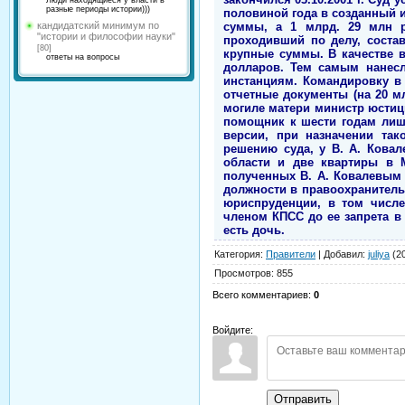
Люди находящиеся у власти в
разные периоды истории)))
кандидатский минимум по
"истории и философии науки"
[80]
ответы на вопросы
Категория
:
Правители
|
Добавил
:
juliya
(20
Просмотров
:
855
Всего комментариев
:
0
Войдите:
Отправить