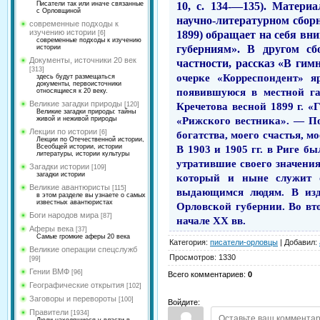
10, с. 134-—135). Матер
Писатели так или иначе связанные
с Орловщиной
научно-литературном сборн
современные подходы к
изучению истории
1899) обращает на себя вн
[6]
современные подходы к изучению
губерниям». В другом сб
истории
Документы, источники 20 век
частности, рассказ «В гим­
[313]
очерке «Корреспондент» я
здесь будут размещаться
документы, первоисточники
появившуюся в местной га
относящиеся к 20 веку.
Великие загадки природы
Кречетова весной 1899 г. «
[120]
Великие загадки природы: тайны
«Рижского вестника». — По
живой и неживой природы
Лекции по истории
богатства, моего счастья, м
[6]
Лекции по Отечественной истории,
В 1903 и 1905 гг. в Риге 
Всеобщей истории, истории
литературы, истории культуры
утра­тившие своего значени
Загадки истории
[109]
загадки истории
который и ныне служит о
Великие авантюристы
[115]
выдающимся людям. В изда
в этом разделе вы узнаете о самых
известных авантюристах
Орловской губернии. Во в
Боги народов мира
[87]
начале
XX
вв.
Аферы века
[37]
Самые громкие аферы 20 века
Категория
:
писатели-орловцы
|
Добавил
:
Великие операции спецслужб
Просмотров
:
1330
[99]
Гении ВМФ
[96]
Всего комментариев
:
0
Географические открытия
[102]
Заговоры и перевороты
[100]
Войдите:
Правители
[1934]