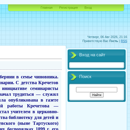
Главная
Регистрация
Вход
Четверг, 06 Авг 2026, 21:16
Приветствую Вас
Гость
|
RSS
Вход на сайт
убернии в
семье
чиновника.
Поиск
а­рии. С детства Кречетов
о инициативе семинаристы
начал трудиться — служил
ыла опубликована
в
газете
ной работы Кречетова —
 стал учителем в церковно-
ства библиотеку для детей и
вского (ныне Тартуского)
их бес­порядках 1899 г. его