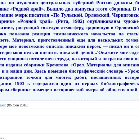
иалы по изучению центральных губерний России должны 
ике «Родной край». Вышло два выпуска этого сборника. В од
имание очерк писателя «По Тульской, Орловской, Черниговск
орнике «Родной край» (Рига, 1902) опубликова­ны художе
назии»,
рисующий тяжелую атмосферу,
царившую
в Орловской
рко пока­зана реакция гимназического начальства па стат
зете. Материал, приготовленный еще для нескольких томов
Горе мое не­возможно описать никаким пером, — писал он в 
терю мою нельзя оценить никакой ценой...'Окажите мне соде
оего упорного пятилетнего труда, на который я потратил свои 
были изданы сборники Кречетова «Орел. Материалы для описан
я и в наши дни. Здесь помещен биогра­фический словарь «Ур
тправной точкой для многих работ, посвященных истор
нии 1903 г. содержится один из первых библиографи­чес
тором сборнике помещен исторический очерк об общественно
alex
(05 Сен 2010)