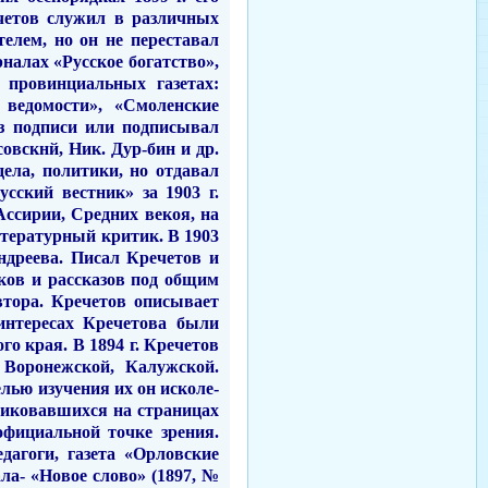
ечетов служил в различных
елем, но он не переставал
налах «Русское богатство»,
н провинциальных газетах:
е ведомости», «Смоленские
ез подписи или подписывал
совскнй, Ник. Дур-бин и др.
ела, политики, но отдавал
сский вестник» за 1903 г.
Ассирии, Средних векоя, на
итературный критик. В 1903
ндреева. Писал Кречетов и
рков и рассказов под общим
втора. Кречетов
описывает
интересах Кречетова были
го края. В 1894 г. Кречетов
Воронежской, Ка­лужской.
лью изучения их он исколе­
ликовавшихся на страницах
официальной точке зрения.
дагоги, газета «Орловские
ла- «Новое слово» (1897, №