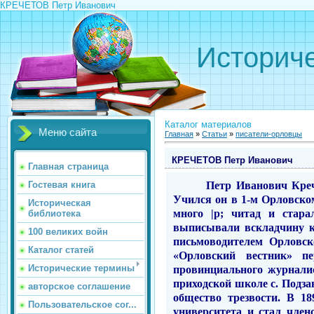
КРЕЧЕТОВ Петр Иванович
Историче
Каталог материалов
Меню сайта
Главная
»
Статьи
»
писатели-орловцы
КРЕЧЕТОВ Петр Иванович
Главная страница
Петр Иванович Крече
Гостевая книга
Учился
он в 1-м Орловско
Историческая
много |р; читад и стара
библиотека
выписывали вскладчину к
100 великих войн
письмоводителем Орловск
Каталог статей
«Орловский вестник» п
Исторические термины
провинциального журналис
приходской школе с. Подзав
авторское соглашение
общество трезвости. В 1
Пользовательское сог...
университета
и
стал член