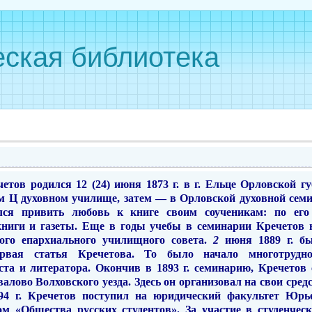
ская библиотека
тов ро­дился 12 (24) июня 1873 г. в г. Ельце Орловской г
м Ц духовном училище, затем — в Орловской духовной семин
лся привить лю­бовь к книге своим соучени­кам: по ег
ниги и газеты. Еще
в
годы учебы в семинарии Кречетов 
ого епархиаль­ного училищного совета.
2
июня 1889 г. б
ервая статья Кречетова. То было начало многотруд­
та и лите­ратора. Окончив
в
1893 г. семинарию, Кречетов
алово Волховского уезда. Здесь он организовал на свои сред
894 г. Кречетов поступил на юридический факультет Юрье
ом «Общества русских студентов». За участие
в
студенческ