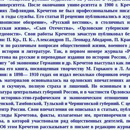
иверситета. После окончания униве-рситета в 1900 г. Кр
ниях
Лифляндии.
Кречетов не был профессиональным писат
и в годы службы. Его статьи И рецензии публиковались в жур
вописное обозрение», «Русский вест­ник», в столичных 
усская жизнь», «Сын Отечества», «Орловские губерн­ски
едо­мости». Свои работы Кречетов зачастую публиковал б
и: П. Кр., П. К-, Александров П., Леонард Абодаров, П. Кра
ги по различным вопросам общест­венной жизни, военного д
о
истории и литературе. Так, в первом номере журнала «Ру
това на русские и переводные издания по истории Рос­сии, 
нигу "об экономике Германии и др. Кречетов выступал как л
ана его книга,
посвященная
творчеству М. Горького и Л. А
ия: в 1898— 1910 годах он издал несколько сборников оче
ь материалов основыва­лась на орловских впечатлениях а
ю и скучную, полную страха и ли­шений. Но основным в 
ьтура центральных губерний России, и в частности Ор­ловско
в
историко-этно-графическом и экономическом отношении 
нской, Тамбовской, Туль­ской и Черниговской губерний. С це
центр России. Свои впечатления
он
описывал в статьях, пуб
згляды Кречетова, факты, излагаемые им, про­тиворечили 
а, в которой участвовали ряд об­щественных деятелей, пе
 Об этом Кречетов рассказывает в письме в ре­дакцию журна