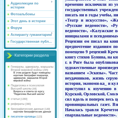
Аудиолекции по
временно исключили из ун
истории
государственных учрежде
Фотоальбомы
писать
ни
в годы учебы, н
«Театр и искусство», «Жи
Этот день в истории
«Русские ведомо­сти», «Р
Форум
ведомости», «Калужские в
Аспиранту гуманитарию
инициалами
и
псевдонимам
Рецензии ом писал на кни
Государственная публ...
предпочте­ние изданиям
п
помещено 9 рецензий Крече
Категории раздела
книгу стихов Бунина, на к
г. в Ри­ге была опубликов
Генералы, адмиралы, маршалы
художественные произведен
Второй мировой войны
[295]
названием «Эскизы». Част
В этом разделе будут помещены
короткие биографии генералов,
неудачников, жизнь серу
адмиралов, маршалов Второй
мировой войны
история, экономи-ка_ и кул
Педагогика и психология
приступил к изучению
Высшей школы
[44]
Вопросы и ответы по курсу
Курской, Орловской, Смоле
"Педагогика Высшей школы"
сил вдоль
и
поперек весь 
статьи
[1360]
провинци­альных газет. В
рефераты
[390]
биографические данные
Началась травля Кречетов
[149]
короткие биографические данные
епархиаль­ные ведомости».
писатели-орловцы
[123]