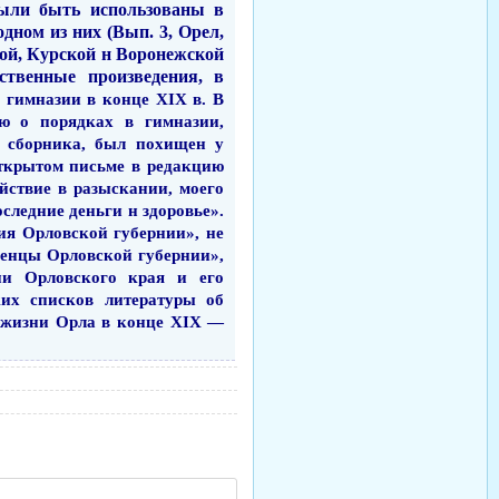
были быть использованы в
­ном из них (Вып. 3, Орел,
ой, Кур­ской
н
Воронежской
ственные произведения, в
 гимназии в конце
XIX
в. В
ью о порядках в гимназии,
 сбор­ника, был похищен у
открытом пись­ме в редакцию
йствие в разыскании, моего
последние деньги
н
здо­ровье».
ия Орловской губернии», не
оженцы Орловской губернии»,
ии Орловского края и его
ких списков литературы об
й жизни Орла
в
конце
XIX
—