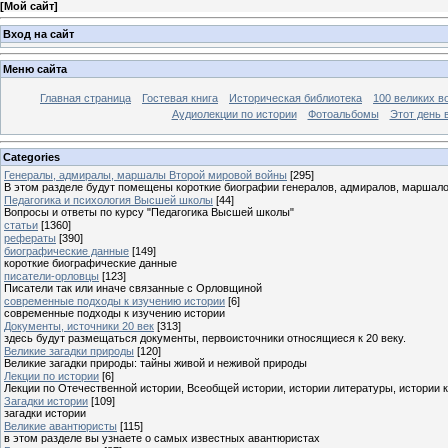
[
Мой сайт
]
Вход на сайт
Меню сайта
Главная страница
Гостевая книга
Историческая библиотека
100 великих в
Аудиолекции по истории
Фотоальбомы
Этот день 
Categories
Генералы, адмиралы, маршалы Второй мировой войны
[295]
В этом разделе будут помещены короткие биографии генералов, адмиралов, маршал
Педагогика и психология Высшей школы
[44]
Вопросы и ответы по курсу "Педагогика Высшей школы"
статьи
[1360]
рефераты
[390]
биографические данные
[149]
короткие биографические данные
писатели-орловцы
[123]
Писатели так или иначе связанные с Орловщиной
современные подходы к изучению истории
[6]
современные подходы к изучению истории
Документы, источники 20 век
[313]
здесь будут размещаться документы, первоисточники относящиеся к 20 веку.
Великие загадки природы
[120]
Великие загадки природы: тайны живой и неживой природы
Лекции по истории
[6]
Лекции по Отечественной истории, Всеобщей истории, истории литературы, истории 
Загадки истории
[109]
загадки истории
Великие авантюристы
[115]
в этом разделе вы узнаете о самых известных авантюристах