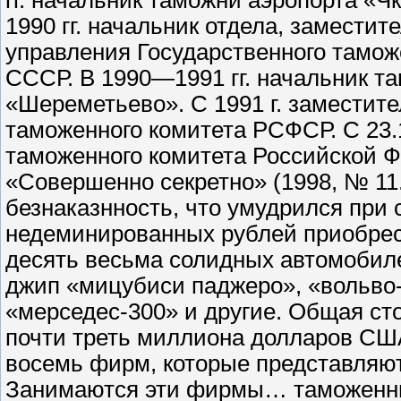
гг. начальник таможни аэропорта «Ч
1990 гг. начальник отдела, замести
управления Государственного тамож
СССР. В 1990—1991 гг. начальник т
«Шереметьево». С 1991 г. заместите
таможенного комитета РСФСР. С 23.1
таможенного комитета Российской Ф
«Совершенно секретно» (1998, № 11.
безнаказнность, что умудрился при 
недеминированных рублей приобрес
десять весьма солидных автомобиле
джип «мицубиси паджеро», «вольво-
«мерседес-300» и другие. Общая ст
почти треть миллиона долларов США
восемь фирм, которые представляю
Занимаются эти фирмы… таможенны