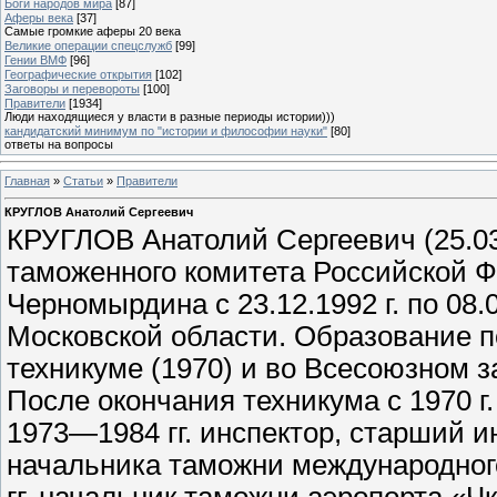
Боги народов мира
[87]
Аферы века
[37]
Самые громкие аферы 20 века
Великие операции спецслужб
[99]
Гении ВМФ
[96]
Географические открытия
[102]
Заговоры и перевороты
[100]
Правители
[1934]
Люди находящиеся у власти в разные периоды истории)))
кандидатский минимум по "истории и философии науки"
[80]
ответы на вопросы
Главная
»
Статьи
»
Правители
КРУГЛОВ Анатолий Сергеевич
КРУГЛОВ Анатолий Сергеевич (25.03
таможенного комитета Российской Ф
Черномырдина с 23.12.1992 г. по 08.
Московской области. Образование 
техникуме (1970) и во Всесоюзном з
После окончания техникума с 1970 г.
1973—1984 гг. инспектор, старший и
начальника таможни международног