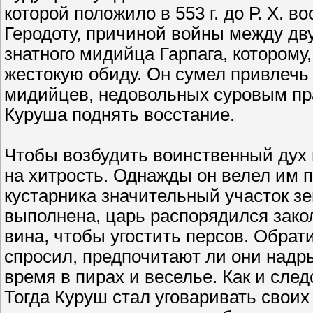
которой положило в 553 г. до Р. Х. 
Геродоту, причиной войны между дв
знатного мидийца Гарпага, которому
жестокую обиду. Он сумел привлечь
мидийцев, недовольных суровым пра
Куруша поднять восстание.
Чтобы возбудить воинственный дух 
на хитрость. Однажды он велел им п
кустарника значительный участок зе
выполнена, царь распорядился закол
вина, чтобы угостить персов. Обра
спросил, предпочитают ли они надры
время в пирах и веселье. Как и сле
Тогда Куруш стал уговаривать свои