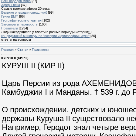
Боги народов мира
[87]
Аферы века
[37]
Самые громкие аферы 20 века
Великие операции спецслужб
[99]
Гении ВМФ
[96]
Географические открытия
[102]
Заговоры и перевороты
[100]
Правители
[1934]
Люди находящиеся у власти в разные периоды истории)))
кандидатский минимум по "истории и философии науки"
[80]
ответы на вопросы
Главная
»
Статьи
»
Правители
КУРУШ II (КИР II)
КУРУШ II (КИР II)
Царь Персии из рода АХЕМЕНИДОВ, п
Камбуджии I и Манданы. † 539 г. до Р
О происхождении, детских и юношес
державы Куруша II существовало не
Например, Геродот знал четыре вер