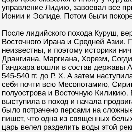
управление Лидию, завоевал все пр
Ионии и Эолиде. Потом были покоре
После лидийского похода Куруш, ве
Восточного Ирана и Средней Азии. 
неизвестны, и поэтому историки нич
Дрангиана, Маргиана, Хорезм, Согди
Гандхара вошли в состав державы А
545-540 гг. до Р. Х. А затем наступ
себя почти всю Месопотамию, Сирию
полуострова и Восточную Киликию. В
выступила в поход и начала продвиг
было потрачено персами на сложные
пишет, что одна из священных белых
царь велел разделить воды этой рек