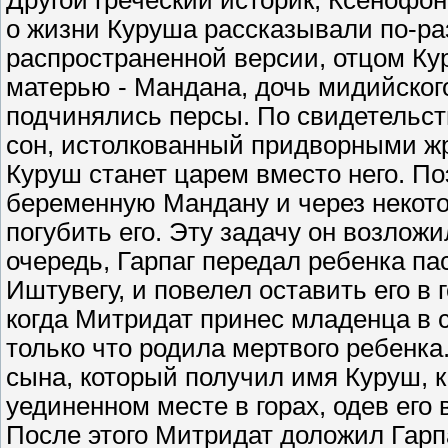
Другой греческий историк, Ксенофонт,
о жизни Куруша рассказывали по-ра
распространенной версии, отцом Ку
матерью - Мандана, дочь мидийского
подчинялись персы. По свидетельст
сон, истолкованный придворными жр
Куруш станет царем вместо него. П
беременную Мандану и через некото
погубить его. Эту задачу он возложи
очередь, Гарпаг передал ребенка па
Иштувегу, и повелел оставить его в 
когда Митридат принес младенца в св
только что родила мертвого ребенка
сына, который получил имя Куруш, к
уединенном месте в горах, одев его
После этого Митридат доложил Гарпаг