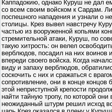
Каппадокию, однако Куруш не дал е
со всем своим войском к Сардам. Л
поспешного нападения и узнали о не
столицы. Крез вывел навстречу Кур
частью из вооруженной копьями кон
стремительной атаки, Куруш, по сов
такую хитрость: он велел освободит
верблюдов, посадил на них воинов 
впереди своего войска. Когда начал
виду и запаху верблюдов, обратили
соскочить с них и сражаться с враг
сопротивление, они в конце концов
этой неприступной крепости продол
найти тайную тропу, по которой они
неожиданный штурм решил исход вс
царь Крез оказался в плену у Куруша