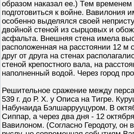
образом наказал ее.) Тем временем
подготовиться к войне. Вавилония и
особенно выделялся своей непристу
двойной стеной из сырцовых и обо
асфальта. Внешняя стена имела высо
расположенная на расстоянии 12 м о
друг от друга на стенах располагал
стеной крепостного вала, на расстоя
наполненный водой. Через город про
Решительное сражение между перса
539 г. до Р. Х. у Описа на Тигре. К
Набунаида Бэлшаррууцуром. В октяб
Сиппар, а через два дня - 12 октябр
Вавилоном. (Согласно Геродоту, он в
руслу, но современная событиям Вав