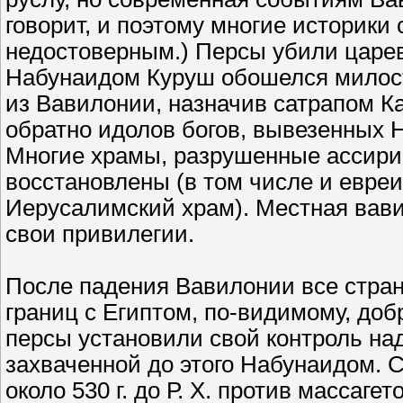
говорит, и поэтому многие историки
недостоверным.) Персы убили царе
Набунаидом Куруш обошелся милости
из Вавилонии, назначив сатрапом К
обратно идолов богов, вывезенных 
Многие храмы, разрушенные ассири
восстановлены (в том числе и евре
Иерусалимский храм). Местная вави
свои привилегии.
После падения Вавилонии все стран
границ с Египтом, по-видимому, доб
персы установили свой контроль на
захваченной до этого Набунаидом. 
около 530 г. до Р. Х. против массаге