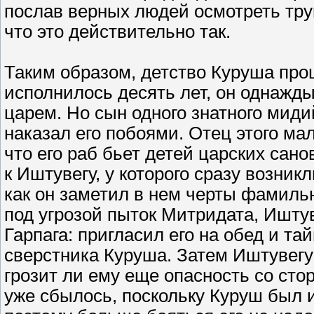
послав верных людей осмотреть тру
что это действительно так.
Таким образом, детство Куруша про
исполнилось десять лет, он однажд
царем. Но сын одного знатного миди
наказал его побоями. Отец этого ма
что его раб бьет детей царских сан
к Иштувегу, у которого сразу возникл
как он заметил в нем черты фамильн
под угрозой пыток Митридата, Иштув
Гарпага: пригласил его на обед и та
сверстника Куруша. Затем Иштувегу 
грозит ли ему еще опасность со сто
уже сбылось, поскольку Куруш был и