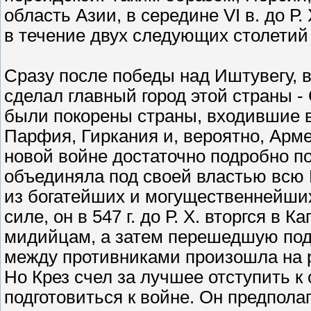
область Азии, в середине VI в. до Р
в течение двух следующих столетий 
Сразу после победы над Иштувегу, в 
сделал главный город этой страны -
были покорены страны, входившие 
Парфия, Гиркания и, вероятно, Арм
новой войне достаточно подробно по
объединяла под своей властью всю 
из богатейших и могущественнейших
силе, он в 547 г. до Р. Х. вторгся 
мидийцам, а затем перешедшую под 
между противниками произошла на р
Но Крез счел за лучшее отступить к
подготовиться к войне. Он предпола