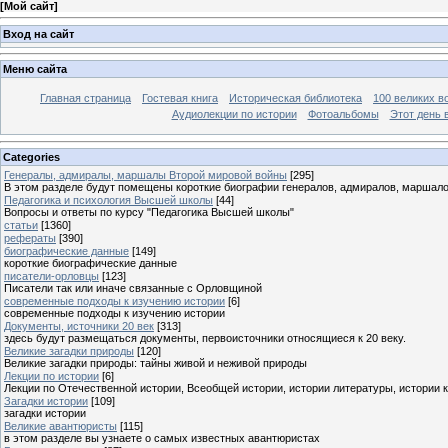
[
Мой сайт
]
Вход на сайт
Меню сайта
Главная страница
Гостевая книга
Историческая библиотека
100 великих в
Аудиолекции по истории
Фотоальбомы
Этот день 
Categories
Генералы, адмиралы, маршалы Второй мировой войны
[295]
В этом разделе будут помещены короткие биографии генералов, адмиралов, маршал
Педагогика и психология Высшей школы
[44]
Вопросы и ответы по курсу "Педагогика Высшей школы"
статьи
[1360]
рефераты
[390]
биографические данные
[149]
короткие биографические данные
писатели-орловцы
[123]
Писатели так или иначе связанные с Орловщиной
современные подходы к изучению истории
[6]
современные подходы к изучению истории
Документы, источники 20 век
[313]
здесь будут размещаться документы, первоисточники относящиеся к 20 веку.
Великие загадки природы
[120]
Великие загадки природы: тайны живой и неживой природы
Лекции по истории
[6]
Лекции по Отечественной истории, Всеобщей истории, истории литературы, истории 
Загадки истории
[109]
загадки истории
Великие авантюристы
[115]
в этом разделе вы узнаете о самых известных авантюристах