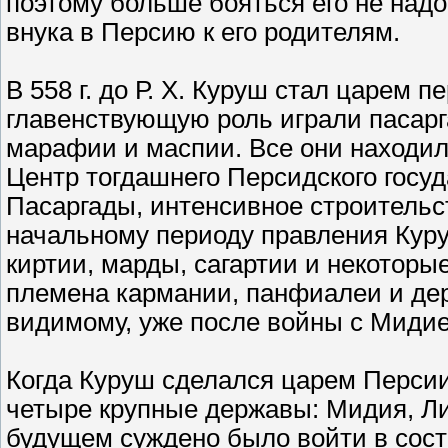
поэтому больше бояться его не надо
внука в Персию к его родителям.
В 558 г. до Р. Х. Куруш стал царем 
главенствующую роль играли пасарг
марафии и маспии. Все они находил
Центр тогдашнего Персидского госуд
Пасаргады, интенсивное строительст
начальному периоду правления Куру
киртии, марды, сагартии и некоторы
племена кармании, панфиалеи и де
видимому, уже после войны с Мидие
Когда Куруш сделался царем Перси
четыре крупные державы: Мидия, Ли
будущем суждено было войти в сос