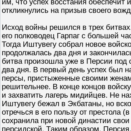
им, что успех восстания обеспечит 
откликнулись на призыв своего вожд
Исход войны решился в трех битвах.
его полководец Гарпаг с большей ча
Тогда Иштувегу собрал новое войско
продолжалась два дня и закончилас
битва произошла уже в Персии под 
два дня. В первый день успех был н
персы, пристыженные своими женам
решительнее. В конце концов войск
и захватить лагерь мидийцев. Не н
Иштувегу бежал в Экбатаны, но вск
отречься в его пользу от престола (в 
сохранила при новой династии свои
персидской. Таким образом, Персия