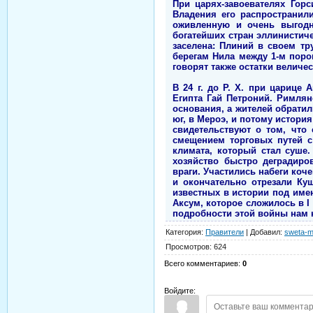
При царях-завоевателях Горс
Владения его распространил
оживленную и очень выгодн
богатейших стран эллинистичес
заселена: Плиний в своем тр
берегам Нила между 1-м поро
говорят также остатки велич
В 24 г. до Р. Х. при царице
Египта Гай Петроний. Римлян
основания, а жителей обратил
юг, в Мероэ, и потому истори
свидетельствуют о том, что
смещением торговых путей с
климата, который стал суше.
хозяйство быстро деградиро
враги. Участились набеги коч
и окончательно отрезали Ку
известных в истории под име
Аксум, которое сложилось в I 
подробности этой войны нам 
Категория
:
Правители
|
Добавил
:
sweta-m
Просмотров
:
624
Всего комментариев
:
0
Войдите: