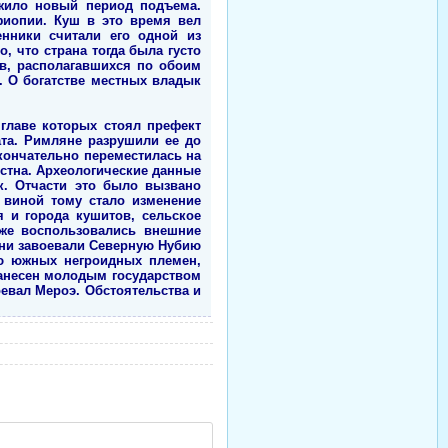
режило новый период подъема.
фиопии. Куш в это время вел
нники считали его одной из
о, что страна тогда была густо
ов, располагавшихся по обоим
. О богатстве местных владык
 главе которых стоял префект
ата. Римляне разрушили ее до
окончательно переместилась на
естна. Археологические данные
к. Отчасти это было вызвано
 виной тому стало изменение
я и города кушитов, сельское
 же воспользовались внешние
 они завоевали Северную Нубию
ию южных негроидных племен,
нанесен молодым государством
воевал Мероэ. Обстоятельства и