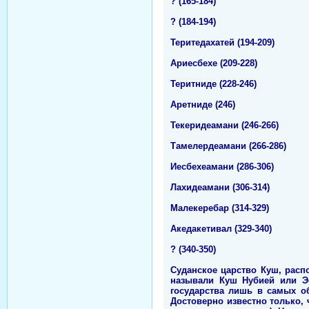
? (165-184)
? (184-194)
Теритедахатей (194-209)
Ариесбехе (209-228)
Теритниде (228-246)
Аретниде (246)
Текеридеамани (246-266)
Тамелердеамани (266-286)
Иесбехеамани (286-306)
Лахидеамани (306-314)
Малекеребар (314-329)
Акедакетивал (329-340)
? (340-350)
Суданское царство Куш, распо
называли Куш Нубией или Эф
государства лишь в самых об
Достоверно известно только, 