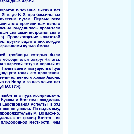
негроидные черты.
орогов в течение тысячи лет
XI в. до Р. Х. при бессильных
рическим путем. Первые века
зни этого времени нам ничего
епенно выделились правители
ыл важным административным и
а). Происхождение напатской
в, другие видят в них вождей
ерженцами культа Амона.
лей, гробницы которых были
ом объединился вокруг Напаты.
ял царский титул и первый из
ы. Наивысшего могущества Куш
вадцати годах его правления.
 величественного храма Амона.
из по Нилу и за несколько лет
ДИНАСТИЯ).
и выбиты оттуда ассирийцами.
у Кушем и Египтом находилась
е царствования Аспелты, в 591
о нас не дошли. По-видимому,
непродолжительным. Возможно,
дальше от границ Египта - из
 плодородной местности, чем