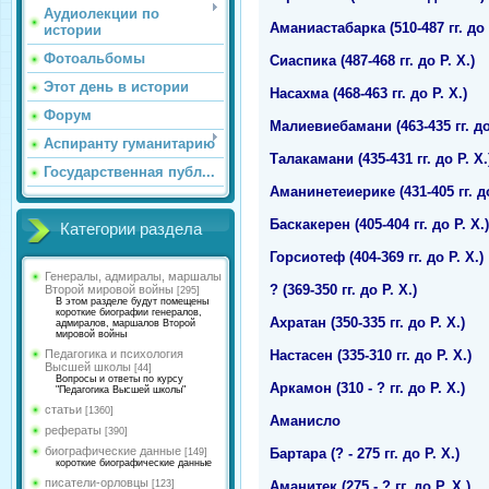
Аудиолекции по
Аманиастабарка (510-487 гг. до 
истории
Фотоальбомы
Сиаспика (487-468 гг. до Р. Х.)
Этот день в истории
Насахма (468-463 гг. до Р. Х.)
Форум
Малиевиебамани (463-435 гг. до 
Аспиранту гуманитарию
Талакамани (435-431 гг. до Р. Х.
Государственная публ...
Аманинетеиерике (431-405 гг. до
Баскакерен (405-404 гг. до Р. Х.)
Категории раздела
Горсиотеф (404-369 гг. до Р. Х.)
Генералы, адмиралы, маршалы
? (369-350 гг. до Р. Х.)
Второй мировой войны
[295]
В этом разделе будут помещены
короткие биографии генералов,
Ахратан (350-335 гг. до Р. Х.)
адмиралов, маршалов Второй
мировой войны
Настасен (335-310 гг. до Р. Х.)
Педагогика и психология
Высшей школы
[44]
Вопросы и ответы по курсу
Аркамон (310 - ? гг. до Р. Х.)
"Педагогика Высшей школы"
статьи
[1360]
Аманисло
рефераты
[390]
биографические данные
Бартара (? - 275 гг. до Р. Х.)
[149]
короткие биографические данные
писатели-орловцы
Аманитек (275 - ? гг. до Р. Х.)
[123]