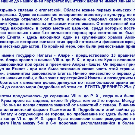
шедших до наших дней портретах кушитских царей те имеют явные 
азрывно связана с египетской. Области южнее первых нильских п
державы. Здешнее население восприняло египетскую культуру, но в 
 навсегда отделился от Египта и отныне следовал своим исто
ния Куша не освещены никакими источниками. О политической жи
 тогда находилась в руках местных царьков, среди которых пост
ался несколько ниже 4-го нильского порога; при египтянах он б
го Египта - здесь находился один из крупнейших храмов Амон
Некоторые историки считают этих царей потомками фиванских жрецо
 местных династов. По крайней мере, они были ревностными прив
 имени государю Напаты - Аларе - предшествовало 13 правите
е. Алара правил в начале VIII в. до Р. Х., и при нем Куш в основн
завершился при брате и преемнике Алары - Каште. Он первый прин
ул на Египет - при нем была захвачена южная часть этой стран
и, знаменитом завоевателе Египта. Ничего неизвестно о первых д
вел никаких войн, а был занят перестройкой Напаты и возведением
 обратился к внешним делам, двинулся во главе большой армии вн
ой до самого моря (подробнее об этом см. ЕГИПТА ДРЕВНЕГО 25-я 
птом продолжалось до середины VII в. до Р. Х., когда они был
а Куша пролегла, видимо, около Пнубуса, южнее 3-го порога. Межд
 Но она не всегда служила защитой от нашествий с севера. В начал
ступил египетский фараон Псамметих II. Подробности этой войны д
 Напату и окружающие ее города, но пребывание их здесь было 
в конце VI в. до Р. Х. цари Куша перенесли свою резиденцию по
ерегу Нила между 5-м и 6-м порогами, располагавшийся в более