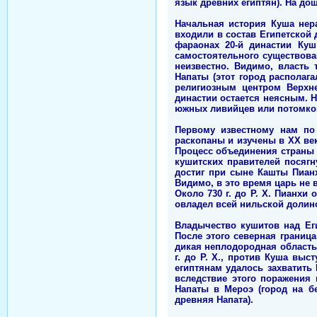
язык древних египтян). На до
Начальная история Куша нер
входили в состав Египетской 
фараонах 20-й династии Куш
самостоятельного существова
неизвестно. Видимо, власть
Напаты (этот город располаг
религиозным центром Верхне
династии остается неясным. 
южных ливийцев или потомков
Первому известному нам по
раскопаны и изучены в XX век
Процесс объединения страны 
кушитских правителей посягн
достиг при сыне Кашты Пианх
Видимо, в это время царь не 
Около 730 г. до Р. Х. Пианхи
овладел всей нильской долин
Владычество кушитов над Еги
После этого северная границ
дикая неплодородная область.
г. до Р. Х., против Куша вы
египтянам удалось захватить
вследствие этого поражения 
Напаты в Мероэ (город на б
древняя Напата).