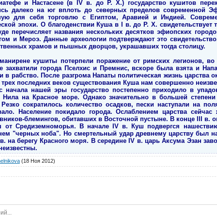
иатефе и Настасене (в IV в. до Р. Х.) государство кушитов пе
ись далеко на юг вплоть до северных пределов современной Э
ую для себя торговлю с Египтом, Аравией и Индией. Совреме
кой эпохи. О благоденствии Куша в I в. до Р. Х. свидетельствует т
уде перечисляет названия нескольких десятков эфиопских город
гом и Мероэ. Данные археологии подтверждают это свидетельство
ественных храмов и пышных дворцов, украшавших тогда столицу.
 Аманирене кушиты потерпели поражение от римских легионов, во
е захватили города Пселхис и Премнис, вскоре была взята и Нап
и в рабство. После разгрома Напаты политическая жизнь царства 
я трех последних веков существования Куша нам совершенно неизв
 с начала нашей эры государство постепенно приходило в упадо
 Нила на Красное море. Однако значительно в большей степени
 Резко сократилось количество осадков, пески наступали на пол
вало. Население покидало города. Ослаблением царства сейчас
евников-блемингов, обитавших в Восточной пустыне. В конце III в.
ш от Средиземноморья. В начале IV в. Куш подвергся нашеств
нем "черных ноба". Но смертельный удар древнему царству был 
в. на берегу Красного моря. В середине IV в. царь Аксума Эзан за
неизвестны.
elnikova
(18 Ноя 2012)