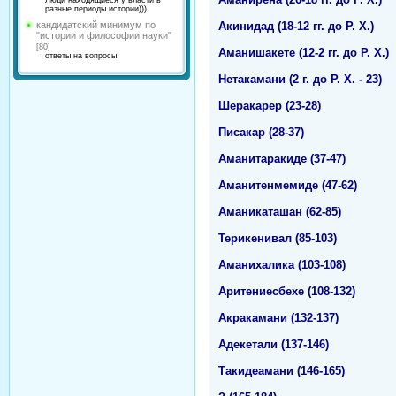
Люди находящиеся у власти в
разные периоды истории)))
Акинидад (18-12 гг. до Р. Х.)
кандидатский минимум по
"истории и философии науки"
[80]
Аманишакете (12-2 гг. до Р. Х.)
ответы на вопросы
Нетакамани (2 г. до Р. Х. - 23)
Шеракарер (23-28)
Писакар (28-37)
Аманитаракиде (37-47)
Аманитенмемиде (47-62)
Аманикаташан (62-85)
Терикенивал (85-103)
Аманихалика (103-108)
Аритениесбехе (108-132)
Акракамани (132-137)
Адекетали (137-146)
Такидеамани (146-165)