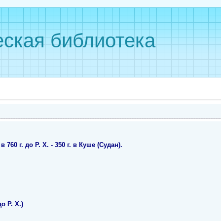
ская библиотека
60 г. до Р. Х. - 350 г. в Куше (Судан).
о Р. Х.)