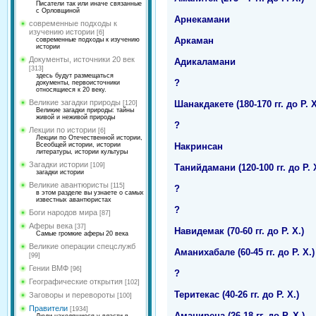
Писатели так или иначе связанные
с Орловщиной
Арнекамани
современные подходы к
изучению истории
[6]
Аркаман
современные подходы к изучению
истории
Документы, источники 20 век
Адикаламани
[313]
здесь будут размещаться
?
документы, первоисточники
относящиеся к 20 веку.
Великие загадки природы
Шанакдакете (180-170 гг. до Р. Х
[120]
Великие загадки природы: тайны
живой и неживой природы
?
Лекции по истории
[6]
Лекции по Отечественной истории,
Накринсан
Всеобщей истории, истории
литературы, истории культуры
Загадки истории
[109]
Танийдамани (120-100 гг. до Р. 
загадки истории
Великие авантюристы
[115]
?
в этом разделе вы узнаете о самых
известных авантюристах
?
Боги народов мира
[87]
Аферы века
[37]
Навидемак (70-60 гг. до Р. Х.)
Самые громкие аферы 20 века
Великие операции спецслужб
Аманихабале (60-45 гг. до Р. Х.)
[99]
Гении ВМФ
[96]
?
Географические открытия
[102]
Теритекас (40-26 гг. до Р. Х.)
Заговоры и перевороты
[100]
Правители
[1934]
Аманирена (26-18 гг. до Р. Х.)