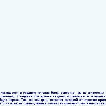
лагавшееся в среднем течении Нила, известно нам из египетских 
иопией). Сведения эти крайне скудны, отрывочны и позволяю
щих чертах. Так, по сей день остается загадкой этническая при
что их язык не принадлежал к семье семито-хамитских языков (к к