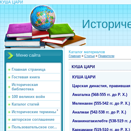
КУША ЦАРИ
Историче
Каталог материалов
Меню сайта
Главная
»
Статьи
»
Правители
КУША ЦАРИ
Главная страница
КУША ЦАРИ
Гостевая книга
Историческая
Царская династия, правившая в 7
библиотека
Аматалка (568-555 гг. до Р. Х.)
100 великих войн
Меленакен (555-542 гг. до Р. Х.)
Каталог статей
Исторические термины
Аналмаи (542-538 гг. до Р. Х.)
авторское соглашение
Аманинатакилебте (538-519 гг. д
Пользовательское сог...
Каркамани (519-510 гг. до Р. Х.)