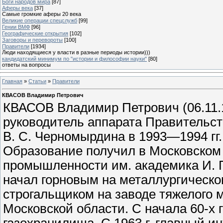
Боги народов мира
[87]
Аферы века
[37]
Самые громкие аферы 20 века
Великие операции спецслужб
[99]
Гении ВМФ
[96]
Географические открытия
[102]
Заговоры и перевороты
[100]
Правители
[1934]
Люди находящиеся у власти в разные периоды истории)))
кандидатский минимум по "истории и философии науки"
[80]
ответы на вопросы
Главная
»
Статьи
»
Правители
КВАСОВ Владимир Петрович
КВАСОВ Владимир Петрович (06.11.
руководитель аппарата Правительст
В. С. Черномырдина в 1993—1994 гг.
Образование получил в Московском 
промышленности им. академика И. Г
начал горновым на металлургическо
строгальщиком на заводе тяжелого 
Московской области. С начала 60-х 