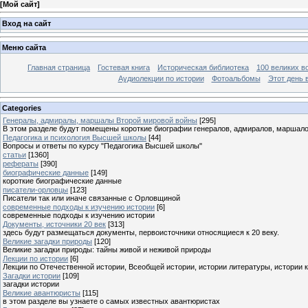
[
Мой сайт
]
Вход на сайт
Меню сайта
Главная страница
Гостевая книга
Историческая библиотека
100 великих в
Аудиолекции по истории
Фотоальбомы
Этот день 
Categories
Генералы, адмиралы, маршалы Второй мировой войны
[295]
В этом разделе будут помещены короткие биографии генералов, адмиралов, маршал
Педагогика и психология Высшей школы
[44]
Вопросы и ответы по курсу "Педагогика Высшей школы"
статьи
[1360]
рефераты
[390]
биографические данные
[149]
короткие биографические данные
писатели-орловцы
[123]
Писатели так или иначе связанные с Орловщиной
современные подходы к изучению истории
[6]
современные подходы к изучению истории
Документы, источники 20 век
[313]
здесь будут размещаться документы, первоисточники относящиеся к 20 веку.
Великие загадки природы
[120]
Великие загадки природы: тайны живой и неживой природы
Лекции по истории
[6]
Лекции по Отечественной истории, Всеобщей истории, истории литературы, истории 
Загадки истории
[109]
загадки истории
Великие авантюристы
[115]
в этом разделе вы узнаете о самых известных авантюристах