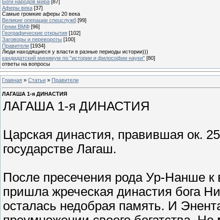
Боги народов мира
[87]
Аферы века
[37]
Самые громкие аферы 20 века
Великие операции спецслужб
[99]
Гении ВМФ
[96]
Географические открытия
[102]
Заговоры и перевороты
[100]
Правители
[1934]
Люди находящиеся у власти в разные периоды истории)))
кандидатский минимум по "истории и философии науки"
[80]
ответы на вопросы
Главная
»
Статьи
»
Правители
ЛАГАША 1-я ДИНАСТИЯ
ЛАГАША 1-я ДИНАСТИЯ
Царская династия, правившая ок. 250
государстве Лагаш.
После пресечения рода Ур-Нанше к вл
пришла жреческая династия бога Ни
осталась недобрая память. И Энента