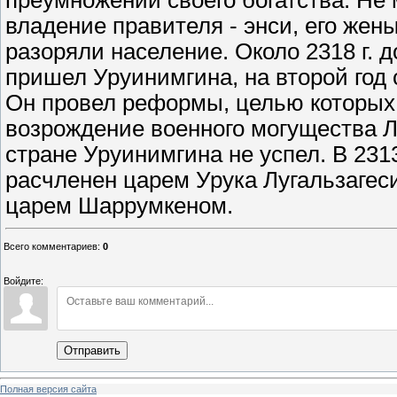
преумножении своего богатства. Не
владение правителя - энси, его жен
разоряли население. Около 2318 г. д
пришел Уруинимгина, на второй год 
Он провел реформы, целью которых 
возрождение военного могущества Л
стране Уруинимгина не успел. В 2313
расчленен царем Урука Лугальзагеси
царем Шаррумкеном.
Всего комментариев
:
0
Войдите:
Отправить
Полная версия сайта