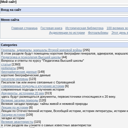
[
Мой сайт
]
Вход на сайт
Меню сайта
Главная страница
Гостевая книга
Историческая библиотека
100 великих в
Аудиолекции по истории
Фотоальбомы
Этот день 
Categories
Генералы, адмиралы, маршалы Второй мировой войны
[295]
В этом разделе будут помещены короткие биографии генералов, адмиралов, маршал
Педагогика и психология Высшей школы
[44]
Вопросы и ответы по курсу "Педагогика Высшей школы"
статьи
[1360]
рефераты
[390]
биографические данные
[149]
короткие биографические данные
писатели-орловцы
[123]
Писатели так или иначе связанные с Орловщиной
современные подходы к изучению истории
[6]
современные подходы к изучению истории
Документы, источники 20 век
[313]
здесь будут размещаться документы, первоисточники относящиеся к 20 веку.
Великие загадки природы
[120]
Великие загадки природы: тайны живой и неживой природы
Лекции по истории
[6]
Лекции по Отечественной истории, Всеобщей истории, истории литературы, истории 
Загадки истории
[109]
загадки истории
Великие авантюристы
[115]
в этом разделе вы узнаете о самых известных авантюристах