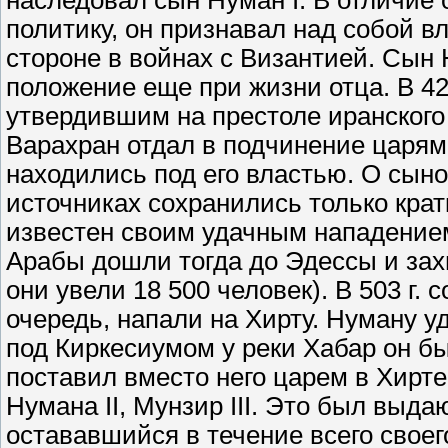
наследовал сын Нуман I. В отличие
политику, он признавал над собой в
стороне в войнах с Византией. Сын 
положение еще при жизни отца. В 42
утвердившим на престоле иранского
Варахран отдал в подчинение царям 
находились под его властью. О сынов
источниках сохранились только крат
известен своим удачным нападением
Арабы дошли тогда до Эдессы и зах
они увели 18 500 человек). В 503 г.
очередь, напали на Хирту. Нуману у
под Киркесиумом у реки Хабар он бы
поставил вместо него царем в Хирте
Нумана II, Мунзир III. Это был выд
остававшийся в течение всего свое