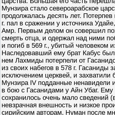
царства. Большая его часть перешл
Мунзира стало североарабское царс
продолжалась десять лет. Потерпев 
г. пал в сражении у источника Удай
Амр. Первым делом он совершил пох
смерть отца, и одержал над ними по
и погиб в 569 г., убитый человеком
Наследовавший ему брат Кабус был
нем Лахмиды потерпели от Гасанидо
из своих набегов в 578 г. Гасаниды з
исключением церквей, и захватили
Мунзира IV подданные ненавидели из
в бою с Гасанидами у Айн Убаг. Ему 
сохранилось очень мало сведений (
невзрачная внешность и низкое про
сирийским авторам, Нуман после мн