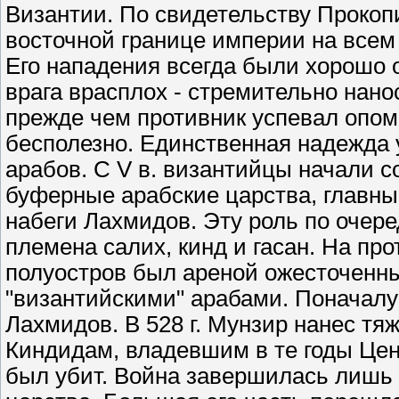
Византии. По свидетельству Прокопи
восточной границе империи на всем
Его нападения всегда были хорошо о
врага врасплох - стремительно нано
прежде чем противник успевал опом
бесполезно. Единственная надежда 
арабов. С V в. византийцы начали с
буферные арабские царства, главн
набеги Лахмидов. Эту роль по очер
племена салих, кинд и гасан. На пр
полуостров был ареной ожесточенны
"византийскими" арабами. Поначалу
Лахмидов. В 528 г. Мунзир нанес т
Киндидам, владевшим в те годы Цен
был убит. Война завершилась лишь 