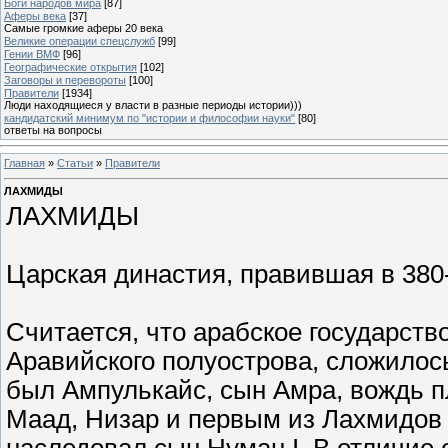
Боги народов мира
[87]
Аферы века
[37]
Самые громкие аферы 20 века
Великие операции спецслужб
[99]
Гении ВМФ
[96]
Географические открытия
[102]
Заговоры и перевороты
[100]
Правители
[1934]
Люди находящиеся у власти в разные периоды истории)))
кандидатский минимум по "истории и философии науки"
[80]
ответы на вопросы
Главная
»
Статьи
»
Правители
ЛАХМИДЫ
ЛАХМИДЫ
Царская династия, правившая в 380-6
Считается, что арабское государство
Аравийского полуострова, сложилось
был Ампулькайс, сын Амра, вождь п
Маад, Низар и первым из Лахмидов 