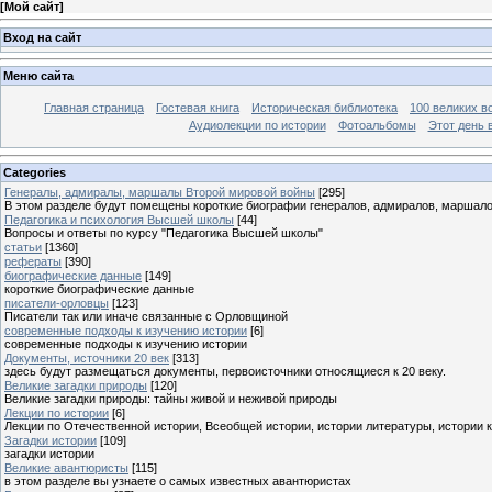
[
Мой сайт
]
Вход на сайт
Меню сайта
Главная страница
Гостевая книга
Историческая библиотека
100 великих в
Аудиолекции по истории
Фотоальбомы
Этот день 
Categories
Генералы, адмиралы, маршалы Второй мировой войны
[295]
В этом разделе будут помещены короткие биографии генералов, адмиралов, маршал
Педагогика и психология Высшей школы
[44]
Вопросы и ответы по курсу "Педагогика Высшей школы"
статьи
[1360]
рефераты
[390]
биографические данные
[149]
короткие биографические данные
писатели-орловцы
[123]
Писатели так или иначе связанные с Орловщиной
современные подходы к изучению истории
[6]
современные подходы к изучению истории
Документы, источники 20 век
[313]
здесь будут размещаться документы, первоисточники относящиеся к 20 веку.
Великие загадки природы
[120]
Великие загадки природы: тайны живой и неживой природы
Лекции по истории
[6]
Лекции по Отечественной истории, Всеобщей истории, истории литературы, истории 
Загадки истории
[109]
загадки истории
Великие авантюристы
[115]
в этом разделе вы узнаете о самых известных авантюристах