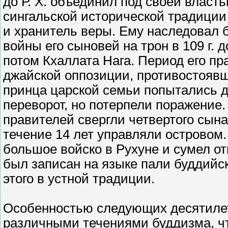
до Р. Х. объединил под своей власть
сингальской исторической традиции
и хранитель веры. Ему наследовал 
войны его сыновей на трон в 109 г. 
потом Кхаллата Нага. Период его п
джайской оппозиции, противостояв
принца царской семьи попытались 
переворот, но потерпели поражение. В
правителей свергли четвертого сына
течение 14 лет управляли островом. 
большое войско в Рухуне и сумел о
был записан на языке пали буддийс
этого в устной традиции.
Особенностью следующих десятиле
различными течениями буддизма, чт