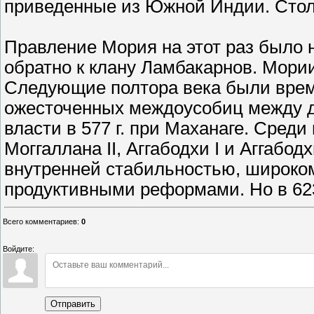
приведенные из Южной Индии. Стол
Правление Мория на этот раз было н
обратно к клану Ламбакарнов. Мори
Следующие полтора века были вре
ожесточенных междоусобиц между д
власти в 577 г. при Маханаге. Сред
Моггаллана II, Аггабодхи I и Аггабод
внутренней стабильностью, широко
продуктивными реформами. Но в 623
Всего комментариев
:
0
Войдите:
Отправить