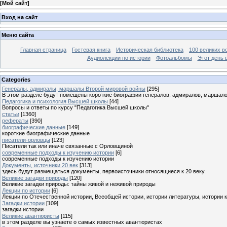
[
Мой сайт
]
Вход на сайт
Меню сайта
Главная страница
Гостевая книга
Историческая библиотека
100 великих в
Аудиолекции по истории
Фотоальбомы
Этот день 
Categories
Генералы, адмиралы, маршалы Второй мировой войны
[295]
В этом разделе будут помещены короткие биографии генералов, адмиралов, маршал
Педагогика и психология Высшей школы
[44]
Вопросы и ответы по курсу "Педагогика Высшей школы"
статьи
[1360]
рефераты
[390]
биографические данные
[149]
короткие биографические данные
писатели-орловцы
[123]
Писатели так или иначе связанные с Орловщиной
современные подходы к изучению истории
[6]
современные подходы к изучению истории
Документы, источники 20 век
[313]
здесь будут размещаться документы, первоисточники относящиеся к 20 веку.
Великие загадки природы
[120]
Великие загадки природы: тайны живой и неживой природы
Лекции по истории
[6]
Лекции по Отечественной истории, Всеобщей истории, истории литературы, истории 
Загадки истории
[109]
загадки истории
Великие авантюристы
[115]
в этом разделе вы узнаете о самых известных авантюристах