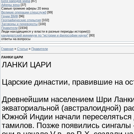
Боги народов мира
[87]
Аферы века
[37]
Самые громкие аферы 20 века
Великие операции спецслужб
[99]
Гении ВМФ
[96]
Географические открытия
[102]
Заговоры и перевороты
[100]
Правители
[1934]
Люди находящиеся у власти в разные периоды истории)))
кандидатский минимум по "истории и философии науки"
[80]
ответы на вопросы
Главная
»
Статьи
»
Правители
ЛАНКИ ЦАРИ
ЛАНКИ ЦАРИ
Царские династии, правившие на ост
Древнейшим населением Шри Ланки
экваториальной (австралоидной) расе
Южной Индии начали переселяться 
тамилов. Позже появились сингалы