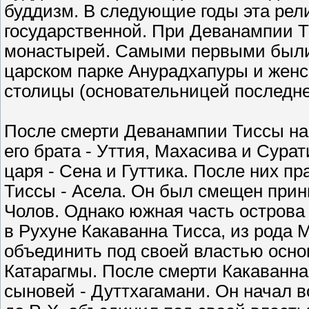
буддизм. В следующие годы эта рел
государственной. При Деванампии Т
монастырей. Самыми первыми были
царском парке Анурадхапуры и женск
столицы (основательницей последне
После смерти Деванампии Тиссы на
его брата - Уттия, Махасива и Сура
царя - Сена и Гуттика. После них 
Тиссы - Асела. Он был смещен при
Чолов. Однако южная часть остров
в Рухуне Какаванна Тисса, из рода 
объединить под своей властью осно
Катарагмы. После смерти Какаванна 
сыновей - Дуттхагамани. Он начал во