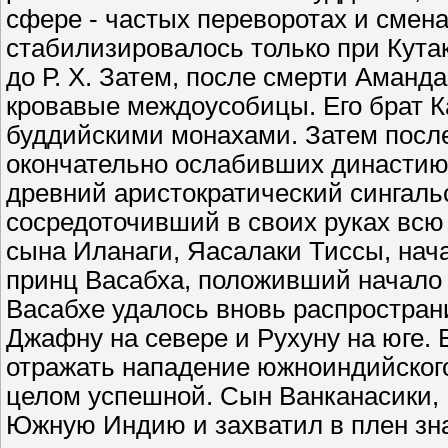
сфере - частых переворотах и смен
стабилизировалось только при Кутак
до Р. Х. Затем, после смерти Аманда
кровавые междоусобицы. Его брат Ка
буддийскими монахами. Затем после
окончательно ослабивших династию
древний аристократический сингаль
сосредоточивший в своих руках всю 
сына Иланаги, Яасалаки Тиссы, нача
принц Васабха, положивший начало 
Васабхе удалось вновь распространи
Джафну на севере и Рухуну на юге.
отражать нападение южноиндийского
целом успешной. Сын Ванканасики, 
Южную Индию и захватил в плен зн