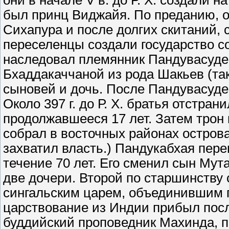
они в начале V в. до Р. Х. создали 
был принц Виджайя. По преданию, о
Сихапура и после долгих скитаний, 
переселенцы создали государство с
наследовал племянник Пандувасудев
Бхаддакаччаной из рода Шакьев (та
сыновей и дочь. После Пандувасуде
Около 397 г. до Р. Х. братья отстран
продолжавшееся 17 лет. Затем трон
собрал в восточных районах остров
захватил власть.) Пандукабхая пере
течение 70 лет. Его сменил сын Мут
две дочери. Второй по старшинству
сингальским царем, объединившим п
царствование из Индии прибыл пос
буддийский проповедник Махинда, п