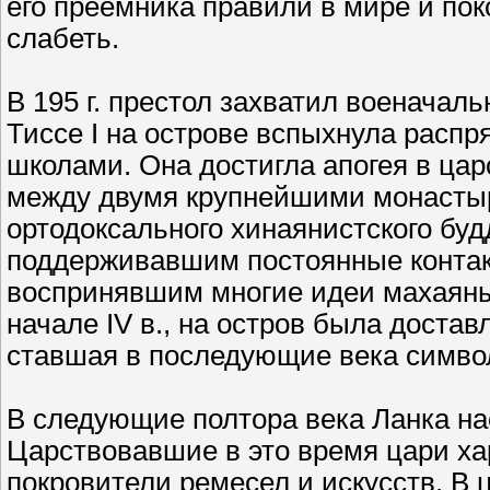
его преемника правили в мире и пок
слабеть.
В 195 г. престол захватил военачаль
Тиссе I на острове вспыхнула расп
школами. Она достигла апогея в ца
между двумя крупнейшими монастыр
ортодоксального хинаянистского буд
поддерживавшим постоянные контак
воспринявшим многие идеи махаяны
начале IV в., на остров была доста
ставшая в последующие века симво
В следующие полтора века Ланка н
Царствовавшие в это время цари ха
покровители ремесел и искусств. В