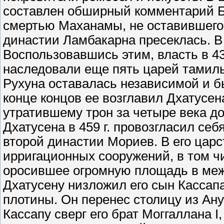
составлен обширный комментарий Б
смертью Маханамы, не оставившего
династии Ламбакарна пресеклась. В 
Воспользовавшись этим, власть в 43
наследовали еще пять царей тамиль
Рухуна оставалась независимой и б
конце концов ее возглавил Дхатусе
утратившему трон за четыре века до
Дхатусена в 459 г. провозгласил се
второй династии Мориев. В его цар
ирригационных сооружений, в том ч
оросившее огромную площадь в межд
Дхатусену низложил его сын Кассапа
плотины. Он перенес столицу из Ану
Кассапу сверг его брат Моггаллана I