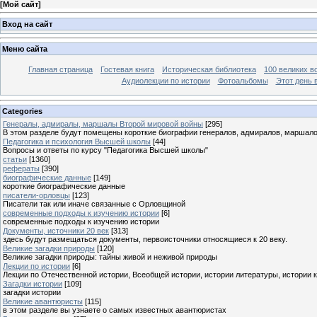
[
Мой сайт
]
Вход на сайт
Меню сайта
Главная страница
Гостевая книга
Историческая библиотека
100 великих в
Аудиолекции по истории
Фотоальбомы
Этот день 
Categories
Генералы, адмиралы, маршалы Второй мировой войны
[295]
В этом разделе будут помещены короткие биографии генералов, адмиралов, маршал
Педагогика и психология Высшей школы
[44]
Вопросы и ответы по курсу "Педагогика Высшей школы"
статьи
[1360]
рефераты
[390]
биографические данные
[149]
короткие биографические данные
писатели-орловцы
[123]
Писатели так или иначе связанные с Орловщиной
современные подходы к изучению истории
[6]
современные подходы к изучению истории
Документы, источники 20 век
[313]
здесь будут размещаться документы, первоисточники относящиеся к 20 веку.
Великие загадки природы
[120]
Великие загадки природы: тайны живой и неживой природы
Лекции по истории
[6]
Лекции по Отечественной истории, Всеобщей истории, истории литературы, истории 
Загадки истории
[109]
загадки истории
Великие авантюристы
[115]
в этом разделе вы узнаете о самых известных авантюристах