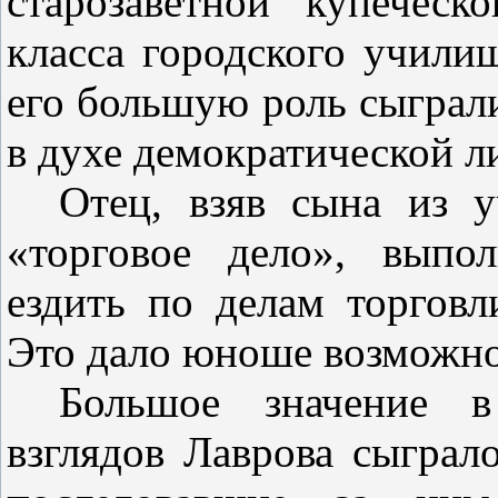
староза­ветной купечес
класса город­ского учил
его большую роль сыграл
в духе демократической л
Отец, взяв сына из у
«торговое дело», выпо
ездить по делам торговл
Это дало юноше возмож­но
Большое значение в
взглядов Лаврова сыграл