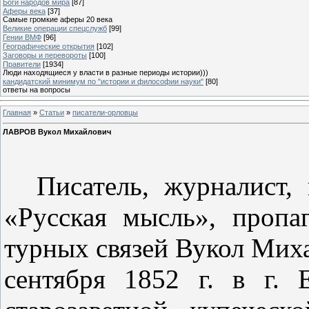
Боги народов мира
[87]
Аферы века
[37]
Самые громкие аферы 20 века
Великие операции спецслужб
[99]
Гении ВМФ
[96]
Географические открытия
[102]
Заговоры и перевороты
[100]
Правители
[1934]
Люди находящиеся у власти в разные периоды истории)))
кандидатский минимум по "истории и философии науки"
[80]
ответы на вопросы
Главная
»
Статьи
»
писатели-орловцы
ЛАВРОВ Вукол Михайлович
Писатель, журналист, 
«Русская мысль», пропаг
турных связей
Вукол
Миха
сентября 1852 г. в г. 