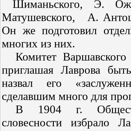
Шиманьского, Э. Ож
Матушевского,
А. Антоц
Он же подготовил отдел
многих из них.
Комитет Варшавского 
при­глашая Лаврова быт
назвал его «заслуже
сделавшим много для про­
В 1904 г. Общест
словесности из­брало Л