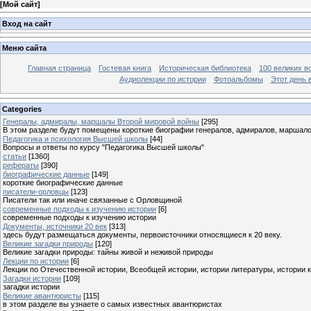
[
Мой сайт
]
Вход на сайт
Меню сайта
Главная страница
Гостевая книга
Историческая библиотека
100 великих в
Аудиолекции по истории
Фотоальбомы
Этот день 
Categories
Генералы, адмиралы, маршалы Второй мировой войны
[295]
В этом разделе будут помещены короткие биографии генералов, адмиралов, маршал
Педагогика и психология Высшей школы
[44]
Вопросы и ответы по курсу "Педагогика Высшей школы"
статьи
[1360]
рефераты
[390]
биографические данные
[149]
короткие биографические данные
писатели-орловцы
[123]
Писатели так или иначе связанные с Орловщиной
современные подходы к изучению истории
[6]
современные подходы к изучению истории
Документы, источники 20 век
[313]
здесь будут размещаться документы, первоисточники относящиеся к 20 веку.
Великие загадки природы
[120]
Великие загадки природы: тайны живой и неживой природы
Лекции по истории
[6]
Лекции по Отечественной истории, Всеобщей истории, истории литературы, истории 
Загадки истории
[109]
загадки истории
Великие авантюристы
[115]
в этом разделе вы узнаете о самых известных авантюристах