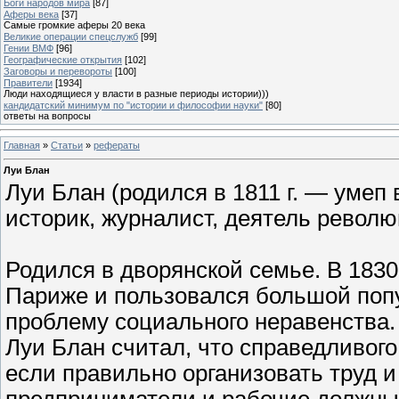
Боги народов мира
[87]
Аферы века
[37]
Самые громкие аферы 20 века
Великие операции спецслужб
[99]
Гении ВМФ
[96]
Географические открытия
[102]
Заговоры и перевороты
[100]
Правители
[1934]
Люди находящиеся у власти в разные периоды истории)))
кандидатский минимум по "истории и философии науки"
[80]
ответы на вопросы
Главная
»
Статьи
»
рефераты
Луи Блан
Луи Блан (родился в 1811 г. — умеп 
историк, журналист, деятель револю
Родился в дворянской семье. В 1830
Париже и пользовался большой поп
проблему социального неравенства.
Луи Блан считал, что справедливог
если правильно организовать труд и