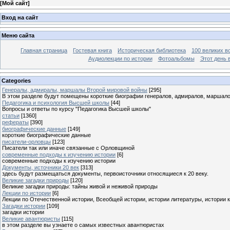
[
Мой сайт
]
Вход на сайт
Меню сайта
Главная страница
Гостевая книга
Историческая библиотека
100 великих в
Аудиолекции по истории
Фотоальбомы
Этот день 
Categories
Генералы, адмиралы, маршалы Второй мировой войны
[295]
В этом разделе будут помещены короткие биографии генералов, адмиралов, маршал
Педагогика и психология Высшей школы
[44]
Вопросы и ответы по курсу "Педагогика Высшей школы"
статьи
[1360]
рефераты
[390]
биографические данные
[149]
короткие биографические данные
писатели-орловцы
[123]
Писатели так или иначе связанные с Орловщиной
современные подходы к изучению истории
[6]
современные подходы к изучению истории
Документы, источники 20 век
[313]
здесь будут размещаться документы, первоисточники относящиеся к 20 веку.
Великие загадки природы
[120]
Великие загадки природы: тайны живой и неживой природы
Лекции по истории
[6]
Лекции по Отечественной истории, Всеобщей истории, истории литературы, истории 
Загадки истории
[109]
загадки истории
Великие авантюристы
[115]
в этом разделе вы узнаете о самых известных авантюристах