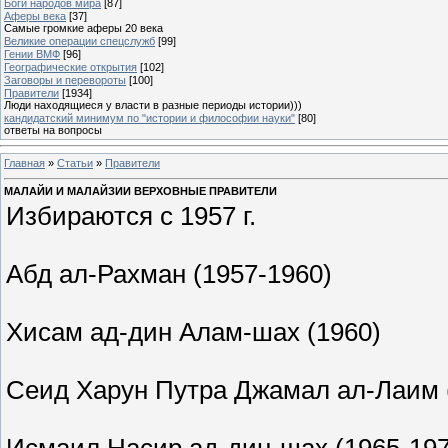
Боги народов мира
[87]
Аферы века
[37]
Самые громкие аферы 20 века
Великие операции спецслужб
[99]
Гении ВМФ
[96]
Географические открытия
[102]
Заговоры и перевороты
[100]
Правители
[1934]
Люди находящиеся у власти в разные периоды истории)))
кандидатский минимум по "истории и философии науки"
[80]
ответы на вопросы
Главная
»
Статьи
»
Правители
МАЛАЙИ И МАЛАЙЗИИ ВЕРХОВНЫЕ ПРАВИТЕЛИ
Избираются с 1957 г.
Абд ал-Рахман (1957-1960)
Хисам ад-дин Алам-шах (1960)
Сеид Харун Путра Джамал ал-Лаим 