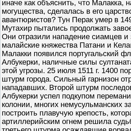
иначе как объяснить, что Малакка, н
могущества, сделалась в его царст
авантюристов? Тун Перак умер в 149
Мутахир пытались продолжать завое
Они отразили нападение сиамцев и 
малайские княжества Патани и Келант
Малакки появился португальский фл
Албукерки, наличные силы султанат
этой угрозы. 25 июля 1511 г. 1400 
штурм города. Сильный гарнизон от
нападавших. Второй штурм последов
Албукерки успел подкупом перемани
колонии, многих немусульманских за
построить плавучую крепость, котор
артиллерийским огнем решила судьбу
третьего штурма осаждавшие ворвал