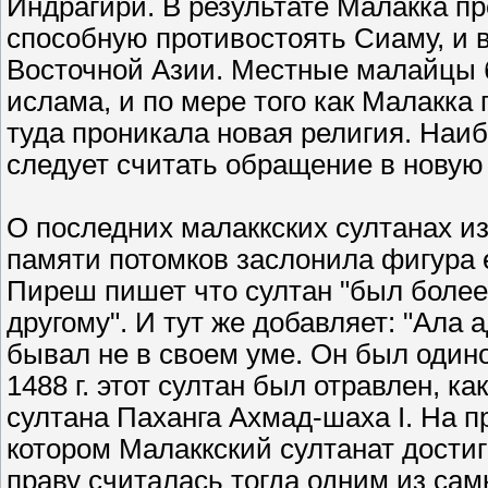
Индрагири. В результате Малакка п
способную противостоять Сиаму, и 
Восточной Азии. Местные малайцы
ислама, и по мере того как Малакка
туда проникала новая религия. Наи
следует считать обращение в новую
О последних малаккских султанах из
памяти потомков заслонила фигура е
Пиреш пишет что султан "был более
другому". И тут же добавляет: "Ала 
бывал не в своем уме. Он был одинок
1488 г. этот султан был отравлен, ка
султана Паханга Ахмад-шаха I. На п
котором Малаккский султанат достиг
праву считалась тогда одним из сам