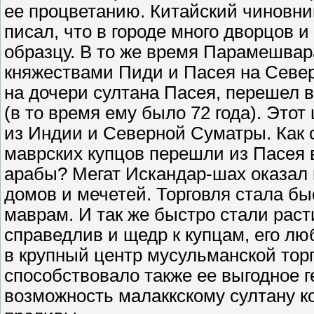
ее процветанию. Китайский чиновник
писал, что в городе много дворцов 
образцу. В то же время Парамешвар
княжествами Пиди и Пасея на Север
на дочери султана Пасея, перешел 
(в то время ему было 72 года). Этот
из Индии и Северной Суматры. Как 
маврских купцов перешли из Пасея 
арабы? Мегат Искандар-шах оказал 
домов и мечетей. Торговля стала бы
маврам. И так же быстро стали раст
справедлив и щедр к купцам, его лю
в крупный центр мусульманской тор
способствовало также ее выгодное 
возможность малаккскому султану к