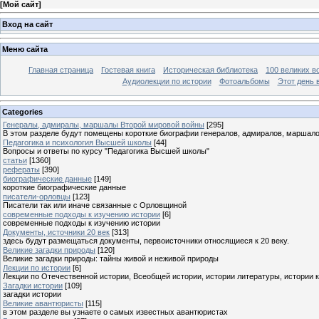
[
Мой сайт
]
Вход на сайт
Меню сайта
Главная страница
Гостевая книга
Историческая библиотека
100 великих в
Аудиолекции по истории
Фотоальбомы
Этот день 
Categories
Генералы, адмиралы, маршалы Второй мировой войны
[295]
В этом разделе будут помещены короткие биографии генералов, адмиралов, маршал
Педагогика и психология Высшей школы
[44]
Вопросы и ответы по курсу "Педагогика Высшей школы"
статьи
[1360]
рефераты
[390]
биографические данные
[149]
короткие биографические данные
писатели-орловцы
[123]
Писатели так или иначе связанные с Орловщиной
современные подходы к изучению истории
[6]
современные подходы к изучению истории
Документы, источники 20 век
[313]
здесь будут размещаться документы, первоисточники относящиеся к 20 веку.
Великие загадки природы
[120]
Великие загадки природы: тайны живой и неживой природы
Лекции по истории
[6]
Лекции по Отечественной истории, Всеобщей истории, истории литературы, истории 
Загадки истории
[109]
загадки истории
Великие авантюристы
[115]
в этом разделе вы узнаете о самых известных авантюристах