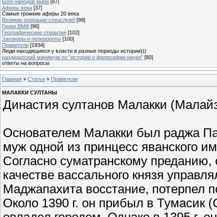
Боги народов мира
[87]
Аферы века
[37]
Самые громкие аферы 20 века
Великие операции спецслужб
[99]
Гении ВМФ
[96]
Географические открытия
[102]
Заговоры и перевороты
[100]
Правители
[1934]
Люди находящиеся у власти в разные периоды истории)))
кандидатский минимум по "истории и философии науки"
[80]
ответы на вопросы
Главная
»
Статьи
»
Правители
МАЛАККИ СУЛТАНЫ
Династия султанов Малакки (Малайзи
Основателем Малакки был раджа Пар
муж одной из принцесс яванского и
Согласно суматранскому преданию, 
качестве вассального князя управля
Маджапахита восстание, потерпел п
Около 1390 г. он прибыл в Тумасик (