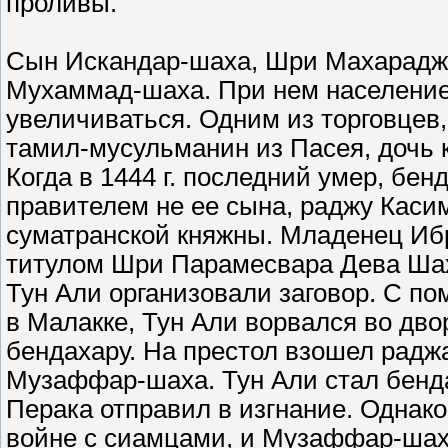
проливы.
Сын Искандар-шаха, Шри Махараджа,
Мухаммад-шаха. При нем население
увеличиваться. Одним из торговцев
тамил-мусульманин из Пасея, дочь 
Когда в 1444 г. последний умер, бе
правителем не ее сына, раджу Касим
суматранской княжны. Младенец Иб
титулом Шри Парамесвара Дева Шах. 
Тун Али организовали заговор. С по
в Малакке, Тун Али ворвался во дв
бендахару. На престол взошел радж
Музаффар-шаха. Тун Али стал бенда
Перака отправил в изгнание. Однако
войне с сиамцами, и Музаффар-шах 