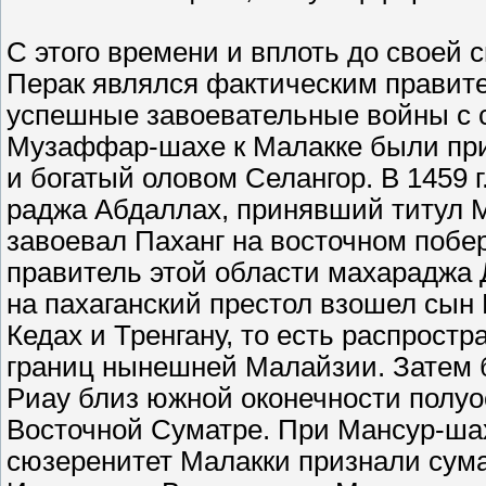
С этого времени и вплоть до своей с
Перак являлся фактическим правите
успешные завоевательные войны с 
Музаффар-шахе к Малакке были при
и богатый оловом Селангор. В 1459
раджа Абдаллах, принявший титул М
завоевал Паханг на восточном побе
правитель этой области махараджа 
на пахаганский престол взошел сын
Кедах и Тренгану, то есть распростр
границ нынешней Малайзии. Затем б
Риау близ южной оконечности полуос
Восточной Суматре. При Мансур-шах
сюзеренитет Малакки признали сума