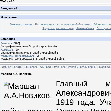
[
Мой сайт
]
Вход на сайт
Меню сайта
Главная страница
Гостевая книга
Историческая библиотека
100 великих в
Аудиолекции по истории
Фотоальбомы
Этот день 
Categories
Генералы
[180]
биографии генералов Второй мировой войны
Адмиралы
[20]
биографии адмиралов Второй мировой войны
Маршалы, фельдмаршалы
[95]
Маршалы, фельдмаршалы Второй мировой войны
Главная
»
Статьи
»
Генералы, адмиралы, маршалы Второй мировой войны
»
Маршалы
Маршал А.А. Новиков.
Главный м
Александрови
1919 года. Уч